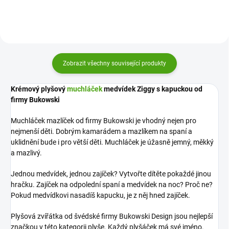
dítě ještě malé.
okamžiky.
Zobrazit všechny související produkty
Krémový plyšový
muchláček
medvídek Ziggy s kapuckou od
firmy Bukowski
Muchláček mazlíček od firmy Bukowski je vhodný nejen pro
nejmenší děti. Dobrým kamarádem a mazlíkem na spaní a
uklidnění bude i pro větší děti. Muchláček je úžasně jemný, měkký
a mazlivý.
Jednou medvídek, jednou zajíček? Vytvořte dítěte pokaždé jinou
hračku. Zajíček na odpolední spaní a medvídek na noc? Proč ne?
Pokud medvídkovi nasadíš kapucku, je z něj hned zajíček.
Plyšová zvířátka od švédské firmy Bukowski Design jsou nejlepší
značkou v této kategorii plyše. Každý plyšáček má své jméno.