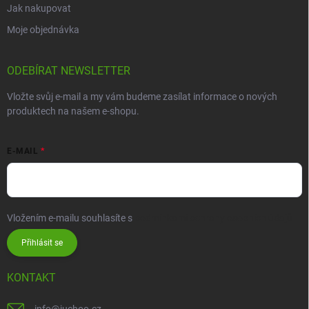
Jak nakupovat
Moje objednávka
ODEBÍRAT NEWSLETTER
Vložte svůj e-mail a my vám budeme zasílat informace o nových
produktech na našem e-shopu.
E-MAIL
Vložením e-mailu souhlasíte s
podmínkami ochrany osobních údajů
Přihlásit se
KONTAKT
info
@
juchoo.cz