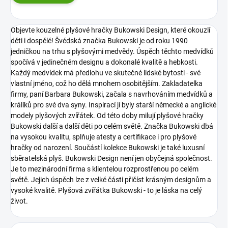
Objevte kouzelné plyšové hračky Bukowski Design, které okouzlí
děti i dospělé! Švédská značka Bukowski je od roku 1990
jedničkou na trhu s plyšovými medvědy. Úspěch těchto medvídků
spočívá v jedinečném designu a dokonalé kvalitě a hebkosti.
Každý medvídek má předlohu ve skutečné lidské bytosti - své
vlastní jméno, což ho dělá mnohem osobitějším. Zakladatelka
firmy, paní Barbara Bukowski, začala s navrhováním medvídků a
králíků pro své dva syny. Inspirací jí byly starší německé a anglické
modely plyšových zvířátek. Od této doby milují plyšové hračky
Bukowski další a další děti po celém světě. Značka Bukowski dbá
na vysokou kvalitu, splňuje atesty a certifikace i pro plyšové
hračky od narození. Součástí kolekce Bukowski je také luxusní
sběratelská plyš.
Bukowski Design není jen obyčejná společnost.
Je to mezinárodní firma s klientelou rozprostřenou po celém
světě. Jejich úspěch lze z velké části přičíst krásným designům a
vysoké kvalitě.
Plyšová zvířátka Bukowski - to je láska na celý
život.