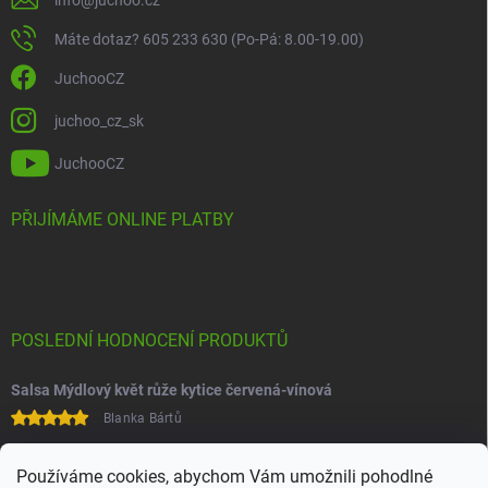
Máte dotaz? 605 233 630 (Po-Pá: 8.00-19.00)
JuchooCZ
juchoo_cz_sk
JuchooCZ
PŘIJÍMÁME ONLINE PLATBY
POSLEDNÍ HODNOCENÍ PRODUKTŮ
Salsa Mýdlový květ růže kytice červená-vínová
Blanka Bártů
Paní na telefonu velice ochotná
Používáme cookies, abychom Vám umožnili pohodlné