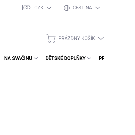
CZK
ČEŠTINA
y
Ochrana osobních údajů
Jak nakupovat
Moje objednávka
PRÁZDNÝ KOŠÍK
NÁKUPNÍ
KOŠÍK
NA SVAČINU
DĚTSKÉ DOPLŇKY
PRO DOSPĚLÉ
2026
MOŽNOSTI DORUČENÍ