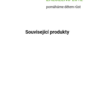
pomáháme dětem růst
Související produkty
AKCE
AKCE
PE63007
SKLADEM
(3 KS)
Pearhead Stolní
Pe
trojrámeček na otisk,
fot