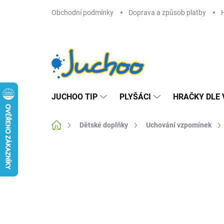
Přejít
Obchodní podmínky
Doprava a způsob platby
na
obsah
JUCHOO TIP
PLYŠÁCI
HRAČKY DLE 
Domů
Dětské doplňky
Uchování vzpomínek
Neohodnoceno
Podrobnosti hodnocení
Z