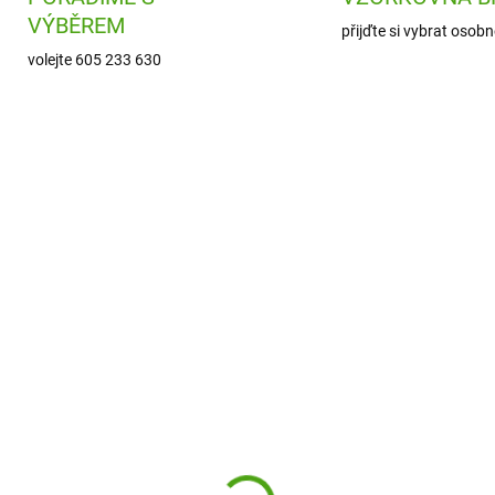
VÝBĚREM
přijďte si vybrat osobn
volejte 605 233 630
PE87097
SKLADEM
(1 KS)
arhead Nástěnný
orámeček na foto z