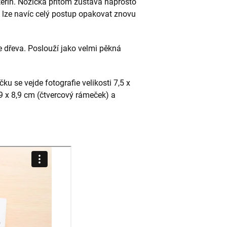
teřin. Nožička přitom zůstává naprosto
, lze navíc celý postup opakovat znovu
e dřeva. Poslouží jako velmi pěkná
u se vejde fotografie velikosti 7,5 x
,9 x 8,9 cm (čtvercový rámeček) a