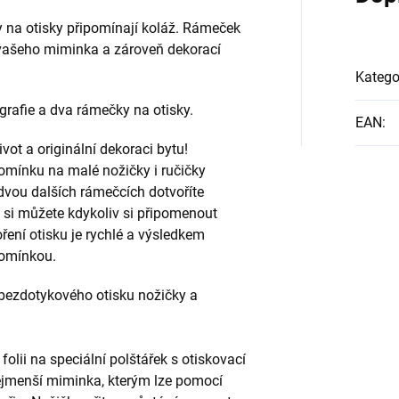
 na otisky připomínají koláž. Rámeček
vašeho miminka a zároveň dekorací
Katego
rafie a dva rámečky na otisky.
EAN
:
vot a originální dekoraci bytu!
mínku na malé nožičky i ručičky
dvou dalších rámečcích dotvoříte
d si můžete kdykoliv si připomenout
oření otisku je rychlé a výsledkem
zpomínkou.
 bezdotykového otisku nožičky a
folii na speciální polštářek s otiskovací
 nejmenší miminka, kterým lze pomocí