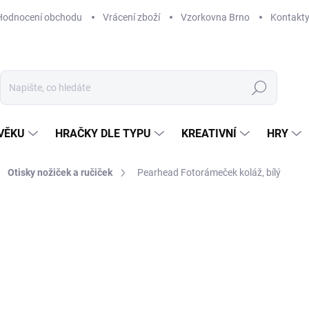
Hodnocení obchodu
Vrácení zboží
Vzorkovna Brno
Kontakt
Hledat
VĚKU
HRAČKY DLE TYPU
KREATIVNÍ
HRY
Otisky nožiček a ručiček
Pearhead Fotorámeček koláž, bílý
NAČKA:
PEARHEAD
732 Kč
Měrná
SKLADEM
(1 KS)
cena:
MŮŽEME DORUČIT DO:
12. 8. 