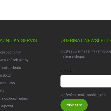
AZNICKÝ SERVIS
ODEBÍRAT NEWSLETT
Vložte svůj e-mail a my vám bud
dní podmínky
našem e-shopu.
a a způsob platby
cení obchodu
E-MAIL
í zboží
ovna Brno
kty
Vložením e-mailu souhlasíte s
po
na osobních údajů
Přihlásit se
akupovat