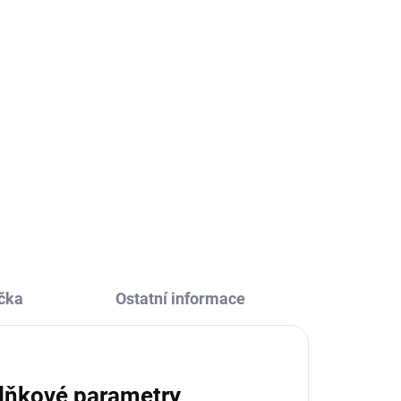
čka
Ostatní informace
lňkové parametry