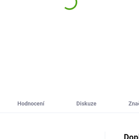
razvuku - přírodní
9 Kč
Do košíku
těnný fotorámeček na foto z
razvuku Pearhead uchová
omínku na radostnou událost
lé miminko. I po létech tak
íte denně tyto velké okamžiky.
Hodnocení
Diskuze
Zna
Dop