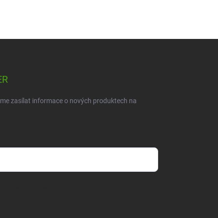
ER
eme zasílat informace o nových produktech na
dmínkami ochrany osobních údajů