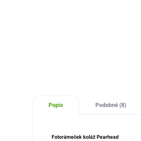
šedý
ult
749 Kč
45
Do košíku
Trojrámeček na otisk Pearhead
Nás
uchová vzpomínku na malé
ult
nožičky a ručičky vašeho
vzp
miminka. Kdykoliv si můžete
a ma
připomenout okamžiky, kdy bylo
uvid
dítě ještě malé.
Popis
Podobné (8)
Fotorámeček koláž Pearhead