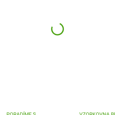
−
+
Pearhead dětské fotorámečky
Rámeček bude krásnou vzpo
dekorací bytu.
DETAILNÍ INFORMACE
PORADÍME S
VZORKOVNA B