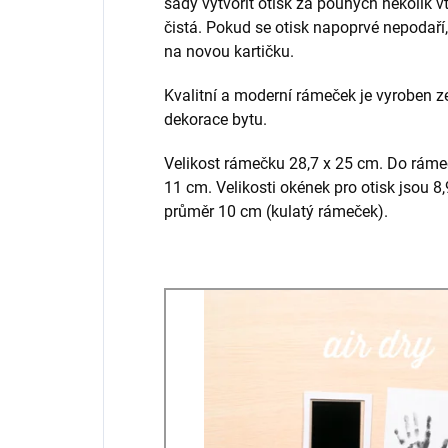
sady vytvořit otisk za pouhých několik v
čistá. Pokud se otisk napoprvé nepodaří
na novou kartičku.
Kvalitní a moderní rámeček je vyroben z
dekorace bytu.
Velikost rámečku 28,7 x 25 cm. Do rámečk
11 cm. Velikosti okének pro otisk jsou 8
průměr 10 cm (kulatý rámeček).