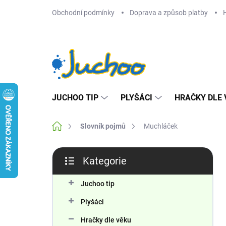
Přejít
Obchodní podmínky
Doprava a způsob platby
na
obsah
JUCHOO TIP
PLYŠÁCI
HRAČKY DLE 
Domů
Slovník pojmů
Muchláček
P
Kategorie
o
Přeskočit
s
kategorie
t
Juchoo tip
r
Plyšáci
a
n
Hračky dle věku