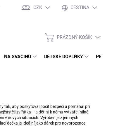
CZK
ČEŠTINA
y
Ochrana osobních údajů
Jak nakupovat
Moje objednávka
PRÁZDNÝ KOŠÍK
NÁKUPNÍ
KOŠÍK
NA SVAČINU
DĚTSKÉ DOPLŇKY
PRO DOSPĚLÉ
ý tak, aby poskytoval pocit bezpečí a pomáhal při
astěji zvířátka – a děti si k němu vytvářejí silné
ění v nových situacích. Vyroben je z jemných
ací dečka je Ideální jako dárek pro novorozence