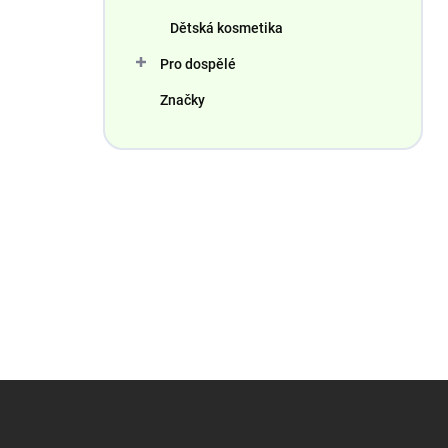
Dětská kosmetika
Pro dospělé
Značky
Z
á
p