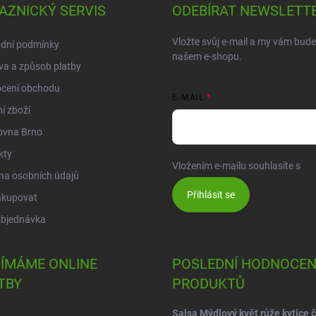
AZNICKÝ SERVIS
ODEBÍRAT NEWSLETT
Vložte svůj e-mail a my vám bud
dní podmínky
našem e-shopu.
a a způsob platby
cení obchodu
E-MAIL
í zboží
ovna Brno
kty
Vložením e-mailu souhlasíte s
po
na osobních údajů
Přihlásit se
akupovat
objednávka
JÍMÁME ONLINE
POSLEDNÍ HODNOCEN
TBY
PRODUKTŮ