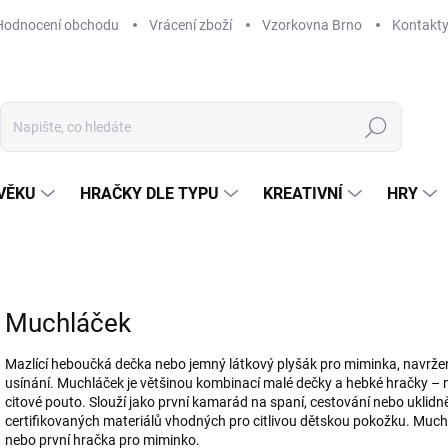
Hodnocení obchodu
Vrácení zboží
Vzorkovna Brno
Kontakt
Hledat
VĚKU
HRAČKY DLE TYPU
KREATIVNÍ
HRY
Muchláček
Mazlící heboučká dečka nebo jemný látkový plyšák pro miminka, navržen
usínání. Muchláček je většinou kombinací malé dečky a hebké hračky – nejč
citové pouto. Slouží jako první kamarád na spaní, cestování nebo uklidn
certifikovaných materiálů vhodných pro citlivou dětskou pokožku. Muchl
nebo první hračka pro miminko.