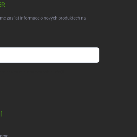
ER
eme zasílat informace o nových produktech na
dmínkami ochrany osobních údajů
Í
Salsa Mýdlový květ růže kytice červená-vínová