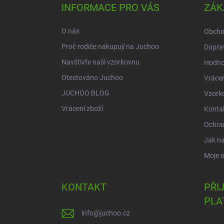
a
INFORMACE PRO VÁS
ZÁK
t
í
O nás
Obcho
Proč rodiče nakupují na Juchoo
Doprav
Navštivte naši vzorkovnu
Hodno
Otestováno Juchoo
Vrácen
JUCHOO BLOG
Vzork
Vrácení zboží
Konta
Ochra
Jak n
Moje 
KONTAKT
PŘI
PLA
info
@
juchoo.cz