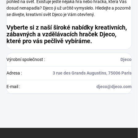
pohled na svět.
Existuje ještě nějaká hra nebo hračka, která Vás
dosud nenapadla? Djeco ji už určitě vymyslelo. Hledejte a pozorně
se dívejte, kreativní svět Djeco je Vám otevřený.
Vyberte si z naší široké nabídky kreativních,
zábavných a vzdělávacích hraček Djeco,
které pro vás pečlivě vybíráme.
Výrobní společnost
:
Djeco
Adresa
:
3 rue des Grands Augustins, 75006 Paris
E-mail
:
djeco@djeco.com
Z
á