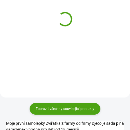
Djeco Samolepky Vesmír
Docrafts Třpytivé
samolepky Sněhové
80 Kč
vločky modrobílé
Do košíku
35 Kč
Samolepky Vesmír od firmy Djeco
Do košíku
je sada 160 originálních
samolepek pro děti, se kterými
Třpytivé samolepky Sněhové
vytvoří spoustu originálních
vločky Docrafts budou krásnou
příběhů a obrázků z hvězdné
ozdobou na přáníčkách, dopisech
galaxie. Mohou je lepit na...
i adventních kalendářích a vytvoří
zimní stylovou dekoraci.
Zobrazit všechny související produkty
Moje první samolepky Zvířátka z farmy od firmy Djeco je sada plná
samolepek vhodná pro děti od 18 měsíců.