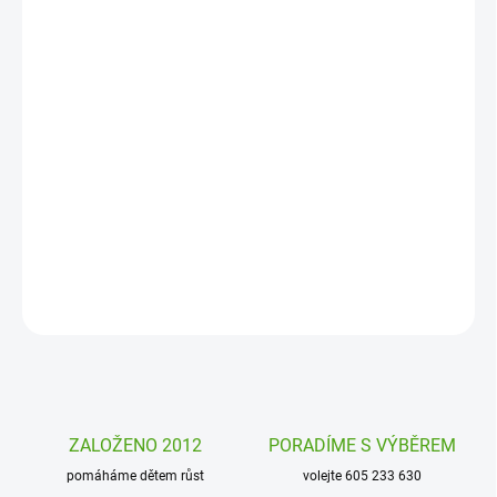
MOŽNOSTI
DORUČENÍ
−
+
Přidat do košíku
Kolekce Moje první samolepky Djeco přináší obrázky Zvířátka z
farmy, které se snadno nalepují, jsou dostatečně velké a krásně
malované.
DETAILNÍ INFORMACE
ZEPTAT SE
HLÍDAT
ZALOŽENO 2012
PORADÍME S VÝBĚREM
pomáháme dětem růst
volejte 605 233 630