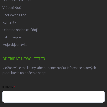
Hodnocení obchodu
Vrácení zboží
Vzorkovna Brno
Kontakty
Ochrana osobních údajů
Jak nakupovat
Moje objednávka
ODEBÍRAT NEWSLETTER
Vložte svůj e-mail a my vám budeme zasílat informace o nových
produktech na našem e-shopu.
E-MAIL