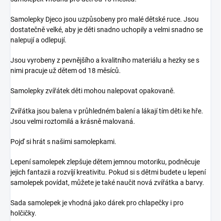
Samolepky Djeco jsou uzpůsobeny pro malé dětské ruce. Jsou
dostatečně velké, aby je děti snadno uchopily a velmi snadno se
nalepují a odlepují.
Jsou vyrobeny z pevnějšího a kvalitního materiálu a hezky se s
nimi pracuje už dětem od 18 měsíců.
Samolepky zvířátek děti mohou nalepovat opakovaně.
Zvířátka jsou balena v průhledném balení a lákají tím děti ke hře.
Jsou velmi roztomilá a krásně malovaná.
Pojď si hrát s našimi samolepkami.
Lepení samolepek zlepšuje dětem jemnou motoriku, podněcuje
jejich fantazii a rozvíjí kreativitu. Pokud si s dětmi budete u lepení
samolepek povídat, můžete je také naučit nová zvířátka a barvy.
Sada samolepek je vhodná jako dárek pro chlapečky i pro
holčičky.