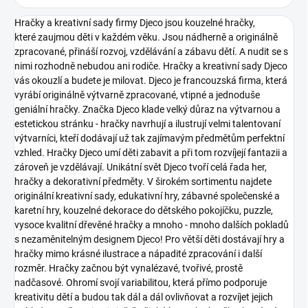
Hračky a kreativní sady firmy Djeco jsou kouzelné hračky,
které zaujmou děti v každém věku. Jsou nádherně a originálně
zpracované, přináší rozvoj, vzdělávání a zábavu dětí. A nudit se s
nimi rozhodně nebudou ani rodiče. Hračky a kreativní sady Djeco
vás okouzlí a budete je milovat.
Djeco je francouzská firma, která
vyrábí originálně výtvarně zpracované, vtipné a jednoduše
geniální hračky. Značka Djeco klade velký důraz na výtvarnou a
estetickou stránku - hračky navrhují a ilustrují velmi talentovaní
výtvarníci, kteří dodávají už tak zajímavým předmětům perfektní
vzhled. Hračky Djeco umí děti zabavit a při tom rozvíjejí fantazii a
zároveň je vzdělávají.
Unikátní svět Djeco tvoří celá řada her,
hračky a dekorativní předměty. V širokém sortimentu najdete
originální kreativní sady, edukativní hry, zábavné společenské a
karetní hry, kouzelné dekorace do dětského pokojíčku, puzzle,
vysoce kvalitní dřevěné hračky a mnoho - mnoho dalších pokladů
s nezaměnitelným designem Djeco!
Pro větší děti dostávají hry a
hračky mimo krásné ilustrace a nápadité zpracování i další
rozměr. Hračky začnou být vynalézavé, tvořivé, prostě
nadčasové. Ohromí svojí variabilitou, která přímo podporuje
kreativitu dětí a budou tak dál a dál ovlivňovat a rozvíjet jejich