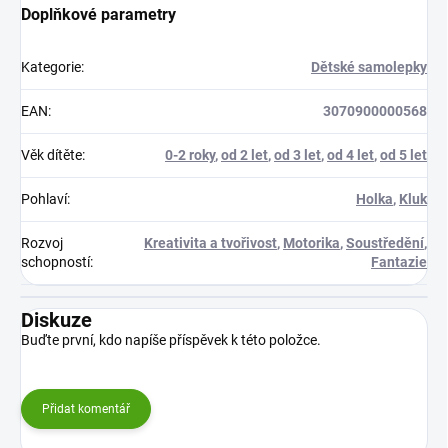
Doplňkové parametry
Kategorie
:
Dětské samolepky
EAN
:
3070900000568
Věk dítěte
:
0-2 roky
,
od 2 let
,
od 3 let
,
od 4 let
,
od 5 let
Pohlaví
:
Holka
,
Kluk
Rozvoj
Kreativita a tvořivost
,
Motorika
,
Soustředění
,
schopností
:
Fantazie
Diskuze
Buďte první, kdo napíše příspěvek k této položce.
Přidat komentář