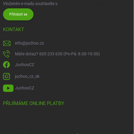
Vložením e-mailu souhlasíte s
podmínkami ochrany osobních údajů
Přihlásit se
KONTAKT
info
@
juchoo.cz
Máte dotaz? 605 233 630 (Po-Pá: 8.00-19.00)
JuchooCZ
juchoo_cz_sk
JuchooCZ
PŘIJÍMÁME ONLINE PLATBY