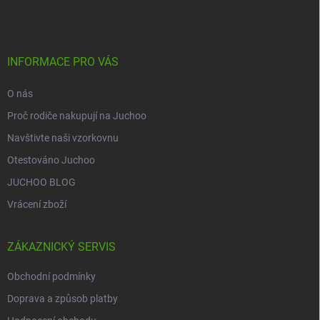
p
a
t
í
INFORMACE PRO VÁS
O nás
Proč rodiče nakupují na Juchoo
Navštivte naši vzorkovnu
Otestováno Juchoo
JUCHOO BLOG
Vrácení zboží
ZÁKAZNICKÝ SERVIS
Obchodní podmínky
Doprava a způsob platby