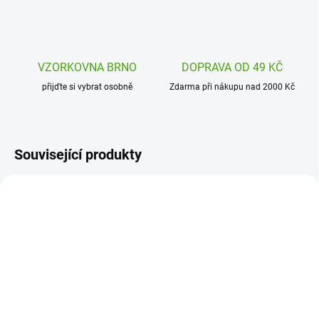
VZORKOVNA BRNO
DOPRAVA OD 49 KČ
přijďte si vybrat osobně
Zdarma při nákupu nad 2000 Kč
Související produkty
DJ09270
PMA810935
SKLADEM
SKLADEM
(1 KS)
(3 KS)