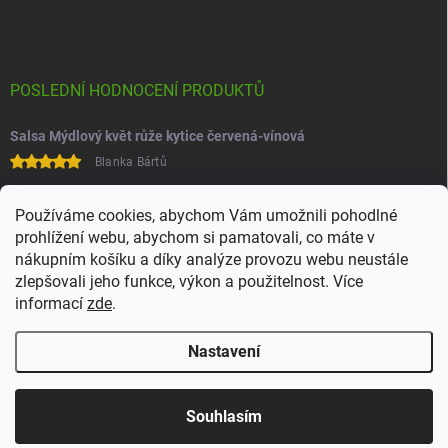
POSLEDNÍ HODNOCENÍ PRODUKTŮ
Salsa Mýdlový květ růže kytice červená-vínová
Blanka Bártů
Paní na telefonu velice ochotná
Používáme cookies, abychom Vám umožnili pohodlné
prohlížení webu, abychom si pamatovali, co máte v
nákupním košíku a díky analýze provozu webu neustále
zlepšovali jeho funkce, výkon a použitelnost. Více
informací
zde
.
Nastavení
Copyright 2026
Juchoo
. Všechna práva vyhrazena.
Upravit nastavení
cookies
Souhlasím
Vytvořil Shoptet