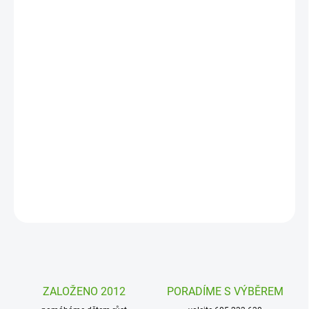
MOŽNOSTI
DORUČENÍ
−
+
Přidat do košíku
Velké samolepky pro malé děti. A to už od 18 měsíců. Spoustu
velkých obrázků zvířátek, které si děti mohou lepit jen tak nebo
třeba do obrázků. Lepením samolepek děti rozvíjí fantazii, jemnou
motoriku a rozšiřují slovní zásobu.
DETAILNÍ INFORMACE
ZEPTAT SE
HLÍDAT
ZALOŽENO 2012
PORADÍME S VÝBĚREM