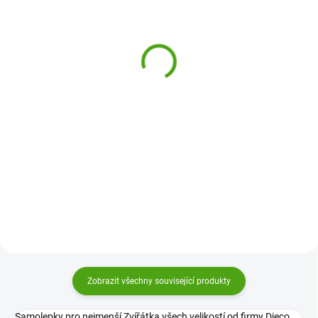
(1 KS)
(3 KS)
Djeco Samolepky Koně a
Djeco Moje první
koníci
samolepky - Polární
zvířátka
90 Kč
135 Kč
Do košíku
Do košíku
Samolepky Koně a koníci od
firmy Djeco je sada 160
Kolekce Moje první samolepky
samolepek pro děti, se kterými
Djeco přináší obrázky Polární
vytvoří spoustu originálních
zvířátka, které se snadno nalepují,
příběhů z koňského světa. Mohou
jsou dostatečně velké a krásně
je lepit na papír, tvořit obrázky...
malované.
Zobrazit všechny související produkty
Samolepky pro nejmenší Zvířátka všech velikostí od firmy Djeco