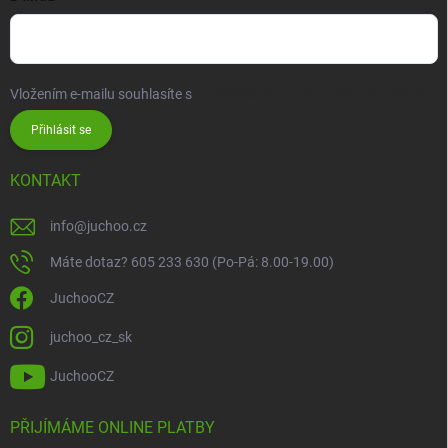
Vložením e-mailu souhlasíte s
podmínkami ochrany osobních údajů
Přihlásit se
KONTAKT
info
@
juchoo.cz
Máte dotaz? 605 233 630 (Po-Pá: 8.00-19.00)
JuchooCZ
juchoo_cz_sk
JuchooCZ
PŘIJÍMÁME ONLINE PLATBY