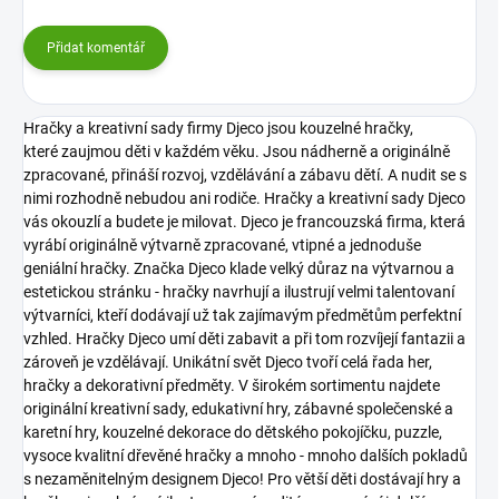
Přidat komentář
Hračky a kreativní sady firmy Djeco jsou kouzelné hračky,
které zaujmou děti v každém věku. Jsou nádherně a originálně
zpracované, přináší rozvoj, vzdělávání a zábavu dětí. A nudit se s
nimi rozhodně nebudou ani rodiče. Hračky a kreativní sady Djeco
vás okouzlí a budete je milovat.
Djeco je francouzská firma, která
vyrábí originálně výtvarně zpracované, vtipné a jednoduše
geniální hračky. Značka Djeco klade velký důraz na výtvarnou a
estetickou stránku - hračky navrhují a ilustrují velmi talentovaní
výtvarníci, kteří dodávají už tak zajímavým předmětům perfektní
vzhled. Hračky Djeco umí děti zabavit a při tom rozvíjejí fantazii a
zároveň je vzdělávají.
Unikátní svět Djeco tvoří celá řada her,
hračky a dekorativní předměty. V širokém sortimentu najdete
originální kreativní sady, edukativní hry, zábavné společenské a
karetní hry, kouzelné dekorace do dětského pokojíčku, puzzle,
vysoce kvalitní dřevěné hračky a mnoho - mnoho dalších pokladů
s nezaměnitelným designem Djeco!
Pro větší děti dostávají hry a