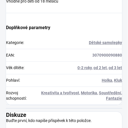
Vhodné pro děti od 18 měsíců
Doplňkové parametry
Kategorie
:
Dětské samolepky
EAN
:
3070900090880
Věk dítěte
:
0-2 roky
,
od 2 let
,
od 3 let
Pohlaví
:
Holka
,
Kluk
Rozvoj
Kreativita a tvořivost
,
Motorika
,
Soustředění
,
schopností
:
Fantazie
Diskuze
Buďte první, kdo napíše příspěvek k této položce.