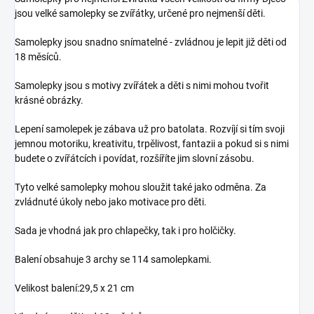
jsou velké samolepky se zvířátky, určené pro nejmenší děti.
Samolepky jsou snadno snímatelné - zvládnou je lepit již děti od
18 měsíců.
Samolepky jsou s motivy zvířátek a děti s nimi mohou tvořit
krásné obrázky.
Lepení samolepek je zábava už pro batolata. Rozvíjí si tím svoji
jemnou motoriku, kreativitu, trpělivost, fantazii a pokud si s nimi
budete o zvířátcích i povídat, rozšíříte jim slovní zásobu.
Tyto velké samolepky mohou sloužit také jako odměna. Za
zvládnuté úkoly nebo jako motivace pro děti.
Sada je vhodná jak pro chlapečky, tak i pro holčičky.
Balení obsahuje 3 archy se 114 samolepkami.
Velikost balení:29,5 x 21 cm