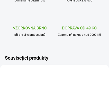
pomáháme dětem růst
volejte 605 233 630
VZORKOVNA BRNO
DOPRAVA OD 49 KČ
přijďte si vybrat osobně
Zdarma při nákupu nad 2000 Kč
Související produkty
DJ08881
DJ00054
SKLADEM
SKLADEM