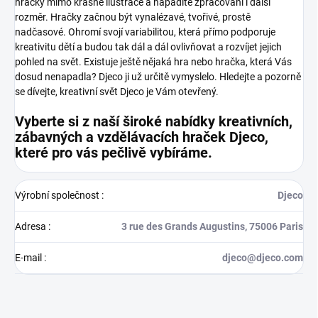
hračky mimo krásné ilustrace a nápadité zpracování i další
rozměr. Hračky začnou být vynalézavé, tvořivé, prostě
nadčasové. Ohromí svojí variabilitou, která přímo podporuje
kreativitu dětí a budou tak dál a dál ovlivňovat a rozvíjet jejich
pohled na svět.
Existuje ještě nějaká hra nebo hračka, která Vás
dosud nenapadla? Djeco ji už určitě vymyslelo. Hledejte a pozorně
se dívejte, kreativní svět Djeco je Vám otevřený.
Vyberte si z naší široké nabídky kreativních,
zábavných a vzdělávacích hraček Djeco,
které pro vás pečlivě vybíráme.
Výrobní společnost
:
Djeco
Adresa
:
3 rue des Grands Augustins, 75006 Paris
E-mail
:
djeco@djeco.com