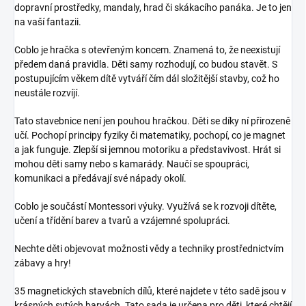
dopravní prostředky, mandaly, hrad či skákacího panáka. Je to jen
na vaší fantazii.
Coblo je hračka s otevřeným koncem. Znamená to, že neexistují
předem daná pravidla. Děti samy rozhodují, co budou stavět. S
postupujícím věkem dítě vytváří čím dál složitější stavby, což ho
neustále rozvíjí.
Tato stavebnice není jen pouhou hračkou. Děti se díky ní přirozeně
učí. Pochopí principy fyziky či matematiky, pochopí, co je magnet
a jak funguje. Zlepší si jemnou motoriku a představivost. Hrát si
mohou děti samy nebo s kamarády. Naučí se spoupráci,
komunikaci a předávají své nápady okolí.
Coblo je součástí Montessori výuky. Využívá se k rozvoji dítěte,
učení a třídění barev a tvarů a vzájemné spolupráci.
Nechte děti objevovat možnosti vědy a techniky prostřednictvím
zábavy a hry!
35 magnetických stavebních dílů, které najdete v této sadě jsou v
krásných sytých barvách. Tato sada je určena pro děti, které chtějí