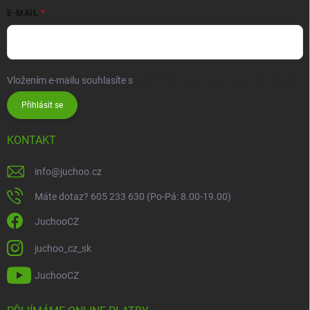
E-MAIL
Vložením e-mailu souhlasíte s
podmínkami ochrany osobních údajů
Přihlásit se
KONTAKT
info
@
juchoo.cz
Máte dotaz? 605 233 630 (Po-Pá: 8.00-19.00)
JuchooCZ
juchoo_cz_sk
JuchooCZ