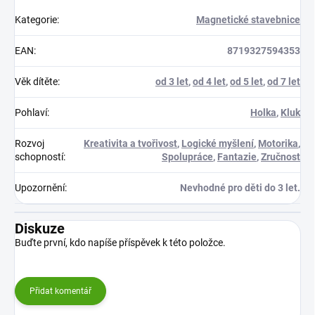
Kategorie
:
Magnetické stavebnice
EAN
:
8719327594353
Věk dítěte
:
od 3 let
,
od 4 let
,
od 5 let
,
od 7 let
Pohlaví
:
Holka
,
Kluk
Rozvoj
Kreativita a tvořivost
,
Logické myšlení
,
Motorika
,
schopností
:
Spolupráce
,
Fantazie
,
Zručnost
Upozornění
:
Nevhodné pro děti do 3 let.
Diskuze
Buďte první, kdo napíše příspěvek k této položce.
Přidat komentář