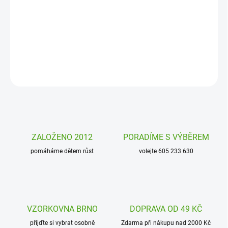
Magnetická stavebnice Coblo je zárukou skvělého nikdy
nekončícího hraní. Postavte 2D nebo 3D stavby, vymyslete
zajímavé tvary, stavte podle fantazie.
DETAILNÍ INFORMACE
ZEPTAT SE
HLÍDAT
ZALOŽENO 2012
PORADÍME S VÝBĚREM
pomáháme dětem růst
volejte 605 233 630
VZORKOVNA BRNO
DOPRAVA OD 49 KČ
přijďte si vybrat osobně
Zdarma při nákupu nad 2000 Kč