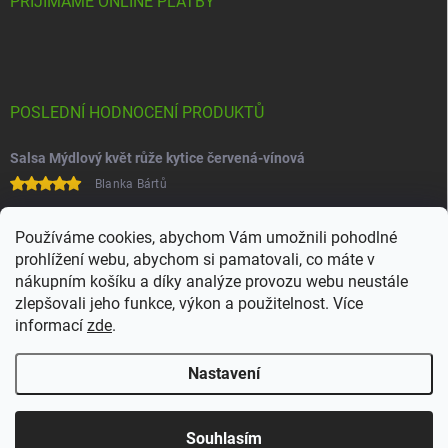
PŘIJÍMÁME ONLINE PLATBY
POSLEDNÍ HODNOCENÍ PRODUKTŮ
Salsa Mýdlový květ růže kytice červená-vínová
Blanka Bártů
Paní na telefonu velice ochotná
Používáme cookies, abychom Vám umožnili pohodlné
prohlížení webu, abychom si pamatovali, co máte v
nákupním košíku a díky analýze provozu webu neustále
zlepšovali jeho funkce, výkon a použitelnost. Více
informací
zde
.
Nastavení
Copyright 2026
Juchoo
. Všechna práva vyhrazena.
Upravit nastavení
cookies
Souhlasím