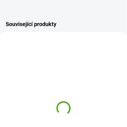
Související produkty
MT-242048CA
D-COBLO100-P
SKLADEM
ODESLÁNÍ DO 7 DNÍ
(1 KS)
Magnetická stavebnice
Coblo Magnetická
Castle DLX 48 dílů
stavebnice Pastel - 100
2 025 Kč
dílů
2 875 Kč
Do košíku
Do košíku
Magna-Tiles Hrad je velká