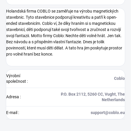
Holandská firma COBLO se zaměřuje na výrobu magnetických
stavebnic. Tyto stavebnice podporují kreativitu a patří k open-
ended stavebnicím. Coblo ví, že díky hraním si s magnetickou
stavebnicí, děti podporují také svoji tvořivost a zručnost a rozvíjí
svoji fantazii. Motto firmy Coblo: Nechte děti volně hrát. Jen tak.
Bez návodu a s přispěním vlastní fantazie. Dnes je tolik
povinností, které musí děti dělat. A tato hra jim poskytuje prostor
pro volné hraní bez konce.
Výrobní
Coblo
společnost
:
P.O. Box 2112, 5260 CC, Vught, The
Adresa
:
Netherlands
E-mail
:
support@coblo.eu