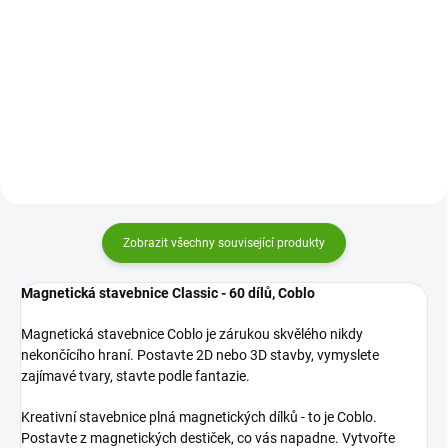
magnetická stavebnice plná
Magnetická stavebnice Coblo je
barevných dílků, která děti
zárukou skvělého nikdy
přenese do světa stavění a
nekončícího hraní. Postavte 2D
fantazie. Postaví si nejen
nebo 3D stavby, vymyslete
kouzelný hrad včetně padacího
zajímavé tvary, stavte podle
mostu,...
fantazie.
Zobrazit všechny související produkty
Magnetická stavebnice Classic - 60 dílů, Coblo
Magnetická stavebnice Coblo je zárukou skvělého nikdy
nekončícího hraní. Postavte 2D nebo 3D stavby, vymyslete
zajímavé tvary, stavte podle fantazie.
Kreativní stavebnice plná magnetických dílků - to je Coblo.
Postavte z magnetických destiček, co vás napadne. Vytvořte