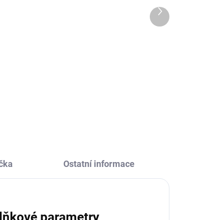
265 Kč
Další
produkt
Do košíku
 Psi
Dětská nerezová láhev na pití Kily
Keeper od Sigikid pomůže
i
udržovat pitný režim všem
ovat
mladším dětem. Veselé obrázky a
kvalitní zpracování vás
nadchnou.
čka
Ostatní informace
lňkové parametry