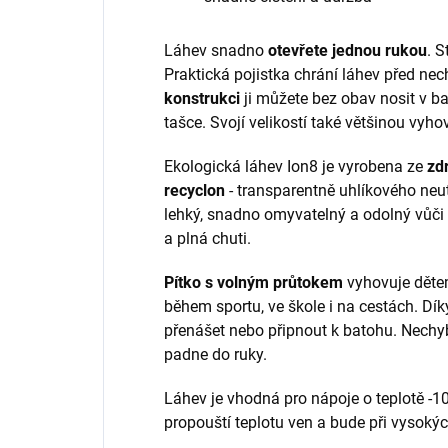
Láhev snadno
otevřete jednou rukou
. S
Praktická pojistka chrání láhev před ne
konstrukci
ji můžete bez obav nosit v b
tašce.
Svojí velikostí také většinou vyh
Ekologická láhev Ion8 je vyrobena ze
zd
recyclon
- transparentně uhlíkového neu
lehký, snadno omyvatelný a odolný vůči
a plná chuti.
Pítko s volným průtokem
vyhovuje děte
během sportu, ve škole i na cestách. Dí
přenášet nebo připnout k batohu. Nechyb
padne do ruky.
Láhev je vhodná pro nápoje o teplotě -1
propouští teplotu ven a bude při vysokých