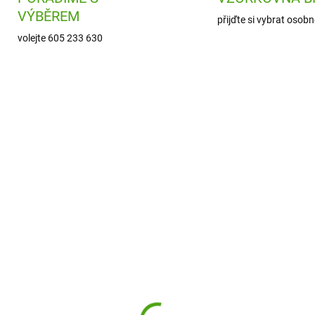
VÝBĚREM
přijďte si vybrat osobn
volejte 605 233 630
ION-SS400PPICECR
2
SKLADEM
ODESLÁNÍ DO 7
(1 KS)
Sigikid Dětská nerezo
n8 Nerezová láhev na
láhev na pití Psi růžov
í Leak Proof Ice