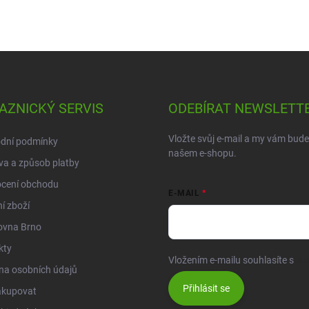
AZNICKÝ SERVIS
ODEBÍRAT NEWSLETT
Vložte svůj e-mail a my vám bud
dní podmínky
našem e-shopu.
a a způsob platby
cení obchodu
E-MAIL
í zboží
ovna Brno
kty
Vložením e-mailu souhlasíte s
po
na osobních údajů
Přihlásit se
akupovat