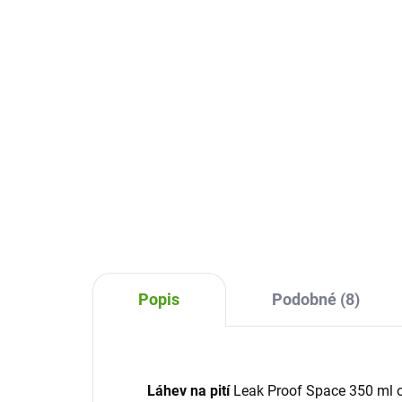
Cr
309 Kč
37
Do košíku
Designová a praktická láhev na
pití Ion8 je skvělou volbou pro děti
Nere
i dospělé. Díky 100% těsnící
skvě
konstrukci, snadnému otevírání
Díky
jednou rukou a praktickému pítku
sna
se hodí do...
a pr
škol
Popis
Podobné (8)
Láhev na pití
Leak Proof Space 350 ml od