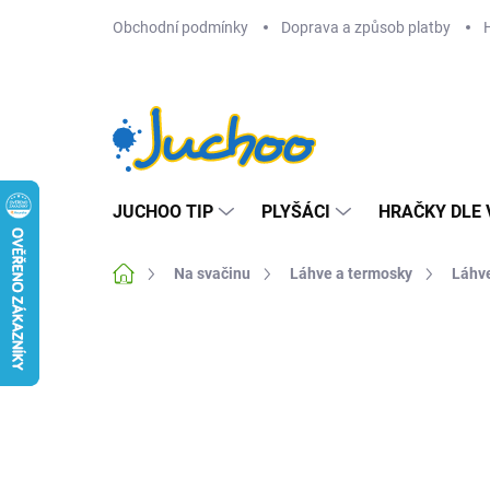
Přejít
Obchodní podmínky
Doprava a způsob platby
na
obsah
JUCHOO TIP
PLYŠÁCI
HRAČKY DLE 
Domů
Na svačinu
Láhve a termosky
Láhve
Neohodnoceno
Podrobnosti hodnocení
Z