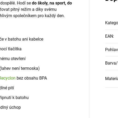
 dospělé. Hodí se
do školy, na sport, do
ovat pitný režim a díky svému
hlivým společníkem pro každý den.
Katego
EAN
:
če v batohu ani kabelce
ocí tlačítka
Pohlav
ěnému otevření
Barva/
 (lahev není termoska)
Recyclon
bez obsahu BPA
Materi
lné pití
řipnutí k batohu
odlný úchop