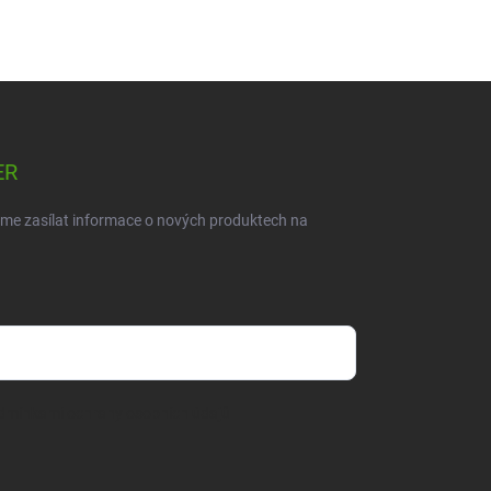
ER
eme zasílat informace o nových produktech na
dmínkami ochrany osobních údajů