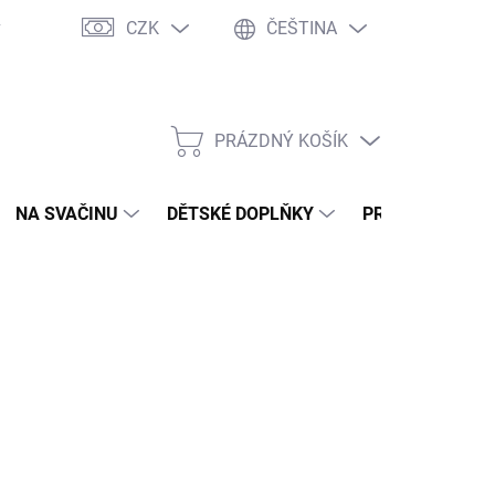
CZK
ČEŠTINA
y
Ochrana osobních údajů
Jak nakupovat
Moje objednávka
PRÁZDNÝ KOŠÍK
NÁKUPNÍ
KOŠÍK
NA SVAČINU
DĚTSKÉ DOPLŇKY
PRO DOSPĚLÉ
2026
MOŽNOSTI DORUČENÍ