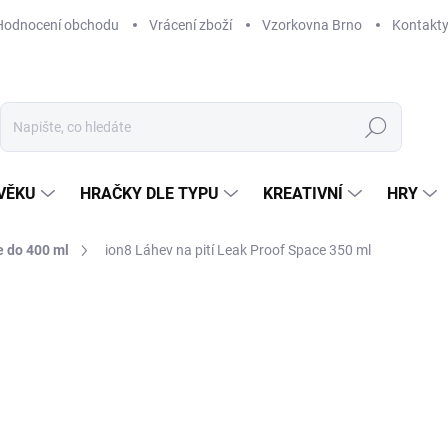
Hodnocení obchodu
Vrácení zboží
Vzorkovna Brno
Kontakt
Hledat
VĚKU
HRAČKY DLE TYPU
KREATIVNÍ
HRY
 do 400 ml
ion8 Láhev na pití Leak Proof Space 350 ml
NAČKA:
ION8
309 Kč
Měrná
SKLADEM
(1 KS)
cena:
MŮŽEME DORUČIT DO:
12. 8. 