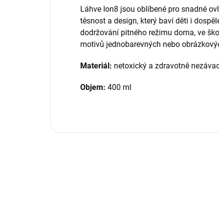
Láhve Ion8 jsou oblíbené pro snadné ovl
těsnost a design, který baví děti i dospě
dodržování pitného režimu doma, ve škole
motivů jednobarevných nebo obrázkových
Materiál:
netoxický a zdravotně nezávad
Objem:
400 ml