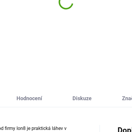
269 Kč
eams 400 ml
9 Kč
Do košíku
Do košíku
Nerezová dětská láhev na pití
Sigikid bude skvělou lahví pro
zová láhev na pití Ion8 je
všechny děti. Obrázek na lahv
lou volbou pro děti i dospělé.
děti baví a pomáhá jim dodrž
 100% těsnící konstrukci,
pitný režim.
dnému otevírání jednou rukou
aktickému pítku se hodí do
y, práce, na...
Hodnocení
Diskuze
Zna
 firmy Ion8 je praktická láhev v
Dop