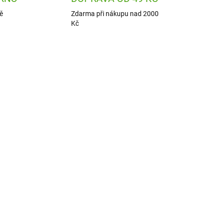
ě
Zdarma při nákupu nad 2000
Kč
5141
25291
 DNÍ
ODESLÁNÍ DO 7 DNÍ
vá
Sigikid Dětská nerezová
á
láhev na pití Kily Keeper