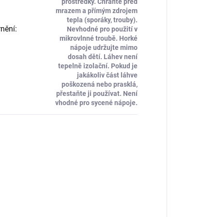
prostředky. Chraňte před
mrazem a přímým zdrojem
tepla (sporáky, trouby).
nění
:
Nevhodné pro použití v
mikrovlnné troubě. Horké
nápoje udržujte mimo
dosah dětí. Láhev není
tepelně izolační. Pokud je
jakákoliv část láhve
poškozená nebo prasklá,
přestaňte ji používat. Není
vhodné pro sycené nápoje.