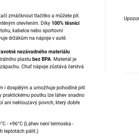
tačí zmáčknout tlačítko a můžete pít.
Upozor
chtěným otevřením. Díky
100% těsnící
atohu, kabelce nebo sportovní
ovuje držákům na nápoje v autě.
ravotně nezávadného materiálu
trálního plastu
bez BPA
. Materiál je
 zápachu. Chuť nápoje zůstává čerstvá
m i dospělým a umožňuje pohodlné pití
ky praktickému poutku lze láhev snadno
í ani neklouzavý povrch, který dobře
0°C - +96°C (Láhev není termoska -
 teplotách pálit.)