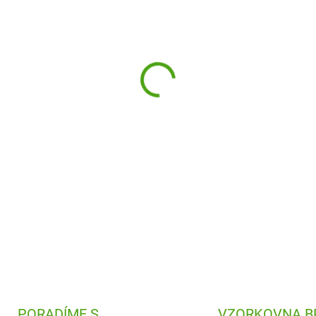
−
+
Designová a praktická láhev n
Díky 100% těsnící konstrukc
pítku se hodí do školy, práce
můžete hned pít.
DETAILNÍ INFORMACE
PORADÍME S
VZORKOVNA B