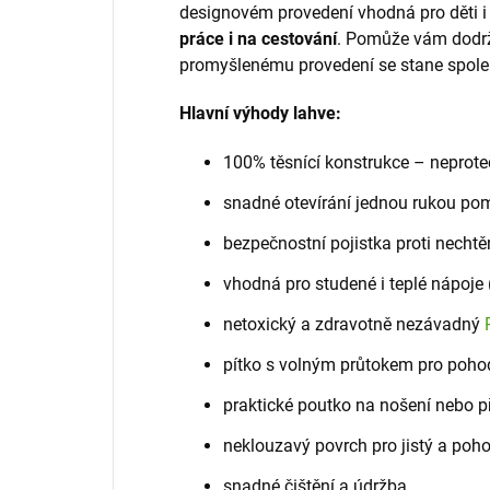
designovém provedení vhodná pro děti i
práce i na cestování
. Pomůže vám dodrž
promyšlenému provedení se stane spole
Hlavní výhody lahve:
100% těsnící konstrukce – neprote
snadné otevírání jednou rukou pom
bezpečnostní pojistka proti necht
vhodná pro studené i teplé nápoje
netoxický a zdravotně nezávadný
pítko s volným průtokem pro pohod
praktické poutko na nošení nebo p
neklouzavý povrch pro jistý a poh
snadné čištění a údržba