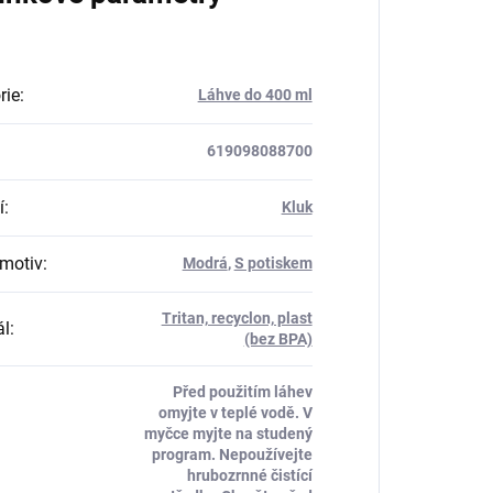
rie
:
Láhve do 400 ml
619098088700
í
:
Kluk
motiv
:
Modrá
,
S potiskem
Tritan, recyclon, plast
ál
:
(bez BPA)
Před použitím láhev
omyjte v teplé vodě. V
myčce myjte na studený
program. Nepoužívejte
hrubozrnné čistící