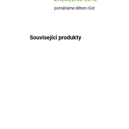
pomáháme dětem růst
Související produkty
7285-017
SKLADEM
(1 KS)
ion
Lässig Láhev na pití
Pro
Magic Bliss girls with