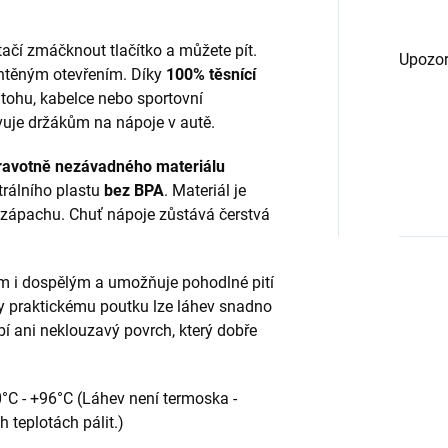
tačí zmáčknout tlačítko a můžete pít.
Upozor
chtěným otevřením. Díky
100% těsnící
atohu, kabelce nebo sportovní
ovuje držákům na nápoje v autě.
ravotně nezávadného materiálu
trálního plastu
bez BPA
. Materiál je
 zápachu. Chuť nápoje zůstává čerstvá
m i dospělým a umožňuje pohodlné pití
ky praktickému poutku lze láhev snadno
í ani neklouzavý povrch, který dobře
0°C - +96°C (Láhev není termoska -
 teplotách pálit.)