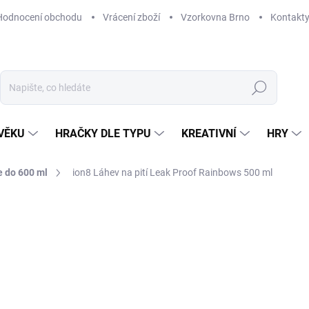
Hodnocení obchodu
Vrácení zboží
Vzorkovna Brno
Kontakt
Hledat
VĚKU
HRAČKY DLE TYPU
KREATIVNÍ
HRY
 do 600 ml
ion8 Láhev na pití Leak Proof Rainbows 500 ml
NAČKA:
ION8
329 Kč
Měrná
SKLADEM
(1 KS)
cena:
MŮŽEME DORUČIT DO:
11. 8. 