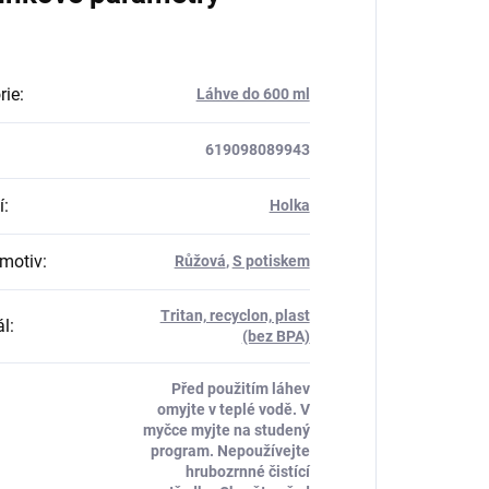
rie
:
Láhve do 600 ml
619098089943
í
:
Holka
motiv
:
Růžová
,
S potiskem
Tritan, recyclon, plast
ál
:
(bez BPA)
Před použitím láhev
omyjte v teplé vodě. V
myčce myjte na studený
program. Nepoužívejte
hrubozrnné čistící