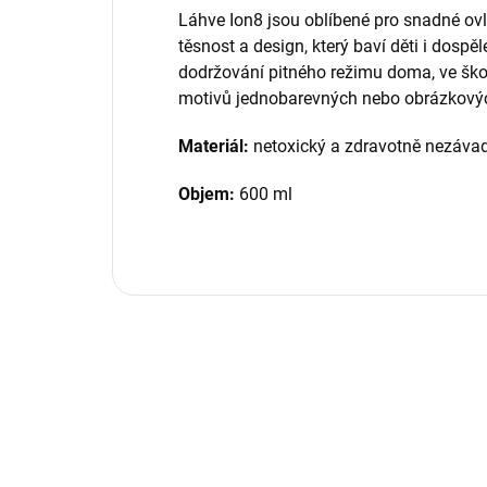
Láhve Ion8 jsou oblíbené pro snadné ovl
těsnost a design, který baví děti i dospě
dodržování pitného režimu doma, ve škole
motivů jednobarevných nebo obrázkových
Materiál:
netoxický a zdravotně nezávad
Objem:
600 ml