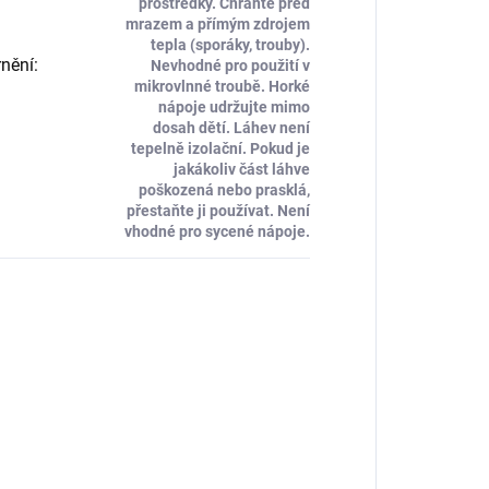
prostředky. Chraňte před
mrazem a přímým zdrojem
tepla (sporáky, trouby).
nění
:
Nevhodné pro použití v
mikrovlnné troubě. Horké
nápoje udržujte mimo
dosah dětí. Láhev není
tepelně izolační. Pokud je
jakákoliv část láhve
poškozená nebo prasklá,
přestaňte ji používat. Není
vhodné pro sycené nápoje.