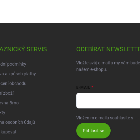
AZNICKÝ SERVIS
ODEBÍRAT NEWSLETT
Vložte svůj e-mail a my vám bud
dní podmínky
našem e-shopu.
a a způsob platby
cení obchodu
E-MAIL
í zboží
ovna Brno
kty
Vložením e-mailu souhlasíte s
po
na osobních údajů
Přihlásit se
akupovat