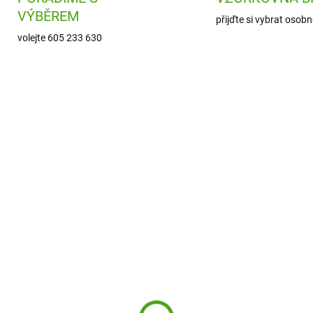
VÝBĚREM
přijďte si vybrat osobn
volejte 605 233 630
ION-RF500SBLU2
ION-RF50
ODESLÁNÍ DO 7 DNÍ
ODESLÁNÍ DO 7
8 Láhev na pití Leak
ion8 Láhev na pití Lea
of Sonic Blue 500 ml
Proof Rose 500 ml