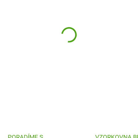
−
+
Designová a praktická láhev n
Díky 100% těsnící konstrukc
pítku se hodí do školy, práce
můžete hned pít.
DETAILNÍ INFORMACE
PORADÍME S
VZORKOVNA B