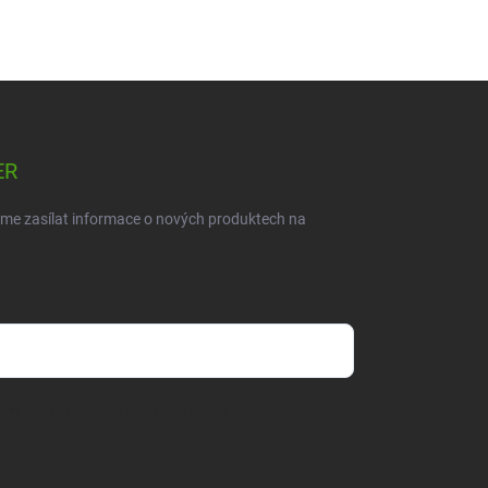
ER
eme zasílat informace o nových produktech na
dmínkami ochrany osobních údajů