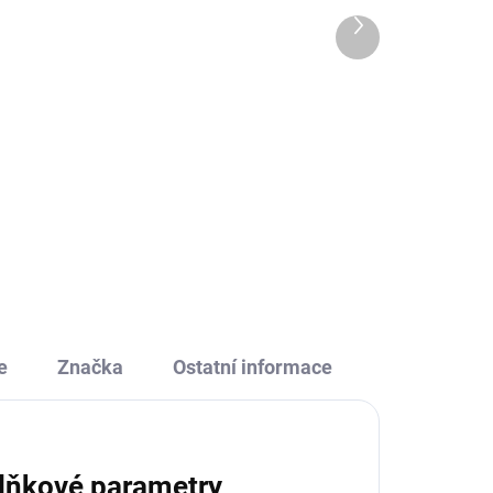
329 Kč
Další
produkt
Do košíku
na
Designová a praktická láhev na
 děti
pití pro děti i dospělé s hravým
designem medvídků koala.
ní
Snadno ji otevřete jednou rukou –
ítku
stačí zmáčknout tlačítko a pít.
Díky 100% těsnění vám...
e
Značka
Ostatní informace
lňkové parametry