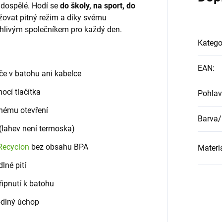
 dospělé. Hodí se
do školy, na sport, do
ovat pitný režim a díky svému
hlivým společníkem pro každý den.
Katego
EAN
:
če v batohu ani kabelce
ocí tlačítka
Pohlav
ěnému otevření
Barva/
 (lahev není termoska)
Recyclon
bez obsahu BPA
Materi
lné pití
řipnutí k batohu
odlný úchop