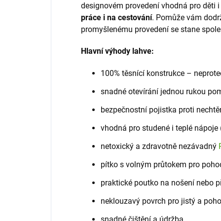
designovém provedení vhodná pro děti i
práce i na cestování
. Pomůže vám dodrž
promyšlenému provedení se stane spole
Hlavní výhody lahve:
100% těsnící konstrukce – neprote
snadné otevírání jednou rukou pom
bezpečnostní pojistka proti necht
vhodná pro studené i teplé nápoje
netoxický a zdravotně nezávadný
pítko s volným průtokem pro pohod
praktické poutko na nošení nebo p
neklouzavý povrch pro jistý a poh
snadné čištění a údržba