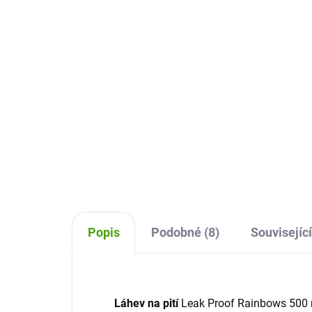
29
straw lid
229 Kč
Do košíku
Des
pití
Plastová láhev na pití s brčkem
i do
Lässig bude výborná pro děti na
kon
běžné pití, výlety, do školky i školy.
jed
Láhev s pěkným designem bude
se h
dělat dětem radost.
Popis
Podobné (8)
Související
Láhev na pití
Leak Proof Rainbows 500 ml