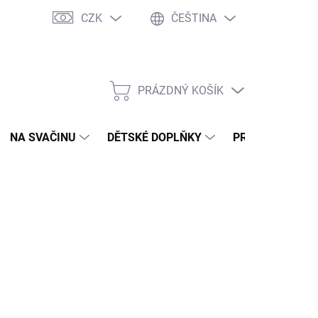
CZK
ČEŠTINA
y
Ochrana osobních údajů
Jak nakupovat
Moje objednávka
PRÁZDNÝ KOŠÍK
NÁKUPNÍ
KOŠÍK
NA SVAČINU
DĚTSKÉ DOPLŇKY
PRO DOSPĚLÉ
2026
MOŽNOSTI DORUČENÍ