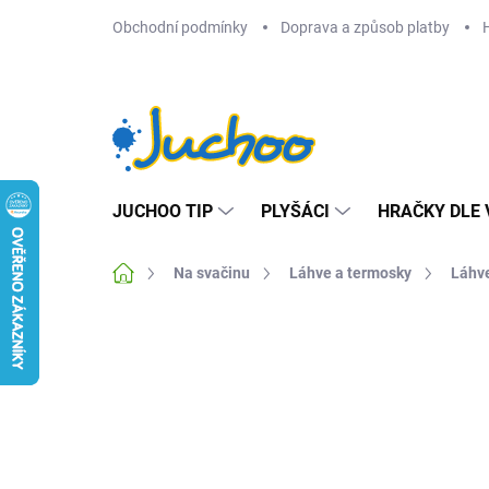
Přejít
Obchodní podmínky
Doprava a způsob platby
na
obsah
JUCHOO TIP
PLYŠÁCI
HRAČKY DLE 
Domů
Na svačinu
Láhve a termosky
Láhve
Neohodnoceno
Podrobnosti hodnocení
Z