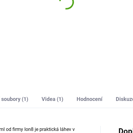
9 Kč
299 Kč
Do košíku
Do košíku
ignová a praktická láhev na
Designová a praktická láhev 
 Ion8 je skvělou volbou pro děti
pití Ion8 je skvělou volbou pro
spělé. Díky 100% těsnící
i dospělé. Díky 100% těsnící
strukci, snadnému otevírání
konstrukci, snadnému otevírá
nou rukou a praktickému pítku
jednou rukou a praktickému p
odí do...
se hodí do...
 soubory (1)
Videa (1)
Hodnocení
Diskuz
 od firmy Ion8 je praktická láhev v
Dop