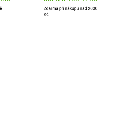
ě
Zdarma při nákupu nad 2000
Kč
0ROS
ION-RF500PPKOALA2
 DNÍ
ODESLÁNÍ DO 7 DNÍ
k
ion8 Láhev na pití Leak
Proof Koala 500 ml