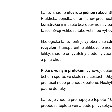
Láhev snadno
otevřete jednou rukou
. S
Praktická pojistka chrání láhev před ne
konstrukci
ji můžete bez obav nosit v b
tašce.
Svojí velikostí také většinou vyh
Ekologická láhev Ion8 je vyrobena ze
zd
recyclon
- transparentně uhlíkového neu
lehký, snadno omyvatelný a odolný vůči
a plná chuti.
Pítko s volným průtokem
vyhovuje děte
během sportu, ve škole i na cestách. Dí
přenášet nebo připnout k batohu. Nechyb
padne do ruky.
Láhev je vhodná pro nápoje o teplotě -1
propouští teplotu ven a bude při vysokých