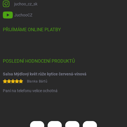
juchoo_cz_sk
JuchooCZ
PŘIJÍMÁME ONLINE PLATBY
POSLEDNÍ HODNOCENÍ PRODUKTŮ
Salsa Mýdlový květ růže kytice červená-vínová
Blanka Bártů
Paní na telefonu velice ochotná