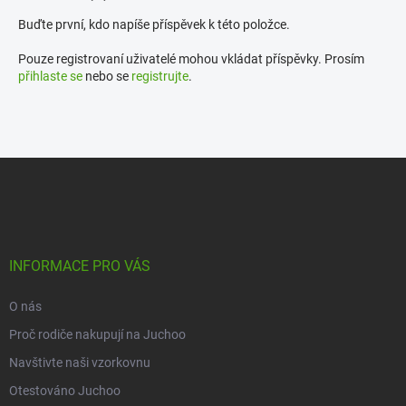
Buďte první, kdo napíše příspěvek k této položce.
Pouze registrovaní uživatelé mohou vkládat příspěvky. Prosím
přihlaste se
nebo se
registrujte
.
Z
á
p
a
t
í
INFORMACE PRO VÁS
O nás
Proč rodiče nakupují na Juchoo
Navštivte naši vzorkovnu
Otestováno Juchoo