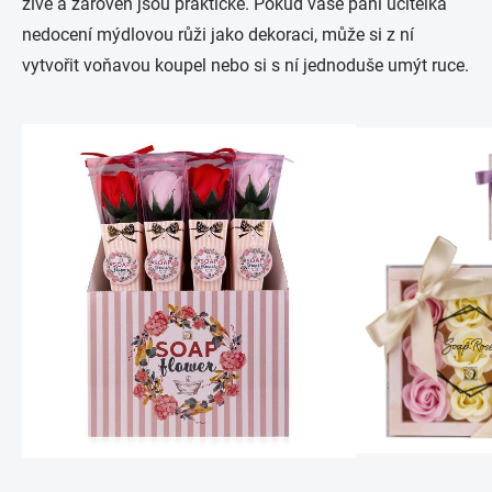
živé a zároveň jsou praktické. Pokud vaše paní učitelka
nedocení mýdlovou růži jako dekoraci, může si z ní
vytvořit voňavou koupel nebo si s ní jednoduše umýt ruce.