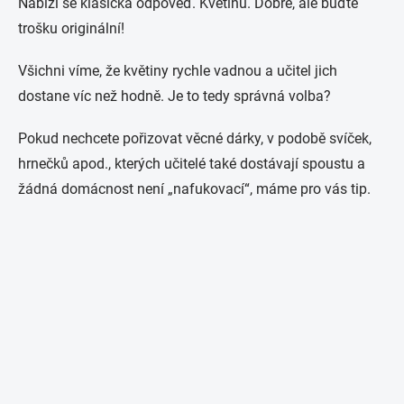
Nabízí se klasická odpověď. Květinu. Dobře, ale buďte
trošku originální!
Všichni víme, že květiny rychle vadnou a učitel jich
dostane víc než hodně. Je to tedy správná volba?
Pokud nechcete pořizovat věcné dárky, v podobě svíček,
hrnečků apod., kterých učitelé také dostávají spoustu a
žádná domácnost není „nafukovací“, máme pro vás tip.