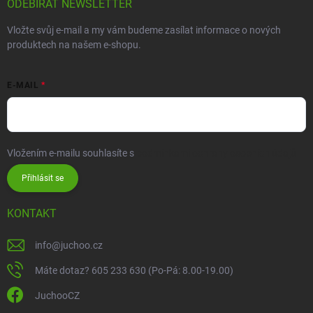
ODEBÍRAT NEWSLETTER
Vložte svůj e-mail a my vám budeme zasílat informace o nových
produktech na našem e-shopu.
E-MAIL
Vložením e-mailu souhlasíte s
podmínkami ochrany osobních údajů
Přihlásit se
KONTAKT
info
@
juchoo.cz
Máte dotaz? 605 233 630 (Po-Pá: 8.00-19.00)
JuchooCZ