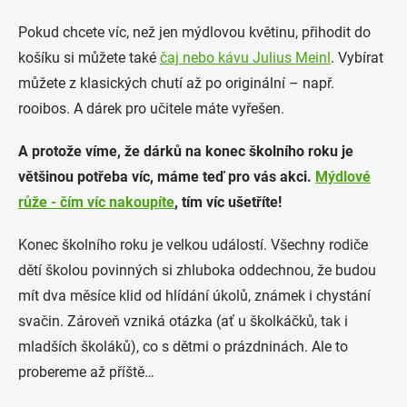
Pokud chcete víc, než jen mýdlovou květinu, přihodit do
košíku si můžete také
čaj nebo kávu Julius Meinl
. Vybírat
můžete z klasických chutí až po originální – např.
rooibos. A dárek pro učitele máte vyřešen.
A protože víme, že dárků na konec školního roku je
většinou potřeba víc, máme teď pro vás akci.
Mýdlové
růže - čím víc nakoupíte
, tím víc ušetříte!
Konec školního roku je velkou událostí. Všechny rodiče
dětí školou povinných si zhluboka oddechnou, že budou
mít dva měsíce klid od hlídání úkolů, známek i chystání
svačin. Zároveň vzniká otázka (ať u školkáčků, tak i
mladších školáků), co s dětmi o prázdninách. Ale to
probereme až příště…