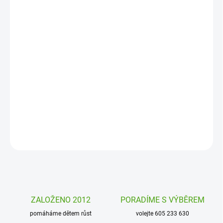
MOŽNOSTI
DORUČENÍ
−
+
Přidat do košíku
Tea Bags Čaj Wild Cherry Julius Meinl je luxusní ovocný čaj s
jemnou kyselostí třešní, svěžím aroma a zářivě červenou barvou v
šálku. Nalaďte se na chvíli plnou chuti, vůně a čajové dokonalosti.
DETAILNÍ INFORMACE
ZEPTAT SE
HLÍDAT
ZALOŽENO 2012
PORADÍME S VÝBĚREM
pomáháme dětem růst
volejte 605 233 630