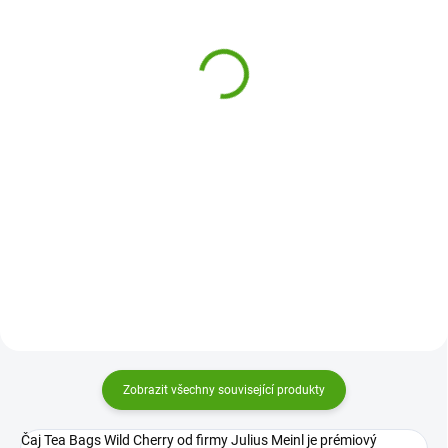
Julius Meinl Trend Line
Julius Meinl Čaj Tea
Cappuccino šálek
Bags Rooibos Vanilla 25
x 2,5 g
395 Kč
99 Kč
Do košíku
Do košíku
Cappuccino šálek z řady Trend
Line značky Julius Meinl je
Tea Bags Čaj Rooibos Vanilla
kvalitní tenkostěnný porcelán
Julius Meinl je luxusní tzv.červený
šálek a podšálek pro podávání
čaj - nápoj z keře čajovce
kávy a čaje.
kapského s lehce ořechovou chutí
a sladěný s vůní a chutí
vanilky. Nalaďte se na...
Zobrazit všechny související produkty
Čaj Tea Bags Wild Cherry od firmy Julius Meinl je prémiový