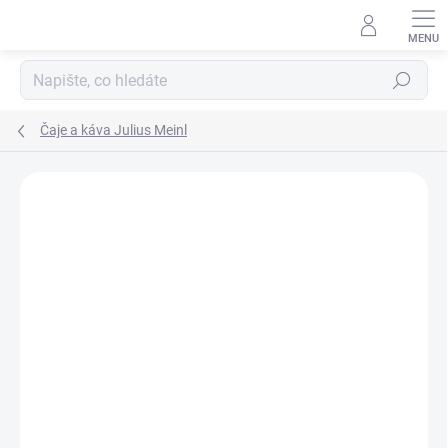
Přejít
na
obsah
Hledat
Čaje a káva Julius Meinl
Podrobnosti hodnocení
1 hodnocení
ZNAČKA:
JULIUS MEINL