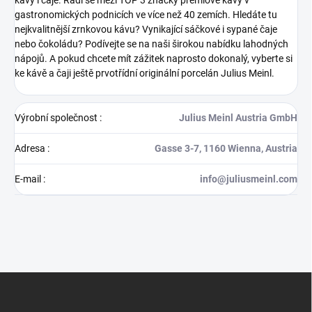
gastronomických podnicích ve více než 40 zemích. Hledáte tu
nejkvalitnější zrnkovou kávu? Vynikající sáčkové i sypané čaje
nebo čokoládu? Podívejte se na naši širokou nabídku lahodných
nápojů. A pokud chcete mít zážitek naprosto dokonalý, vyberte si
ke kávě a čaji ještě prvotřídní originální porcelán Julius Meinl.
Výrobní společnost
:
Julius Meinl Austria GmbH
Adresa
:
Gasse 3-7, 1160 Wienna, Austria
E-mail
:
info@juliusmeinl.com
Z
á
p