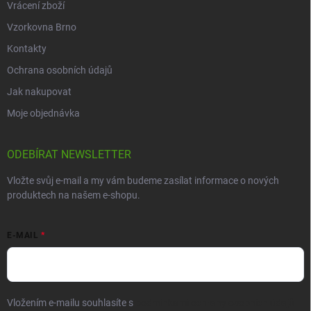
Vrácení zboží
Vzorkovna Brno
Kontakty
Ochrana osobních údajů
Jak nakupovat
Moje objednávka
ODEBÍRAT NEWSLETTER
Vložte svůj e-mail a my vám budeme zasílat informace o nových
produktech na našem e-shopu.
E-MAIL
Vložením e-mailu souhlasíte s
podmínkami ochrany osobních údajů