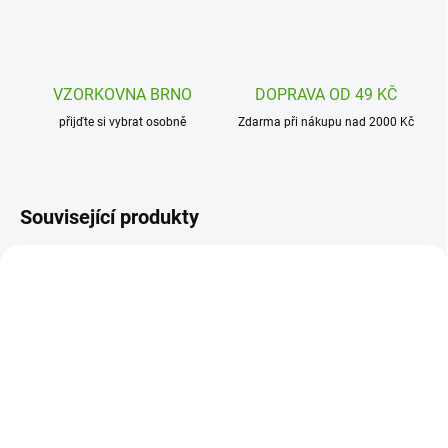
VZORKOVNA BRNO
DOPRAVA OD 49 KČ
přijďte si vybrat osobně
Zdarma při nákupu nad 2000 Kč
Související produkty
JM78183
JM95699
SKLADEM
SKLADEM
(>5 KS)
(4 KS)