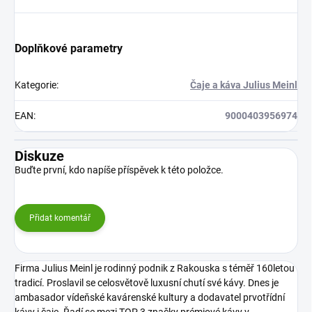
Doplňkové parametry
Kategorie
:
Čaje a káva Julius Meinl
EAN
:
9000403956974
Diskuze
Buďte první, kdo napíše příspěvek k této položce.
Přidat komentář
Firma Julius Meinl je rodinný podnik z Rakouska s téměř 160letou
tradicí. Proslavil se celosvětově luxusní chutí své kávy. Dnes je
ambasador vídeňské kavárenské kultury a dodavatel prvotřídní
kávy i čaje. Řadí se mezi TOP 3 značky prémiové kávy v