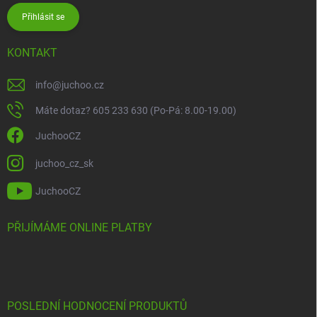
Přihlásit se
KONTAKT
info
@
juchoo.cz
Máte dotaz? 605 233 630 (Po-Pá: 8.00-19.00)
JuchooCZ
juchoo_cz_sk
JuchooCZ
PŘIJÍMÁME ONLINE PLATBY
POSLEDNÍ HODNOCENÍ PRODUKTŮ