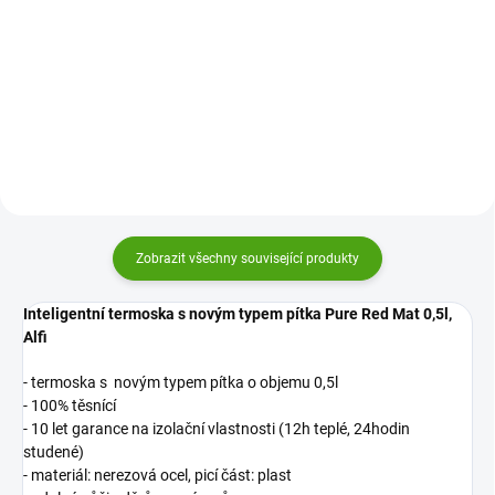
termoska pro děti i dospělé.
termoska pro děti i dospělé.
Snadno ji otevřete jednou rukou –
Snadno ji otevřete jednou rukou –
stačí zmáčknout tlačítko a pít.
stačí zmáčknout tlačítko a pít.
Díky 100% těsnění vám v batohu
Díky 100% těsnění vám v batohu
nikdy nevyteče a váš...
nikdy nevyteče a váš...
Zobrazit všechny související produkty
Inteligentní termoska s novým typem pítka Pure Red Mat
0,5l,
Alfi
- termoska s novým typem pítka o objemu 0,5l
- 100% těsnící
- 10 let garance na izolační vlastnosti (12h teplé, 24hodin
studené)
- materiál: nerezová ocel, picí část: plast