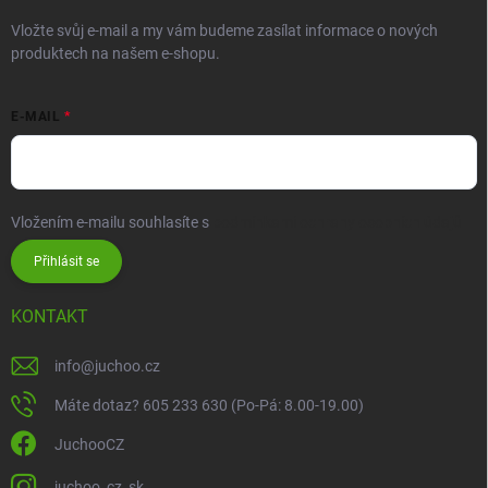
Vložte svůj e-mail a my vám budeme zasílat informace o nových
produktech na našem e-shopu.
E-MAIL
Vložením e-mailu souhlasíte s
podmínkami ochrany osobních údajů
Přihlásit se
KONTAKT
info
@
juchoo.cz
Máte dotaz? 605 233 630 (Po-Pá: 8.00-19.00)
JuchooCZ
juchoo_cz_sk