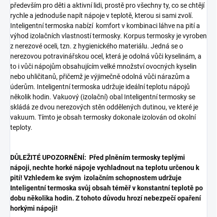
především pro děti a aktivní lidi, prostě pro všechny ty, co se chtějí
rychle a jednoduše napít nápoje v teplotě, kterou si sami zvolí.
Inteligentní termoska nabízí komfort v kombinaci láhve na pití a
výhod izolačních vlastností termosky. Korpus termosky je vyroben
z nerezové oceli, tzn. z hygienického materiálu. Jedná se o
nerezovou potravinářskou ocel, která je odolná vůči kyselinám, a
to i vůči nápojům obsahujícím velké množství ovocných kyselin
nebo uhličitanů, přičemž je výjimečně odolná vůči nárazům a
úderům. Inteligentní termoska udržuje ideální teplotu nápojů
několik hodin. Vakuový (izolační) obal Inteligentní termosky se
skládá ze dvou nerezových stěn oddělených dutinou, ve které je
vakuum. Tímto je obsah termosky dokonale izolován od okolní
teploty.
DŮLEŽITÉ UPOZORNĚNÍ: Před plněním termosky teplými
nápoji, nechte horké nápoje vychladnout na teplotu určenou k
pití! Vzhledem ke svým izolačním schopnostem udržuje
Inteligentní termoska svůj obsah téměř v konstantní teplotě po
dobu několika hodin. Z tohoto důvodu hrozí nebezpečí opaření
horkými nápoji!