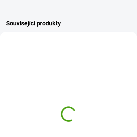
Související produkty
ION-TS500PNFLO
ION-TS500BLU
ODESLÁNÍ DO 7 DNÍ
ODESLÁNÍ DO 7 DNÍ
ion8 Nerezová termoska
ion8 Nerezová termoska
Leak Proof Floral 500 ml
Leak Proof Blue 500 ml
509 Kč
509 Kč
Do košíku
Do košíku
Designová a praktická nerezová
Designová a praktická nerezová