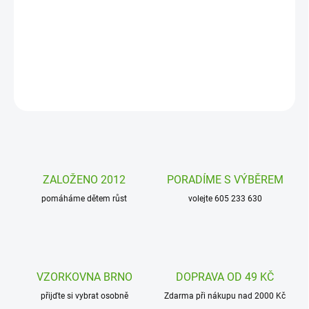
Inteligentní termoska s pítkem Pure Red Mat Alfi. Inteligentní
termoska nabízí komfort v kombinaci láhve na pití a výhod
izolačních vlastností termosky.
DETAILNÍ INFORMACE
ZEPTAT SE
HLÍDAT
ZALOŽENO 2012
PORADÍME S VÝBĚREM
pomáháme dětem růst
volejte 605 233 630
VZORKOVNA BRNO
DOPRAVA OD 49 KČ
přijďte si vybrat osobně
Zdarma při nákupu nad 2000 Kč