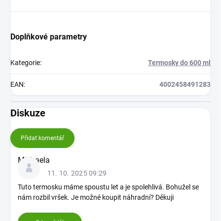
Doplňkové parametry
Kategorie
:
Termosky do 600 ml
EAN
:
4002458491283
Diskuze
Přidat komentář
V
Michaela
ý
11. 10. 2025 09:29
p
i
Tuto termosku máme spoustu let a je spolehlivá. Bohužel se
s
nám rozbil vršek. Je možné koupit náhradní? Děkuji
d
i