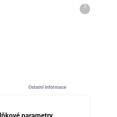
mat 0,5l
Další
produkt
869 Kč
Do košíku
m
Inteligentní termoska s pítkem
a
Velvet black mat Alfi nabízí
i
komfort v kombinaci láhve na pití
 Je
a výhod izolačních vlastností
termosky. Nápoj drží správnou
teplotu.
Ostatní informace
lňkové parametry