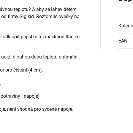
právnou teplotu? A aby se láhev dětem
 od firmy Sigikid. Roztomilé ovečky na
Katego
í odklopit pojistku a zmáčknou tlačíko.
EAN
:
 udrží dlouhou dobu teplotu optimální.
r pro čištění (4 cm).
.
potraviny i nápoje)
oje, není vhodná pro sycené nápoje.