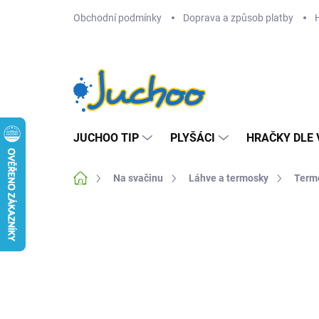
Přejít
Obchodní podmínky
Doprava a způsob platby
na
obsah
JUCHOO TIP
PLYŠÁCI
HRAČKY DLE 
Domů
Na svačinu
Láhve a termosky
Term
Neohodnoceno
Podrobnosti hodnocení
Z