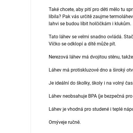
Také chcete, aby pití pro děti mělo tu s
líbila? Pak vás určitě zaujme termoláhev
lahvi se budou líbit holčičkám i klukům.
Tato láhev se velmi snadno ovládá. Stač
Víčko se odklopí a dítě může pít.
Nerezová láhev má dvojitou stěnu, takže
Láhev má protiskluzové dno a široký otvo
Je ideální do školky, školy i na volný čas
Láhev neobsahuje BPA (je bezpečná pro 
Láhev je vhodná pro studené i teplé náp
Omýveje ručně.