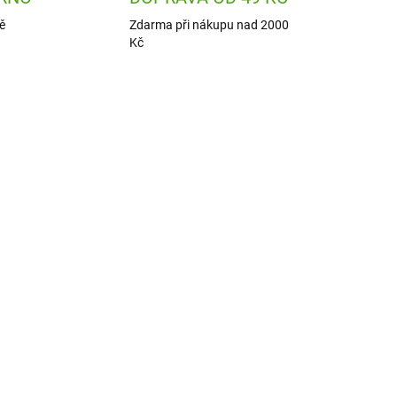
ě
Zdarma při nákupu nad 2000
Kč
1846
IT04
ADEM
SKLADEM
1 KS)
(1 KS)
ska
Alfi Inteligentní termoska
s pítkem Velvet black