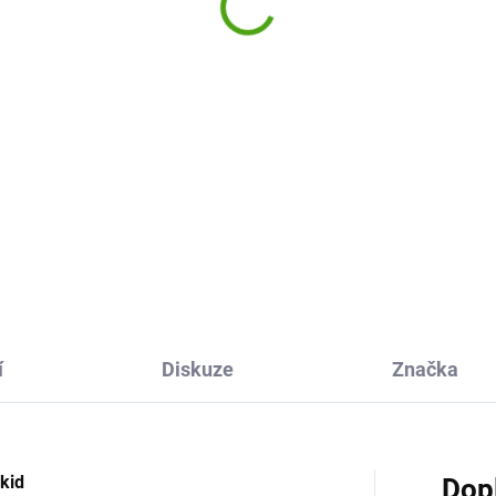
9 Kč
Dinosaurus 0,5l
869 Kč
Do košíku
Do košíku
ignová a praktická nerezová
oska pro děti i dospělé.
Inteligentní termoska s pítke
no ji otevřete jednou rukou –
Dinosaurus Alfi nabízí kvalitu 
í zmáčknout tlačítko a pít.
pohodlnost používání pro děti 
y 100% těsnění vám v batohu
dospělé, do školy i do přírody.
y nevyteče a váš...
odolná a skvělá!
í
Diskuze
Značka
ikid
Dop