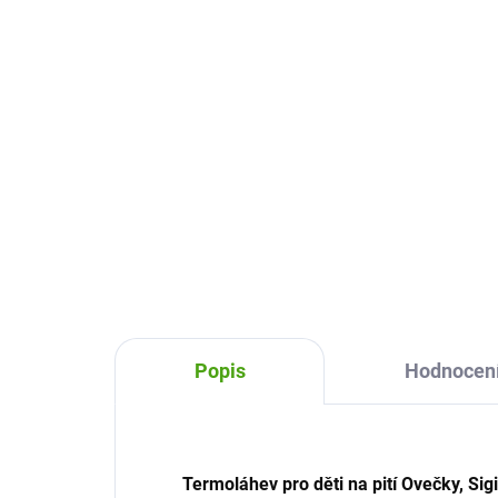
Mediterranean Red Mat
50
869 Kč
Do košíku
Des
term
Inteligentní termoska s pítkem
Snad
Endles Alfi nabízí komfort v
stač
kombinaci láhve na pití a výhod
Dík
izolačních vlastností termosky.
nikd
Nápoj drží správnou teplotu.
Popis
Hodnocen
Termoláhev pro děti na pití Ovečky, Sig