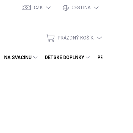
CZK
ČEŠTINA
y
Ochrana osobních údajů
Jak nakupovat
Moje objednávka
PRÁZDNÝ KOŠÍK
NÁKUPNÍ
KOŠÍK
NA SVAČINU
DĚTSKÉ DOPLŇKY
PRO DOSPĚLÉ