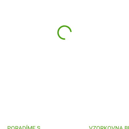
Kvalitní nerezová termoláhev 
všem předškolákům i školákům
DETAILNÍ INFORMACE
PORADÍME S
VZORKOVNA B