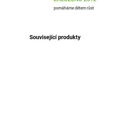
pomáháme dětem růst
Související produkty
IT02
ODESLÁNÍ DO 7 DNÍ
Alfi Inteligentní termoska
io
s pítkem Endless
Le