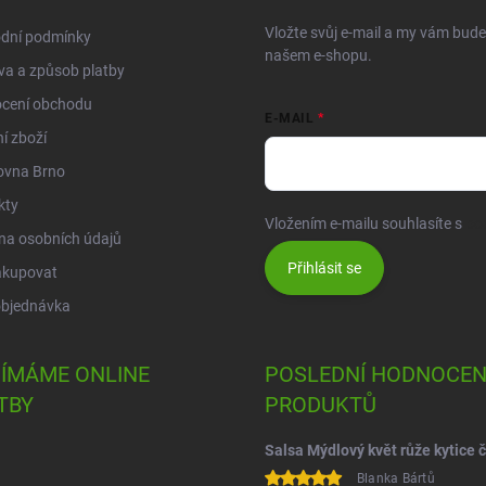
Vložte svůj e-mail a my vám bud
dní podmínky
našem e-shopu.
a a způsob platby
cení obchodu
E-MAIL
í zboží
ovna Brno
kty
Vložením e-mailu souhlasíte s
po
na osobních údajů
Přihlásit se
akupovat
objednávka
JÍMÁME ONLINE
POSLEDNÍ HODNOCEN
TBY
PRODUKTŮ
Blanka Bártů