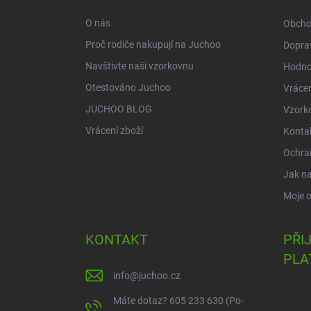
t
í
O nás
Obcho
Proč rodiče nakupují na Juchoo
Doprav
Navštivte naši vzorkovnu
Hodno
Otestováno Juchoo
Vrácen
JUCHOO BLOG
Vzork
Vrácení zboží
Konta
Ochra
Jak n
Moje 
KONTAKT
PŘI
PLA
info
@
juchoo.cz
Máte dotaz? 605 233 630 (Po-