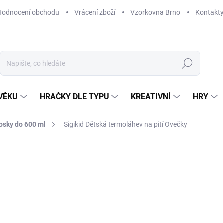
Hodnocení obchodu
Vrácení zboží
Vzorkovna Brno
Kontakt
Hledat
VĚKU
HRAČKY DLE TYPU
KREATIVNÍ
HRY
osky do 600 ml
Sigikid Dětská termoláhev na pití Ovečky
NAČKA:
SIGIKID
409 Kč
Měrná
VYPRODÁNO
cena:
MOŽNOSTI DORUČENÍ