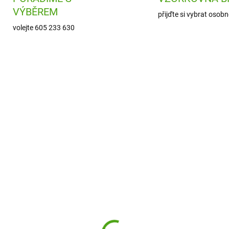
VÝBĚREM
přijďte si vybrat osobn
volejte 605 233 630
ION-TS500BLU
IT20
ODESLÁNÍ DO 7 DNÍ
SKL
(
n8 Nerezová termoska
Alfi Inteligentní termo
ak Proof Blue 500 ml
s pítkem 2018