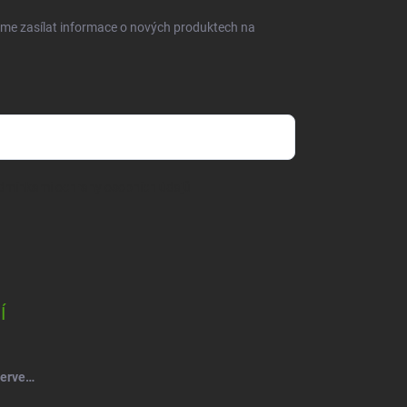
eme zasílat informace o nových produktech na
dmínkami ochrany osobních údajů
Í
Salsa Mýdlový květ růže kytice červená-vínová