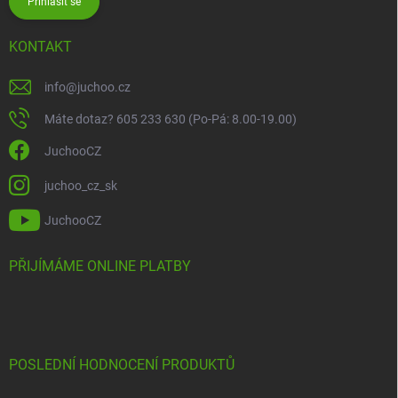
Přihlásit se
KONTAKT
info
@
juchoo.cz
Máte dotaz? 605 233 630 (Po-Pá: 8.00-19.00)
JuchooCZ
juchoo_cz_sk
JuchooCZ
PŘIJÍMÁME ONLINE PLATBY
POSLEDNÍ HODNOCENÍ PRODUKTŮ