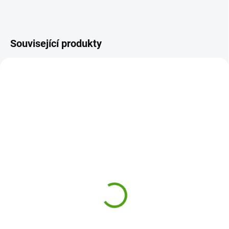
Související produkty
IT201832
IT201844
SKLADEM
SKLADEM
(1 KS)
(1 KS)
Alfi Inteligentní
Alfi Inteligentní
termoska s pítkem 2018
termoska s pítkem 2018
Crazy Jungle 0,35l
Sweet Ballerinas 0,35l
799 Kč
799 Kč
Do košíku
Do košíku