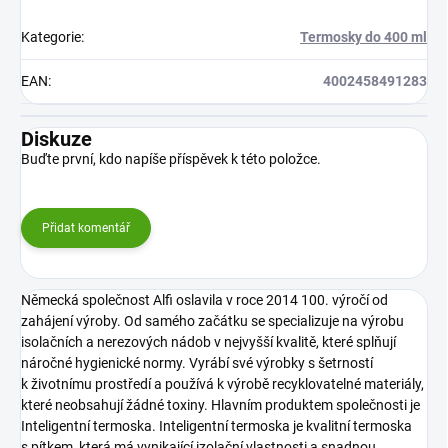
Kategorie
:
Termosky do 400 ml
EAN
:
4002458491283
Diskuze
Buďte první, kdo napíše příspěvek k této položce.
Přidat komentář
Německá společnost Alfi oslavila v roce 2014 100. výročí od
zahájení výroby. Od samého začátku se specializuje na výrobu
isolačních a nerezových nádob v nejvyšší kvalitě, které splňují
náročné hygienické normy. Vyrábí své výrobky s šetrností
k životnímu prostředí a používá k výrobě recyklovatelné materiály,
které neobsahují žádné toxiny. Hlavním produktem společnosti je
Inteligentní termoska. Inteligentní termoska je kvalitní termoska
s pítkem, která má vynikající izolační vlastnosti a snadnou