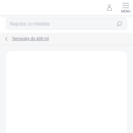
Přejít
na
obsah
Hledat
Termosky do 400 ml
Podrobnosti hodnocení
Neohodnoceno
ZNAČKA:
ALFI