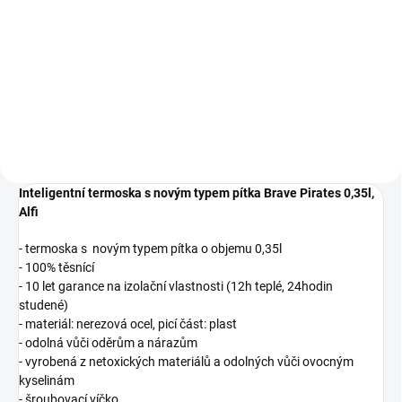
Inteligentní termoska s pítkem
Inteligentní termoska s pítkem
Crazy Jungle Alfi. Inteligentní
Sweet Ballerinas Alfi nabízí
termoska nabízí komfort v
kvalitu a pohodlnost používání
kombinaci láhve na pití a výhod
pro děti i dospělé, do školy i do
izolačních vlastností termosky.
přírody. Je odolná a skvělá!
Inteligentní termoska s novým typem pítka Brave Pirates 0,35l,
Alfi
- termoska s novým typem pítka o objemu 0,35l
- 100% těsnící
- 10 let garance na izolační vlastnosti (12h teplé, 24hodin
studené)
- materiál: nerezová ocel, picí část: plast
- odolná vůči oděrům a nárazům
- vyrobená z netoxických materiálů a odolných vůči ovocným
kyselinám
- šroubovací víčko