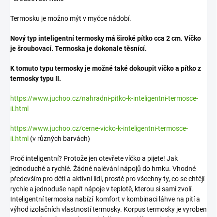
Termosku je možno mýt v myčce nádobí.
Nový typ inteligentní termosky má široké pítko cca 2 cm. Víčko
je šroubovací. Termoska je dokonale těsnící.
K tomuto typu termosky je možné také dokoupit víčko a pítko z
termosky typu II.
https://www.juchoo.cz/nahradni-pitko-k-inteligentni-termosce-
ii.html
https://www.juchoo.cz/cerne-vicko-k-inteligentni-termosce-
ii.html
(v různých barvách)
Proč inteligentní? Protože jen otevřete víčko a pijete! Jak
jednoduché a rychlé. Žádné nalévání nápojů do hrnku. Vhodné
především pro děti a aktivní lidi, prostě pro všechny ty, co se chtějí
rychle a jednoduše napít nápoje v teplotě, kterou si sami zvolí.
Inteligentní termoska nabízí komfort v kombinaci láhve na pití a
výhod izolačních vlastností termosky. Korpus termosky je vyroben