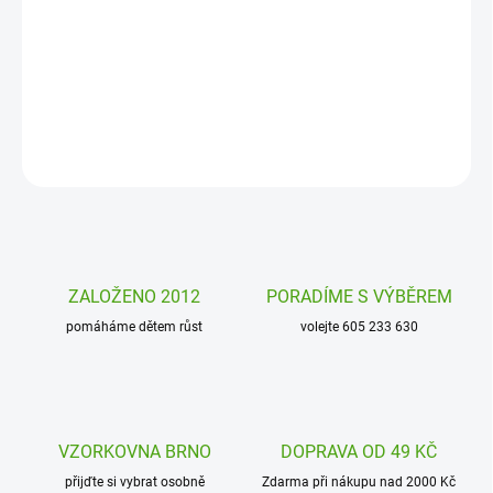
Inteligentní termoska s pítkem Brave Pirates Alfi nabízí kvalitu a
pohodlnost používání pro děti i dospělé, do školy i do přírody. Je
odolná a skvělá!
DETAILNÍ INFORMACE
ZEPTAT SE
HLÍDAT
ZALOŽENO 2012
PORADÍME S VÝBĚREM
pomáháme dětem růst
volejte 605 233 630
VZORKOVNA BRNO
DOPRAVA OD 49 KČ
přijďte si vybrat osobně
Zdarma při nákupu nad 2000 Kč