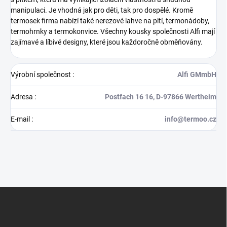
manipulaci. Je vhodná jak pro děti, tak pro dospělé. Kromě
termosek firma nabízí také nerezové lahve na pití, termonádoby,
termohrnky a termokonvice. Všechny kousky společnosti Alfi mají
zajímavé a líbivé designy, které jsou každoročně obměňovány.
Výrobní společnost
:
Alfi GMmbH
Adresa
:
Postfach 16 16, D-97866 Wertheim
E-mail
:
info@termoo.cz
Z
á
p
a