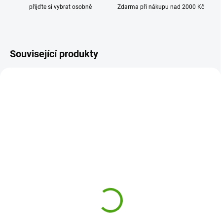
přijďte si vybrat osobně
Zdarma při nákupu nad 2000 Kč
Související produkty
20-CH323
HW705-2
SKLADEM
SKLADEM
(1 KS)
(1 KS)
Noxxiez Hřejivá televizní
Noxxiez Hřejivý rukávník
mikinová deka s kapucí
- Ovečka
pro děti 7-12 let - Tučňák
499 Kč
799 Kč
Do košíku