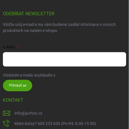
ODEBÍRAT NEWSLETTER
Vložte svůj e-mail a my vám budeme zasílat informace o nových
produktech na našem e-shopu.
E-MAIL
Vložením e-mailu souhlasíte s
podmínkami ochrany osobních údajů
Přihlásit se
KONTAKT
info
@
juchoo.cz
Máte dotaz? 605 233 630 (Po-Pá: 8.00-19.00)