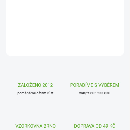
DORUČENÍ
Jen tak se zachumlat. A pořádně. I kapuci na hlavu. Ať je
teploučko. A je ze mě koala, koukejte! Teploučká mikina od
Noxxiez dokáže hotová kouzla.
DETAILNÍ INFORMACE
ZEPTAT SE
HLÍDAT
ZALOŽENO 2012
PORADÍME S VÝBĚREM
pomáháme dětem růst
volejte 605 233 630
VZORKOVNA BRNO
DOPRAVA OD 49 KČ