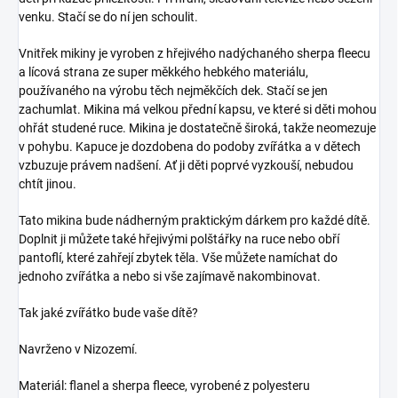
venku. Stačí se do ní jen schoulit.
Vnitřek mikiny je vyroben z hřejivého nadýchaného sherpa fleecu
a lícová strana ze super měkkého hebkého materiálu,
používaného na výrobu těch nejměkčích dek. Stačí se jen
zachumlat. Mikina má velkou přední kapsu, ve které si děti mohou
ohřát studené ruce. Mikina je dostatečně široká, takže neomezuje
v pohybu. Kapuce je dozdobena do podoby zvířátka a v dětech
vzbuzuje právem nadšení. Ať ji děti poprvé vyzkouší, nebudou
chtít jinou.
Tato mikina bude nádherným praktickým dárkem pro každé dítě.
Doplnit ji můžete také hřejivými polštářky na ruce nebo obří
pantoflí, které zahřejí zbytek těla. Vše můžete namíchat do
jednoho zvířátka a nebo si vše zajímavě nakombinovat.
Tak jaké zvířátko bude vaše dítě?
Navrženo v Nizozemí.
Materiál: flanel a sherpa fleece, vyrobené z polyesteru