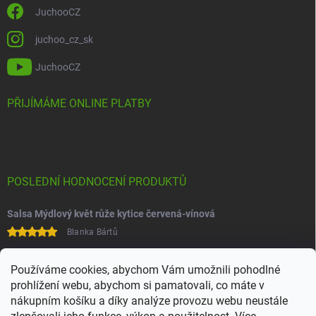
JuchooCZ
juchoo_cz_sk
JuchooCZ
PŘIJÍMÁME ONLINE PLATBY
POSLEDNÍ HODNOCENÍ PRODUKTŮ
Salsa Mýdlový květ růže kytice červená-vínová
Blanka Bártů
Paní na telefonu velice ochotná
Používáme cookies, abychom Vám umožnili pohodlné
prohlížení webu, abychom si pamatovali, co máte v
nákupním košíku a díky analýze provozu webu neustále