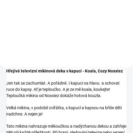
Do košíku
Je to hračka? Nebo rukávník? Je
to plyšová ovečka. A kouzelná!
Jen tak se zachumlat. A pořádně.
Zahřeje vám ruce a pomazlí vás.
I kapuci na hlavu. Ať je teploučko.
Nevěříte? Noxxiez je speciální, je
A je ze mě tučňák, koukejte!
to víc než hračka!
Teploučká mikina od Noxxiez
dokáže hotová kouzla.
Hřejivá televizní mikinová deka s kapucí - Koala, Cozy Noxxiez
Jen tak se zachumlat. A pořádně. I kapuci na hlavu. a schovat
ruce do kapsy. Ať je teploučko. A je ze mě koala, koukejte!
Teploučká mikina od Noxxiez dokáže hotová kouzla.
Velká mikina, v podobě zvířátka, s kapucí a kapsou na břiše děti
nadchne. A nejen je!
Tato mikina nahrazuje měkoučkou a nadýchanou dekou a zahřeje
děti při každé příležitosti. Při hraní, sledování televize nebo sezení