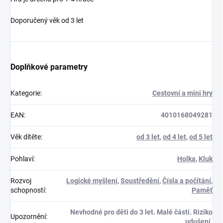
Doporučený věk od 3 let
Doplňkové parametry
Kategorie
:
Cestovní a mini hry
EAN
:
4010168049281
Věk dítěte
:
od 3 let
,
od 4 let
,
od 5 let
Pohlaví
:
Holka
,
Kluk
Rozvoj
Logické myšlení
,
Soustředění
,
Čísla a počítání
,
schopností
:
Paměť
Nevhodné pro děti do 3 let. Malé části. Riziko
Upozornění
:
udušení.