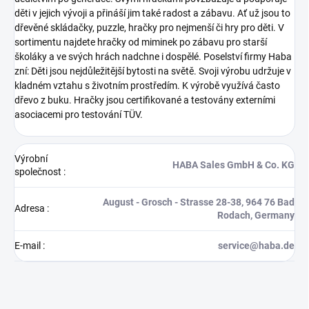
děti v jejich vývoji a přináší jim také radost a zábavu. Ať už jsou to
dřevěné skládačky, puzzle, hračky pro nejmenší či hry pro děti.
V
sortimentu najdete hračky od miminek po zábavu pro starší
školáky a ve svých hrách nadchne i dospělé. Poselství firmy Haba
zní: Děti jsou nejdůležitější bytosti na světě.
Svoji výrobu udržuje v
kladném vztahu s životním prostředím. K výrobě využívá často
dřevo z buku. Hračky jsou certifikované a testovány externími
asociacemi pro testování TÜV.
Výrobní
HABA Sales GmbH & Co. KG
společnost
:
August - Grosch - Strasse 28-38, 964 76 Bad
Adresa
:
Rodach, Germany
E-mail
:
service@haba.de