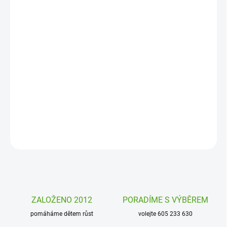
DORUČENÍ
−
+
Přidat do košíku
Mini hra Zahlendino od firmy Haba je zábavná a naučná hra pro
nejmenší děti, která jim pomůže s prvním počítáním i trénováním
paměti. Během hry jim dělá společnost roztomilý dřevěný
dinosaurus.
DETAILNÍ INFORMACE
ZEPTAT SE
HLÍDAT
ZALOŽENO 2012
PORADÍME S VÝBĚREM
pomáháme dětem růst
volejte 605 233 630