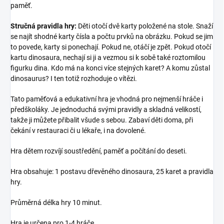
paměť.
Stručná pravidla hry:
Děti otočí dvě karty položené na stole. Snaží
se najít shodné karty čísla a počtu prvků na obrázku. Pokud se jim
to povede, karty si ponechají. Pokud ne, otáčí je zpět. Pokud otočí
kartu dinosaura, nechají si ji a vezmou si k sobě také roztomilou
figurku dina. Kdo má na konci více stejných karet? A komu zůstal
dinosaurus? I ten totiž rozhoduje o vítězi.
Tato paměťová a edukativní hra je vhodná pro nejmenší hráče i
předškoláky. Je jednoduchá svými pravidly a skladná velikostí,
takže ji můžete přibalit všude s sebou. Zabaví děti doma, při
čekání v restauraci či u lékaře, i na dovolené.
Hra dětem rozvíjí soustředění, paměť a počítání do deseti.
Hra obsahuje: 1 postavu dřevěného dinosaura, 25 karet a pravidla
hry.
Průměrná délka hry 10 minut.
Hra je určena pro 1-4 hráče