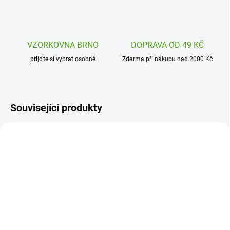
VZORKOVNA BRNO
DOPRAVA OD 49 KČ
přijďte si vybrat osobně
Zdarma při nákupu nad 2000 Kč
Související produkty
H1306048
H1005979001
SKLADEM
SKLADEM
(1 KS)
(1 KS)