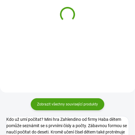
Haba Magnetická hra
Haba Mini hra Prima
Žebříky v džungli
Balerína
399 Kč
219 Kč
Do košíku
Do košíku
Magnetická hra Žebříky v džungli
Mini hra Prima Balerína Haba
Haba je zábavná hra pro děti,
zabaví holky i kluky. Otáčejte
kterou si užijí i na cestách.
karty horní a dolní poloviny těla a
Zatočte vrtulkou a proběhněte
předvádějte baletní prvky, které
džunglí. Ale pozor na žebříky!
vidíte. Ale pozor, nepředvádějte
pouze svůj...
Zobrazit všechny související produkty
Kdo už umí počítat? Mini hra Zahlendino od firmy Haba dětem
pomůže seznámit se s prvními čísly a počty. Zábavnou formou se
naučí počítat do deseti. Kromě učení čísel dětem také protrénuje