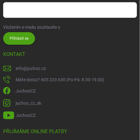
Vložením e-mailu souhlasíte s
podmínkami ochrany osobních údajů
Přihlásit se
KONTAKT
info
@
juchoo.cz
Máte dotaz? 605 233 630 (Po-Pá: 8.00-19.00)
JuchooCZ
juchoo_cz_sk
JuchooCZ
PŘIJÍMÁME ONLINE PLATBY