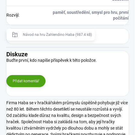
paměť, soustředění, smysl pro hru, první
Rozvíjí
:
počítání
Návod na hru Zahlendino Haba (987.4 kB)
Diskuze
Buďte první, kdo napíše příspěvek k této položce.
Přidat komentář
Firma Haba se v hračkářském průmyslu úspěšně pohybuje již více
než 80 let. Během těchto desetiletí se neustále rozrůstá a vyvíjí.
Od začátku klade důraz na kvalitu, design a bezpečnost svých
hraček.
Společnost Haba si zakládá na tom, aby její hračky
kvalitou i ztvárněním vydržely po dlouhou dobu a mohly se stát
dědictvím po generace.
Svými hračkami povzbuzuje a podporuje