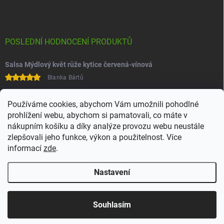
POSLEDNÍ HODNOCENÍ PRODUKTŮ
Salsa Mýdlový květ růže kytice červená-vínová
Blanka Bártů
Paní na telefonu velice ochotná
Používáme cookies, abychom Vám umožnili pohodlné
prohlížení webu, abychom si pamatovali, co máte v
nákupním košíku a díky analýze provozu webu neustále
zlepšovali jeho funkce, výkon a použitelnost. Více
informací
zde
.
Nastavení
Copyright 2026
Juchoo
. Všechna práva vyhrazena.
Upravit nastavení
cookies
Souhlasím
Vytvořil Shoptet