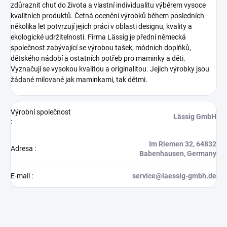
zdůraznit chuť do života a vlastní individualitu výběrem vysoce
kvalitních produktů. Četná ocenění výrobků během posledních
několika let potvrzují jejich práci v oblasti designu, kvality a
ekologické udržitelnosti.
Firma Lässig je přední německá
společnost zabývající se výrobou tašek, módních doplňků,
dětského nádobí a ostatních potřeb pro maminky a děti.
Vyznačují se vysokou kvalitou a originalitou. Jejich výrobky jsou
žádané milované jak maminkami, tak dětmi.
Výrobní společnost
Lässig GmbH
:
Im Riemen 32, 64832
Adresa
:
Babenhausen, Germany
E-mail
:
service@laessig-gmbh.de