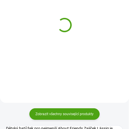
(1 KS)
(1 KS)
Lässig Svačinový set -
Lässig Svačinový set -
krabička a láhev About
krabička a láhev About
Friends Fox
Friends Chinchilla
539 Kč
539 Kč
Do košíku
Do košíku
Svačinový set About Friends Fox
Svačinový set About Friends
Lässig je krabička na svačinu s
Chinchilla Lässig je krabička na
přepážkou a láhev na pití, které
svačinu s přepážkou a láhev na
děti využijí na jídlo do školy i na
pití, které děti využijí na jídlo do
výlet. Baleno v dárkovém balení.
školy i na výlet. Baleno v
dárkovém balení.
Zobrazit všechny související produkty
Dětský batůžek pro nejmenší About Friends Zajíček Lässig je