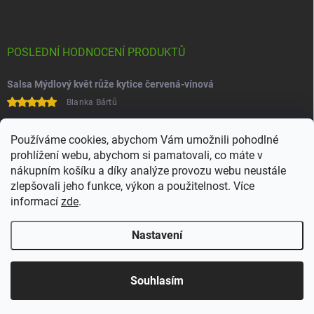
POSLEDNÍ HODNOCENÍ PRODUKTŮ
Salsa Mýdlový květ růže kytice červená-vínová
Blanka Bártů
Paní na telefonu velice ochotná
Používáme cookies, abychom Vám umožnili pohodlné
prohlížení webu, abychom si pamatovali, co máte v
nákupním košíku a díky analýze provozu webu neustále
zlepšovali jeho funkce, výkon a použitelnost. Více
informací
zde
.
Nastavení
Copyright 2026
Juchoo
. Všechna práva vyhrazena.
Upravit nastavení
cookies
Souhlasím
Vytvořil Shoptet