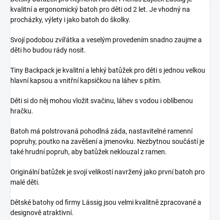
kvalitní a ergonomický batoh pro děti od 2 let. Je vhodný na
procházky, výlety i jako batoh do školky.
Svojí podobou zvířátka a veselým provedením snadno zaujme a
děti ho budou rády nosit.
Tiny Backpack je kvalitní a lehký batůžek pro děti s jednou velkou
hlavní kapsou a vnitřní kapsičkou na láhev s pitím.
Děti si do něj mohou vložit svačinu, láhev s vodou i oblíbenou
hračku.
Batoh má polstrovaná pohodlná záda, nastavitelné ramenní
popruhy, poutko na zavěšení a jmenovku. Nezbytnou součástí je
také hrudní popruh, aby batůžek neklouzal z ramen.
Originální batůžek je svojí velikostí navržený jako první batoh pro
malé děti.
Dětské batohy od firmy Lässig jsou velmi kvalitně zpracované a
designově atraktivní.