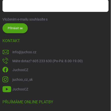
Vložením e-mailu souhlasíte s
podmínkami ochrany osobních údajů
Přihlásit se
KONTAKT
info
@
juchoo.cz
Máte dotaz? 605 233 630 (Po-Pá: 8.00-19.00)
JuchooCZ
juchoo_cz_sk
JuchooCZ
PŘIJÍMÁME ONLINE PLATBY