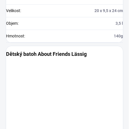
Velikost
:
20 x 9,5 x 24 cm
Objem
:
3,5 l
Hmotnost
:
140g
Dětský batoh About Friends Lässig