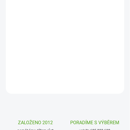
MOŽNOSTI
DORUČENÍ
−
+
Přidat do košíku
Dětský batoh About Friends Zajíček od značky Lässig bude
ideálním parťákem na výlety pro děti od 2 let. Je lehký, kvalitně
zpracovaný a vejde se do něj svačina i oblíbená hračka. Díky
zvířecímu motivu a provedení si ho děti snadno oblíbí.
DETAILNÍ INFORMACE
ZEPTAT SE
HLÍDAT
ZALOŽENO 2012
PORADÍME S VÝBĚREM