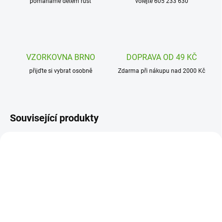
pomáháme dětem růst
volejte 605 233 630
VZORKOVNA BRNO
DOPRAVA OD 49 KČ
přijďte si vybrat osobně
Zdarma při nákupu nad 2000 Kč
Související produkty
7331-004
7331-001
SKLADEM
SKLADEM