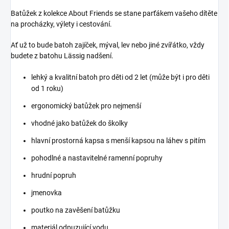
Batůžek z kolekce About Friends se stane parťákem vašeho dítěte
na procházky, výlety i cestování.
Ať už to bude batoh zajíček, mýval, lev nebo jiné zvířátko, vždy
budete z batohu Lässig nadšení.
lehký a kvalitní batoh pro děti od 2 let (může být i pro děti
od 1 roku)
ergonomický batůžek pro nejmenší
vhodné jako batůžek do školky
hlavní prostorná kapsa s menší kapsou na láhev s pitím
pohodlné a nastavitelné ramenní popruhy
hrudní popruh
jmenovka
poutko na zavěšení batůžku
materiál odpuzující vodu