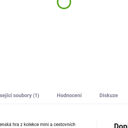
9 Kč
249 Kč
Do košíku
Do košíku
 hra Malý lišák veterinář od
Pomozte drakům nasbírat co
 je veselá hra s kostkami pro
nejvíce barevných kamenů z
, ve které se hráči starají o
ledových kroužků. Cestovní h
ocná lesní zvířátka. Pomozte
Dračí dech od firmy Haba zab
ovi, netopýrovi nebo králíčkovi
všechny děti od 5 let. A můžete
aňte...
přibalit všude s sebou.
sející soubory (1)
Hodnocení
Diskuze
čenská hra z kolekce mini a cestovních
Dop