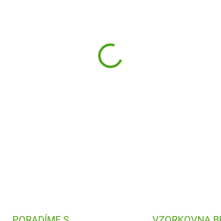
−
+
Mini hra Logický labyrint od
přemýšlení a správné rozhodov
sebrat jeho poklad.
DETAILNÍ INFORMACE
PORADÍME S
VZORKOVNA B