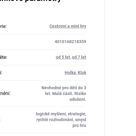
rie
:
Cestovní a mini hry
4010168218359
ěte
:
od 5 let
,
od 7 let
í
:
Holka
,
Kluk
Nevhodné pro děti do 3
nění
:
let. Malé části. Riziko
udušení.
logické myšlení, strategie,
:
rychlé rozhodování, smysl
pro hru