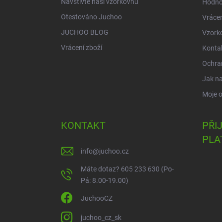
Navštivte naši vzorkovnu
Hodno
Otestováno Juchoo
Vrácen
JUCHOO BLOG
Vzork
Vrácení zboží
Konta
Ochra
Jak n
Moje 
KONTAKT
PŘI
PLA
info
@
juchoo.cz
Máte dotaz? 605 233 630 (Po-
Pá: 8.00-19.00)
JuchooCZ
juchoo_cz_sk