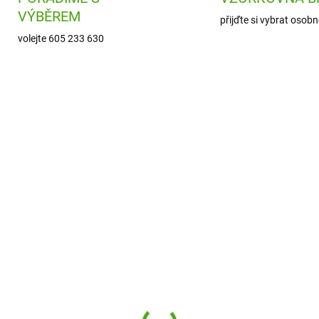
VÝBĚREM
přijďte si vybrat osobn
volejte 605 233 630
H1302797001
H130
ODESLÁNÍ DO 7 DNÍ
SKL
(
a Mini hra Malý lišák
Haba Cestovní hra Dra
ěrolékař
dech v kovové krabičc