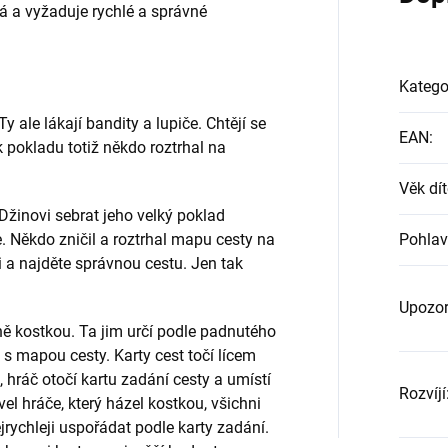
žná a vyžaduje rychlé a správné
Katego
y ale lákají bandity a lupiče. Chtějí se
EAN
:
 pokladu totiž někdo roztrhal na
Věk dít
í Džinovi sebrat jeho velký poklad
e. Někdo zničil a roztrhal mapu cesty na
Pohlav
ji a najděte správnou cestu. Jen tak
Upozor
ně kostkou. Ta jim určí podle padnutého
ek s mapou cesty. Karty cest točí lícem
, hráč otočí kartu zadání cesty a umístí
Rozvíjí
ovel hráče, který házel kostkou, všichni
ejrychleji uspořádat podle karty zadání.