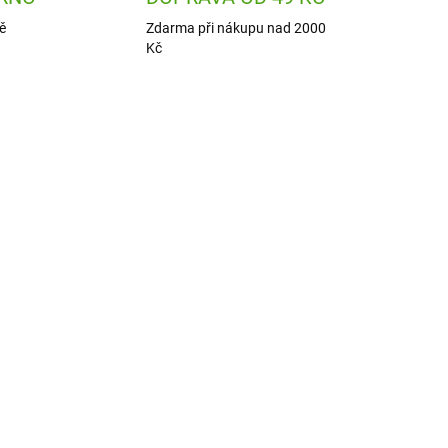
ě
Zdarma při nákupu nad 2000
Kč
5902
H2011631002
ADEM
SKLADEM
1 KS)
(1 KS)
čí
Haba Karetní hra
e
Kvarteto Magický