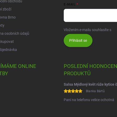
cení obchodu
E-MAIL
í zboží
ovna Brno
kty
Vložením e-mailu souhlasíte s
po
na osobních údajů
Přihlásit se
akupovat
objednávka
JÍMÁME ONLINE
POSLEDNÍ HODNOCEN
TBY
PRODUKTŮ
Blanka Bártů
Paní na telefonu velice ochotná