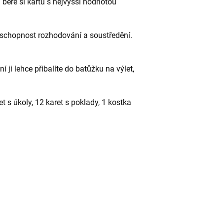
a bere si kartu s nejvyšší hodnotou
, schopnost rozhodování a soustředění.
ji lehce přibalíte do batůžku na výlet,
t s úkoly, 12 karet s poklady, 1 kostka