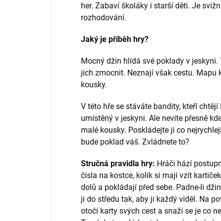
her. Zabaví školáky i starší děti. Je svi
rozhodování.
Jaký je příběh hry?
Mocný džin hlídá své poklady v jeskyni. T
jich zmocnit. Neznají však cestu. Mapu k
kousky.
V této hře se stáváte bandity, kteří chtěj
umístěný v jeskyni. Ale nevíte přesně kd
malé kousky. Poskládejte ji co nejrychle
bude poklad váš. Zvládnete to?
Stručná pravidla hry:
Hráči hází postup
čísla na kostce, kolik si mají vzít kartič
dolů a pokládají před sebe. Padne-li džin
ji do středu tak, aby ji každý viděl. Na p
otočí karty svých cest a snaží se je co n