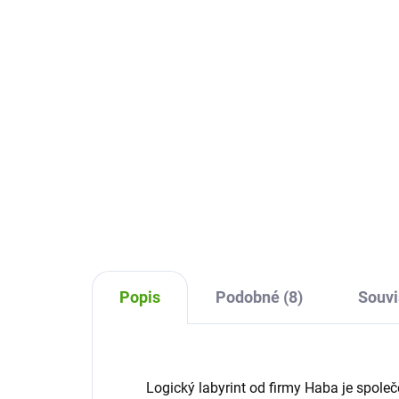
305 Kč
21
Do košíku
Magnetická hra Vesmírný závod
Mini
Pettitcolage je zábavná hra pro
Haba
děti. Na principu hry žebříky a
děti
hadi se snažte dostat co
nem
nejrychleji svoji raketu vesmírem.
ježk
a st
Popis
Podobné (8)
Souvi
Logický labyrint od firmy Haba je spole