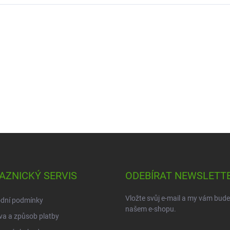
AZNICKÝ SERVIS
ODEBÍRAT NEWSLETT
Vložte svůj e-mail a my vám bud
dní podmínky
našem e-shopu.
a a způsob platby