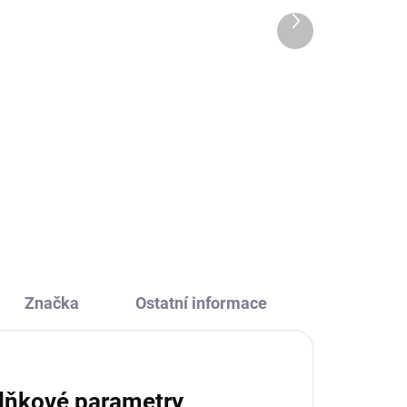
jednorožec
Další
produkt
259 Kč
Do košíku
Karetní hra Kvarteto od firny
ra
Haba je zábava pro všechny děti.
aví
Nasbírejte čtyři stejné karty a
 ji
získejte třpytivý krystal. Kdo jich
získá nejvíc?
Značka
Ostatní informace
lňkové parametry