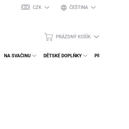
CZK
ČEŠTINA
y
Ochrana osobních údajů
Jak nakupovat
Moje objednávka
PRÁZDNÝ KOŠÍK
NÁKUPNÍ
KOŠÍK
NA SVAČINU
DĚTSKÉ DOPLŇKY
PRO DOSPĚLÉ
2026
MOŽNOSTI DORUČENÍ