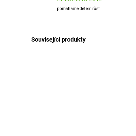
pomáháme dětem růst
Související produkty
PTC641
ODESLÁNÍ DO 7 DNÍ
Petitcollage Magnetická
Hab
hra Vesmírný závod
zv