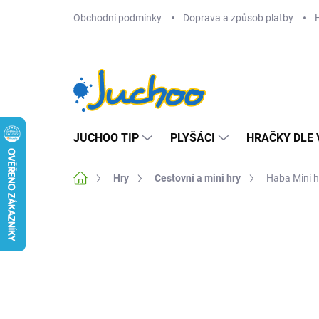
Přejít
Obchodní podmínky
Doprava a způsob platby
na
obsah
JUCHOO TIP
PLYŠÁCI
HRAČKY DLE 
Domů
Hry
Cestovní a mini hry
Haba Mini h
Neohodnoceno
Podrobnosti hodnocení
Z