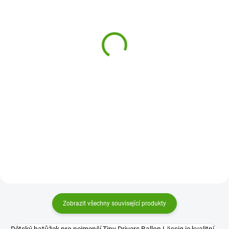
(1 KS)
(1 KS)
Lässig Svačinový set
Lässig Dětský batoh
Lunch set Tiny Drivers
About Friends Mýval
balloon
569 Kč
539 Kč
Do košíku
Do košíku
Dětský batoh About Friends
Mýval od značky Lässig bude
Svačinový set Lässig Lunch set
ideálním parťákem na výlety pro
Tiny Drivers balloon je krabička
děti od 2 let. Je lehký, kvalitně
na svačinu s přepážkou a láhev
zpracovaný a vejde se do něj
na pití, které děti využijí na jídlo
svačina i oblíbená hračka....
do školy i na výlet. Baleno v
dárkovém balení.
Zobrazit všechny související produkty
Dětský batůžek pro nejmenší Tiny Drivers Ballon Lässig je kvalitní