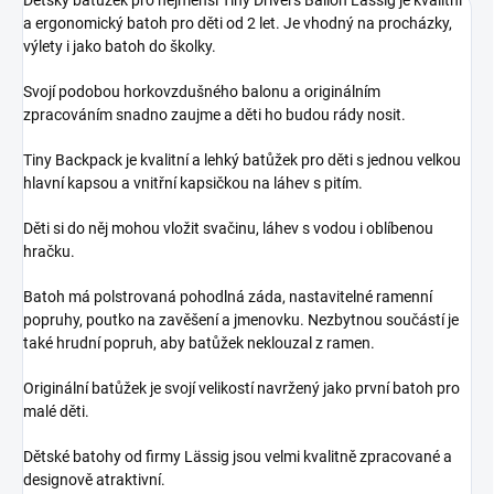
a ergonomický batoh pro děti od 2 let. Je vhodný na procházky,
výlety i jako batoh do školky.
Svojí podobou horkovzdušného balonu a originálním
zpracováním snadno zaujme a děti ho budou rády nosit.
Tiny Backpack je kvalitní a lehký batůžek pro děti s jednou velkou
hlavní kapsou a vnitřní kapsičkou na láhev s pitím.
Děti si do něj mohou vložit svačinu, láhev s vodou i oblíbenou
hračku.
Batoh má polstrovaná pohodlná záda, nastavitelné ramenní
popruhy, poutko na zavěšení a jmenovku. Nezbytnou součástí je
také hrudní popruh, aby batůžek neklouzal z ramen.
Originální batůžek je svojí velikostí navržený jako první batoh pro
malé děti.
Dětské batohy od firmy Lässig jsou velmi kvalitně zpracované a
designově atraktivní.