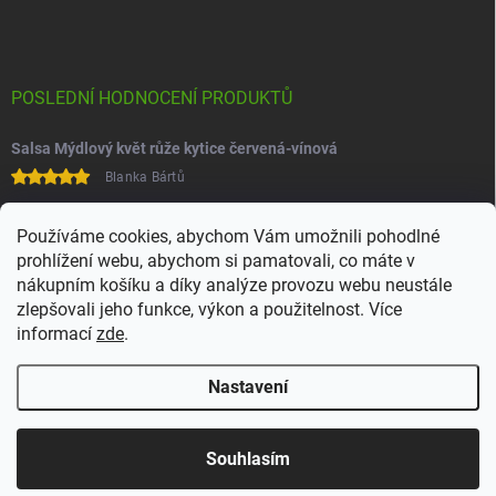
POSLEDNÍ HODNOCENÍ PRODUKTŮ
Salsa Mýdlový květ růže kytice červená-vínová
Blanka Bártů
Paní na telefonu velice ochotná
Používáme cookies, abychom Vám umožnili pohodlné
prohlížení webu, abychom si pamatovali, co máte v
nákupním košíku a díky analýze provozu webu neustále
zlepšovali jeho funkce, výkon a použitelnost. Více
informací
zde
.
Nastavení
Copyright 2026
Juchoo
. Všechna práva vyhrazena.
Upravit nastavení
cookies
Souhlasím
Vytvořil Shoptet