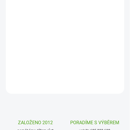
MOŽNOSTI
DORUČENÍ
−
+
Přidat do košíku
Dětský batoh Tiny Drivers Ballon od značky Lässig bude ideálním
parťákem na výlety pro děti od 2 let. Je lehký, kvalitně zpracovaný
a vejde se do něj svačina i oblíbená hračka. Díky veselému motivu
a originálnímu provedení si ho děti snadno oblíbí.
DETAILNÍ INFORMACE
ZEPTAT SE
HLÍDAT
ZALOŽENO 2012
PORADÍME S VÝBĚREM