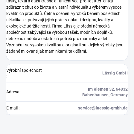
tašky, textil a další krásné a funkční věci pro lidi, kteří chtějí
zdůraznit chuť do života a vlastní individualitu výběrem vysoce
kvalitních produktů. Četná ocenění výrobků během posledních
několika let potvrzují jejich práci v oblasti designu, kvality a
ekologické udržitelnosti.
Firma Lässig je přední německá
společnost zabývající se výrobou tašek, módních doplňků,
dětského nádobí a ostatních potřeb pro maminky a děti.
Vyznačují se vysokou kvalitou a originalitou. Jejich výrobky jsou
žádané milované jak maminkami, tak dětmi.
Výrobní společnost
Lässig GmbH
:
Im Riemen 32, 64832
Adresa
:
Babenhausen, Germany
E-mail
:
service@laessig-gmbh.de