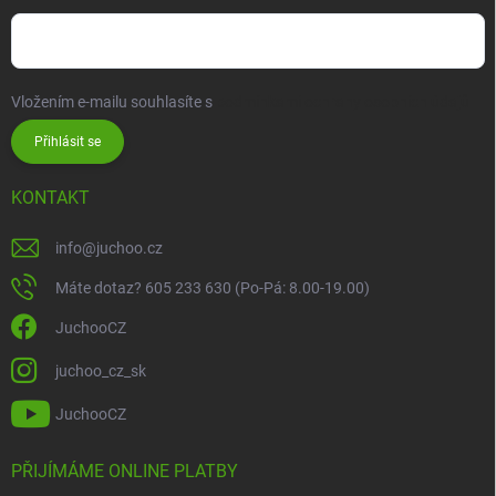
Vložením e-mailu souhlasíte s
podmínkami ochrany osobních údajů
Přihlásit se
KONTAKT
info
@
juchoo.cz
Máte dotaz? 605 233 630 (Po-Pá: 8.00-19.00)
JuchooCZ
juchoo_cz_sk
JuchooCZ
PŘIJÍMÁME ONLINE PLATBY