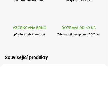
pomáháme dětem růst
volejte 605 233 630
VZORKOVNA BRNO
DOPRAVA OD 49 KČ
přijďte si vybrat osobně
Zdarma při nákupu nad 2000 Kč
Související produkty
7331-011
7157T-02
SKLADEM
SKLADEM