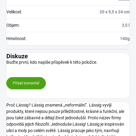
Velikost
:
20 x 9,5 x 24 cm
Objem
:
3,5 l
Hmotnost
:
140g
Diskuze
Buďte první, kdo napíše příspěvek k této položce.
Přidat komentář
Proč Lässig? Lässig znamená „neformální“. Lässig vyvíjí
produkty, které nejsou pouze příležitostné, krásné a funkční, ale
jsou také zábavné a dělají život jednodušší. Proto název firmy
odpovídá jejich filozofii: Jednoduše Lässig!
Lässig je inspirován
ulicí a moly po celém světě. Lässig pracuje jako tým, navrhují