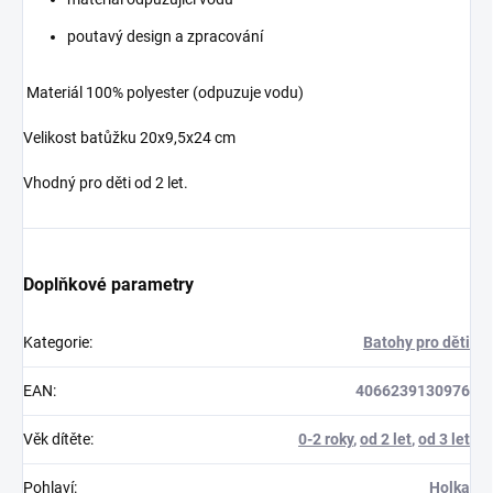
poutavý design a zpracování
Materiál 100% polyester (odpuzuje vodu)
Velikost batůžku 20x9,5x24 cm
Vhodný pro děti od 2 let.
Doplňkové parametry
Kategorie
:
Batohy pro děti
EAN
:
4066239130976
Věk dítěte
:
0-2 roky
,
od 2 let
,
od 3 let
Pohlaví
:
Holka