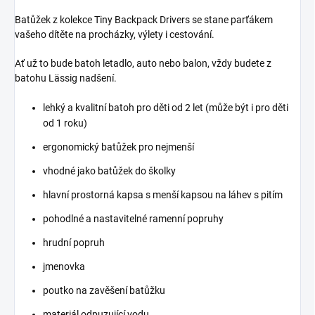
Batůžek z kolekce Tiny Backpack Drivers se stane parťákem
vašeho dítěte na procházky, výlety i cestování.
Ať už to bude batoh letadlo, auto nebo balon, vždy budete z
batohu Lässig nadšení.
lehký a kvalitní batoh pro děti od 2 let (může být i pro děti
od 1 roku)
ergonomický batůžek pro nejmenší
vhodné jako batůžek do školky
hlavní prostorná kapsa s menší kapsou na láhev s pitím
pohodlné a nastavitelné ramenní popruhy
hrudní popruh
jmenovka
poutko na zavěšení batůžku
materiál odpuzující vodu