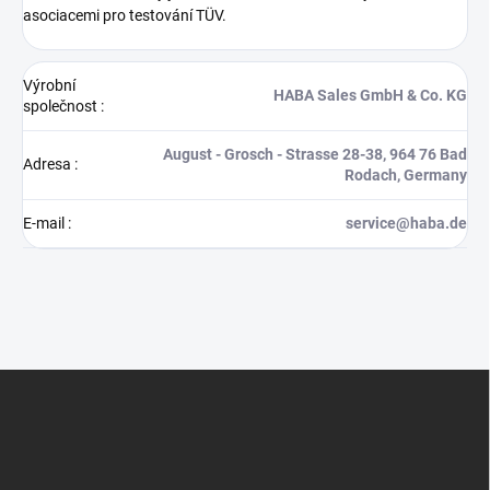
asociacemi pro testování TÜV.
Výrobní
HABA Sales GmbH & Co. KG
společnost
:
August - Grosch - Strasse 28-38, 964 76 Bad
Adresa
:
Rodach, Germany
E-mail
:
service@haba.de
Z
á
p
a
t