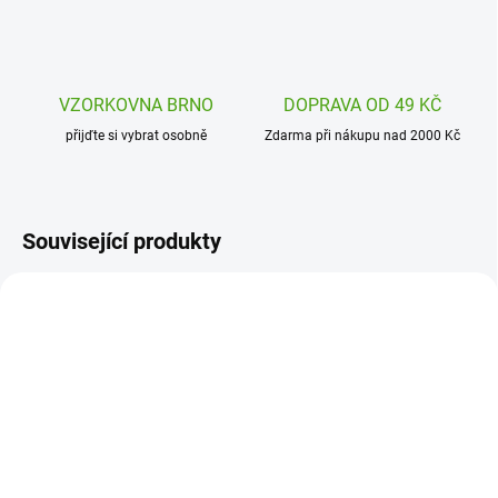
VZORKOVNA BRNO
DOPRAVA OD 49 KČ
přijďte si vybrat osobně
Zdarma při nákupu nad 2000 Kč
Související produkty
DJ05091
DJ09961
SKLADEM
SKLADEM
(2 KS)
(1 KS)