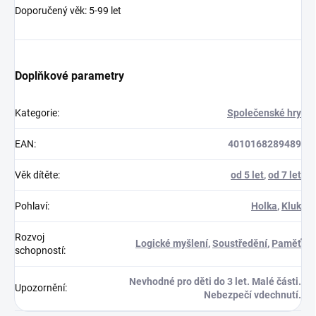
Doporučený věk: 5-99 let
Doplňkové parametry
Kategorie
:
Společenské hry
EAN
:
4010168289489
Věk dítěte
:
od 5 let
,
od 7 let
Pohlaví
:
Holka
,
Kluk
Rozvoj
Logické myšlení
,
Soustředění
,
Paměť
schopností
:
Nevhodné pro děti do 3 let. Malé části.
Upozornění
:
Nebezpečí vdechnutí.