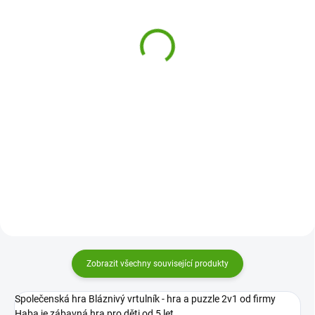
Djeco Karetní hra
Djeco Cartum Magus -
Příšerky
Kouzelnické karty s 20
triky
360 Kč
440 Kč
Do košíku
Do košíku
Karetní hra Příšerky od firmy
Djeco protrénuje vaši paměť i
Objevte svět kouzel a magie. S
postřeh. Co mají všechny příšerky
Cartum Magus od Djeco si děti
společné? Kdo to jako první určí a
vyzkouší 20 karetních triků díky
pozná a vyhraje?
speciálním kartám. Sada je
provede kouzelnickým uměním a
zlepší jejich logiku a...
Zobrazit všechny související produkty
Společenská hra Bláznivý vrtulník - hra a puzzle 2v1 od firmy
Haba je zábavná hra pro děti od 5 let.