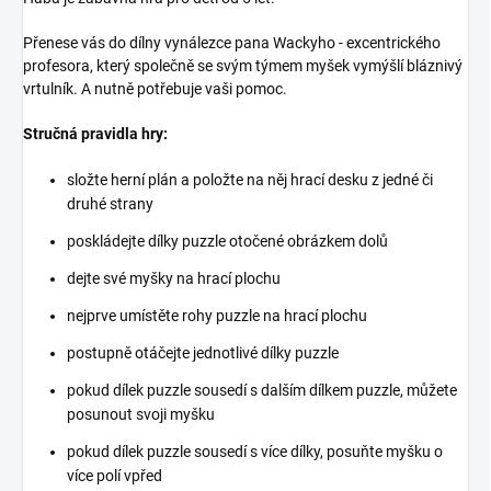
Přenese vás do dílny vynálezce pana Wackyho - excentrického
profesora, který společně se svým týmem myšek vymýšlí bláznivý
vrtulník. A nutně potřebuje vaši pomoc.
Stručná pravidla hry:
složte herní plán a položte na něj hrací desku z jedné či
druhé strany
poskládejte dílky puzzle otočené obrázkem dolů
dejte své myšky na hrací plochu
nejprve umístěte rohy puzzle na hrací plochu
postupně otáčejte jednotlivé dílky puzzle
pokud dílek puzzle sousedí s dalším dílkem puzzle, můžete
posunout svoji myšku
pokud dílek puzzle sousedí s více dílky, posuňte myšku o
více polí vpřed