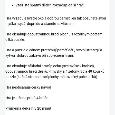
vzali jste špatný dílek? Pokračuje další hráč.
Hra vyžaduje bystré oko a dobrou paměť, jen tak posunete svou
myšku nejdál dopředu a stanete se vítězem.
Hra obsahuje oboustrannou hrací plochu s rozdílným počtem
dílků puzzle.
Hra a puzzle v jednom protrénují paměť dětí, rozvoj strategií a
vytvoří dobrou zábavu při společném hraní.
Hra obsahuje základní hrací plochu (sestaví se v krabici),
oboustrannou hrací desku, 4 myšky a 4 žetony, 36 a 49 kousků
puzzle (každá strana hrací plochy má rozdílný počet dílků)
Hra neobsahuje český návod
Hra je určena pro 2-4 hráče
Průměrná délka hry 20 minut