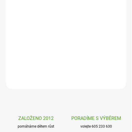
MOŽNOSTI
DORUČENÍ
−
+
Přidat do košíku
Společenská hra Bláznivý vrtulník je hra pro děti a zároveň puzzle.
Zavede vás do dílny excentrického profesora a stanete se součástí
vynalézání bláznivého vrtulníku. Hra protrénuje logiku i strategii.
DETAILNÍ INFORMACE
ZEPTAT SE
HLÍDAT
ZALOŽENO 2012
PORADÍME S VÝBĚREM
pomáháme dětem růst
volejte 605 233 630