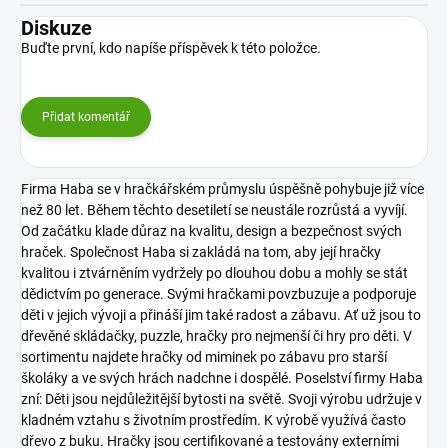
Diskuze
Buďte první, kdo napíše příspěvek k této položce.
Přidat komentář
Firma Haba se v hračkářském průmyslu úspěšně pohybuje již více
než 80 let. Během těchto desetiletí se neustále rozrůstá a vyvíjí.
Od začátku klade důraz na kvalitu, design a bezpečnost svých
hraček.
Společnost Haba si zakládá na tom, aby její hračky
kvalitou i ztvárněním vydržely po dlouhou dobu a mohly se stát
dědictvím po generace.
Svými hračkami povzbuzuje a podporuje
děti v jejich vývoji a přináší jim také radost a zábavu. Ať už jsou to
dřevěné skládačky, puzzle, hračky pro nejmenší či hry pro děti.
V
sortimentu najdete hračky od miminek po zábavu pro starší
školáky a ve svých hrách nadchne i dospělé. Poselství firmy Haba
zní: Děti jsou nejdůležitější bytosti na světě.
Svoji výrobu udržuje v
kladném vztahu s životním prostředím. K výrobě využívá často
dřevo z buku. Hračky jsou certifikované a testovány externími