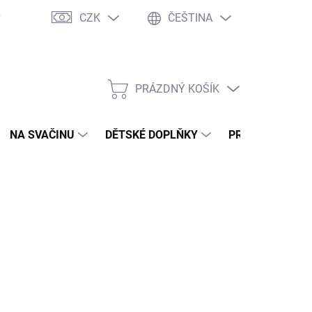
CZK
ČEŠTINA
y
Ochrana osobních údajů
Jak nakupovat
Moje objednávka
PRÁZDNÝ KOŠÍK
NÁKUPNÍ
KOŠÍK
NA SVAČINU
DĚTSKÉ DOPLŇKY
PRO DOSPĚLÉ