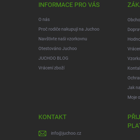
a
INFORMACE PRO VÁS
ZÁK
t
í
O nás
Obcho
Proč rodiče nakupují na Juchoo
Doprav
Navštivte naši vzorkovnu
Hodno
Otestováno Juchoo
Vrácen
JUCHOO BLOG
Vzork
Vrácení zboží
Konta
Ochra
Jak n
Moje 
KONTAKT
PŘI
PLA
info
@
juchoo.cz