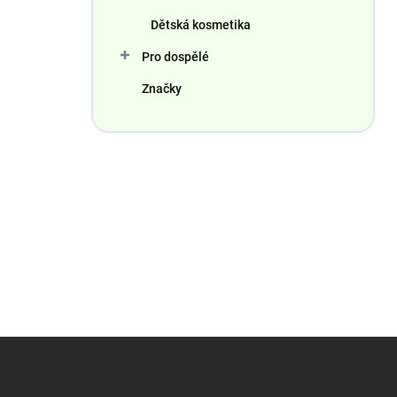
Dětská kosmetika
Pro dospělé
Značky
Z
á
p