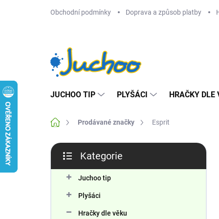
Přejít
Obchodní podmínky
Doprava a způsob platby
na
obsah
JUCHOO TIP
PLYŠÁCI
HRAČKY DLE 
Domů
Prodávané značky
Esprit
P
Kategorie
o
Přeskočit
s
kategorie
t
Juchoo tip
r
Plyšáci
a
n
Hračky dle věku