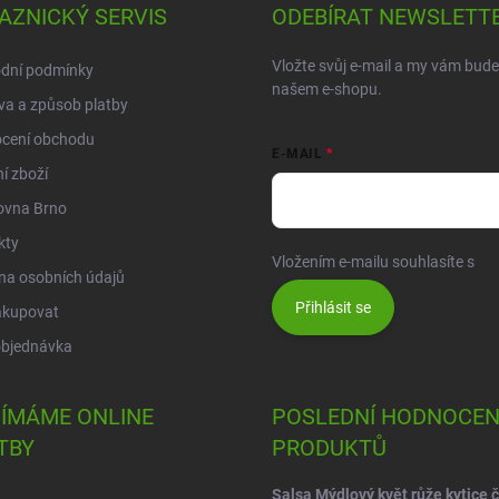
AZNICKÝ SERVIS
ODEBÍRAT NEWSLETT
Vložte svůj e-mail a my vám bud
dní podmínky
našem e-shopu.
a a způsob platby
cení obchodu
E-MAIL
í zboží
ovna Brno
kty
Vložením e-mailu souhlasíte s
po
na osobních údajů
Přihlásit se
akupovat
objednávka
JÍMÁME ONLINE
POSLEDNÍ HODNOCEN
TBY
PRODUKTŮ