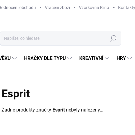
Hodnocení obchodu
Vrácení zboží
Vzorkovna Brno
Kontakt
Hledat
VĚKU
HRAČKY DLE TYPU
KREATIVNÍ
HRY
Esprit
Žádné produkty značky
Esprit
nebyly nalezeny...