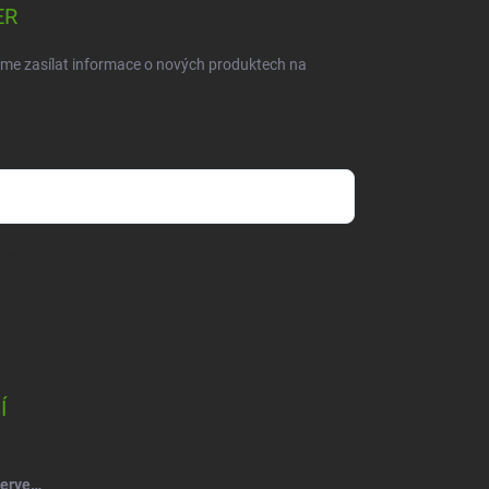
ER
eme zasílat informace o nových produktech na
dmínkami ochrany osobních údajů
Í
Salsa Mýdlový květ růže kytice červená-vínová