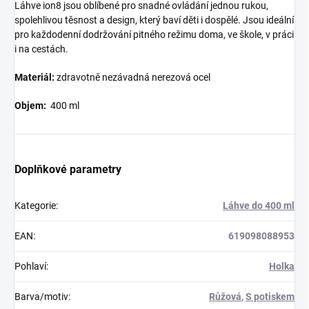
Láhve ion8 jsou oblíbené pro snadné ovládání jednou rukou,
spolehlivou těsnost a design, který baví děti i dospělé. Jsou ideální
pro každodenní dodržování pitného režimu doma, ve škole, v práci
i na cestách.
Materiál:
zdravotně nezávadná nerezová ocel
Objem:
400 ml
Doplňkové parametry
Kategorie
:
Láhve do 400 ml
EAN
:
619098088953
Pohlaví
:
Holka
Barva/motiv
:
Růžová
,
S potiskem