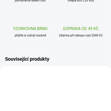
pomáháme dětem růst
volejte 605 233 630
VZORKOVNA BRNO
DOPRAVA OD 49 KČ
přijďte si vybrat osobně
Zdarma při nákupu nad 2000 Kč
Související produkty
25377
25098
ODESLÁNÍ DO 7 DNÍ
ODESLÁNÍ DO 7 DNÍ