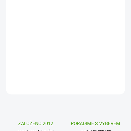
MOŽNOSTI
DORUČENÍ
−
+
Přidat do košíku
Nerezová láhev na pití Ion8 je skvělou volbou pro děti i dospělé.
Díky 100% těsnící konstrukci, snadnému otevírání jednou rukou a
praktickému pítku se hodí do školy, práce, na sport i
cestování. Zmáčkněte tlačítko a můžete hned pít.
DETAILNÍ INFORMACE
ZEPTAT SE
HLÍDAT
ZALOŽENO 2012
PORADÍME S VÝBĚREM