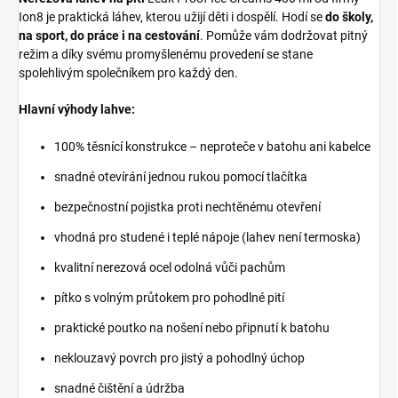
Ion8 je praktická láhev, kterou užijí děti i dospělí. Hodí se
do školy,
na sport, do práce i na cestování
. Pomůže vám dodržovat pitný
režim a díky svému promyšlenému provedení se stane
spolehlivým společníkem pro každý den.
Hlavní výhody lahve:
100% těsnící konstrukce – neproteče v batohu ani kabelce
snadné otevírání jednou rukou pomocí tlačítka
bezpečnostní pojistka proti nechtěnému otevření
vhodná pro studené i teplé nápoje (lahev není termoska)
kvalitní nerezová ocel odolná vůči pachům
pítko s volným průtokem pro pohodlné pití
praktické poutko na nošení nebo připnutí k batohu
neklouzavý povrch pro jistý a pohodlný úchop
snadné čištění a údržba