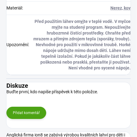
Materiál
:
Nerez, kov
Před použitím láhev omyjte v teplé vodě. V myčce
myjte na studený program. Nepoužívejte
hrubozrnné čistící prostředky. Chraňte před
mrazem a přímým zdrojem tepla (sporáky, trouby).
Upozornění
:
Nevhodné pro použití v mikrovlnné troubě. Horké
nápoje udržujte mimo dosah dětí. Láhev není
tepelně izolační. Pokud je jakákoliv část láhve
poškozená nebo prasklá, přestaňte ji používat.
Není vhodné pro sycené nápoje.
Diskuze
Buďte první, kdo napíše příspěvek k této položce.
Přidat komentář
Anglická firma ion8 se zabývá výrobou kvalitních lahví pro děti i