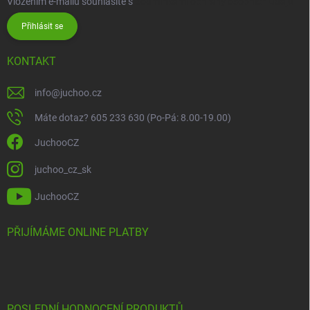
Vložením e-mailu souhlasíte s
podmínkami ochrany osobních údajů
Přihlásit se
KONTAKT
info
@
juchoo.cz
Máte dotaz? 605 233 630 (Po-Pá: 8.00-19.00)
JuchooCZ
juchoo_cz_sk
JuchooCZ
PŘIJÍMÁME ONLINE PLATBY
POSLEDNÍ HODNOCENÍ PRODUKTŮ