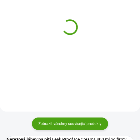
Sigikid Dětská nerezová
Sigikid Dětská nerezová
láhev na pití Medvěd
láhev na pití Psi modrá
225 Kč
269 Kč
Do košíku
Do košíku
Dětská nerezová láhev na pití
Nerezová dětská láhev na pití Psi
Medvěd od Sigikid pomůže
Sigikid bude skvělou lahví pro
udržovat pitný režim všem
všechny děti. Obrázek na lahvi
mladším dětem. Veselé obrázky a
děti baví a pomáhá jim
kvalitní zpracování vás
dodržovat pitný režim.
nadchnou.
Zobrazit všechny související produkty
Nerezová láhev na pití
Leak Proof Ice Creams 400 ml od firmy