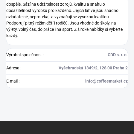
dospělé. Sází na udržitelnost zdrojů, kvalitu a snahu o
dosažitelnost výrobku pro každého.
Jejich láhve jsou snadno
ovladatelné, neprotékají a vyznačují se vysokou kvalitou.
Podporují pitný režim dětí i rodičů. Jsou vhodné do školy, na
výlety, volný čas, do práce i na sport. Z široké nabídky si vyberte
každý.
Výrobní společnost
:
CDD s. r. o.
Adresa
:
Vyšehradská 1349/2, 128 00 Praha 2
E-mail
:
info@coffeemarket.cz
Z
á