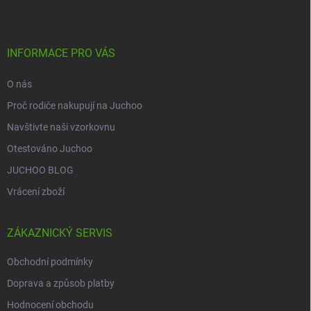
p
a
t
í
INFORMACE PRO VÁS
O nás
Proč rodiče nakupují na Juchoo
Navštivte naši vzorkovnu
Otestováno Juchoo
JUCHOO BLOG
Vrácení zboží
ZÁKAZNICKÝ SERVIS
Obchodní podmínky
Doprava a způsob platby
Hodnocení obchodu