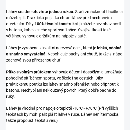
Láhev snadno
otevřete jednou rukou
. Stačí zmáčknout tlačítko a
můžete pít. Praktická pojistka chrání láhev před nechtěným
otevřením. Díky
100% těsnící konstrukci
ji můžete bez obav nosit
v batohu, kabelce nebo sportovní tašce.
Svojí velikostí také
většinou vyhovuje držákům na nápoje v autě.
Láhev je vyrobena z kvalitní nerezové oceli, která je
lehká, odolná
a snadno omyvatelná
. Nepohlcuje pachy ani chutě, takže si nápoj
zachová svou přirozenou chuť.
Pítko s volným průtokem
vyhovuje dětem i dospělým a umožňuje
pohodlné pití během sportu, ve škole i na cestách. Díky
praktickému poutku lze láhev snadno přenášet nebo připnout k
batohu. Nechybí ani neklouzavý povrch, který dobře padne do
ruky.
Láhev je vhodná pro nápoje o teplotě -10°C - +70°C (Při vyšších
teplotách by mohl pálit plášť lahve v ruce. Láhev není termoska,
takže propouští teplotu ven.)