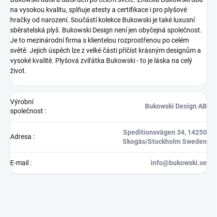
na vysokou kvalitu, splňuje atesty a certifikace i pro plyšové
hračky od narození. Součástí kolekce Bukowski je také luxusní
sběratelská plyš.
Bukowski Design není jen obyčejná společnost.
Je to mezinárodní firma s klientelou rozprostřenou po celém
světě. Jejich úspěch lze z velké části přičíst krásným designům a
vysoké kvalitě.
Plyšová zvířátka Bukowski - to je láska na celý
život.
Výrobní
Bukowski Design AB
společnost
:
Speditionsvägen 34, 14250
Adresa
:
Skogäs/Stockholm Sweden
E-mail
:
info@bukowski.se