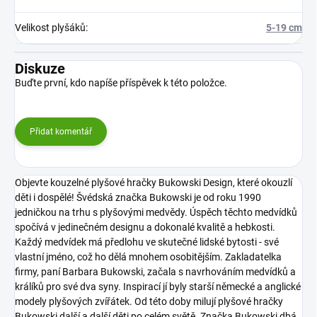
Velikost plyšáků
:
5-19 cm
Diskuze
Buďte první, kdo napíše příspěvek k této položce.
Přidat komentář
Objevte kouzelné plyšové hračky Bukowski Design, které okouzlí
děti i dospělé! Švédská značka Bukowski je od roku 1990
jedničkou na trhu s plyšovými medvědy. Úspěch těchto medvídků
spočívá v jedinečném designu a dokonalé kvalitě a hebkosti.
Každý medvídek má předlohu ve skutečné lidské bytosti - své
vlastní jméno, což ho dělá mnohem osobitějším. Zakladatelka
firmy, paní Barbara Bukowski, začala s navrhováním medvídků a
králíků pro své dva syny. Inspirací jí byly starší německé a anglické
modely plyšových zvířátek. Od této doby milují plyšové hračky
Bukowski další a další děti po celém světě. Značka Bukowski dbá