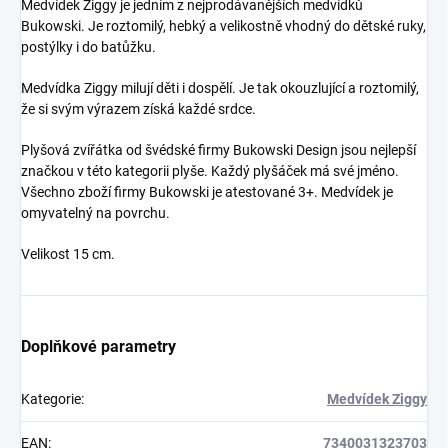
Medvídek Ziggy je jedním z nejprodávanějších medvídků
Bukowski. Je roztomilý, hebký a velikostně vhodný do dětské ruky,
postýlky i do batůžku.
Medvídka Ziggy milují děti i dospělí. Je tak okouzlující a roztomilý,
že si svým výrazem získá každé srdce.
Plyšová zvířátka od švédské firmy Bukowski Design jsou nejlepší
značkou v této kategorii plyše. Každý plyšáček má své jméno.
Všechno zboží firmy Bukowski je atestované 3+. Medvídek je
omyvatelný na povrchu.
Velikost 15 cm.
Doplňkové parametry
Kategorie
:
Medvídek Ziggy
EAN
:
7340031323703