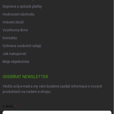
Doprava a způsob platby
Hodnocení obchodu
Vrácení zboží
Vzorkovna Brno
Kontakty
Ochrana osobních údajů
Jak nakupovat
Moje objednávka
ODEBÍRAT NEWSLETTER
Vložte svůj e-mail a my vám budeme zasílat informace o nových
produktech na našem e-shopu.
E-MAIL