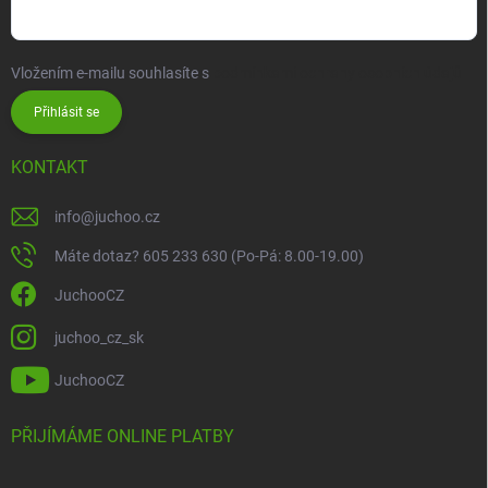
Vložením e-mailu souhlasíte s
podmínkami ochrany osobních údajů
Přihlásit se
KONTAKT
info
@
juchoo.cz
Máte dotaz? 605 233 630 (Po-Pá: 8.00-19.00)
JuchooCZ
juchoo_cz_sk
JuchooCZ
PŘIJÍMÁME ONLINE PLATBY