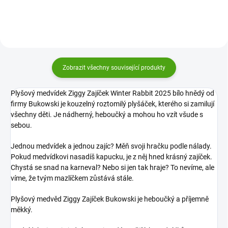
něj hned krásný zajíček.
jahoda.
Zobrazit všechny související produkty
Plyšový medvídek Ziggy Zajíček Winter Rabbit 2025 bílo hnědý od
firmy Bukowski je kouzelný roztomilý plyšáček, kterého si zamilují
všechny děti. Je nádherný, heboučký a mohou ho vzít všude s
sebou.
Jednou medvídek a jednou zajíc? Měň svoji hračku podle nálady.
Pokud medvídkovi nasadíš kapucku, je z něj hned krásný zajíček.
Chystá se snad na karneval? Nebo si jen tak hraje? To nevíme, ale
víme, že tvým mazlíčkem zůstává stále.
Plyšový medvěd Ziggy Zajíček Bukowski je heboučký a příjemně
měkký.