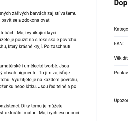
Dop
sných zářivých barvách zajistí vašemu
, bavit se a zdokonalovat.
Katego
tubách. Mají vynikající krycí
žete je použít na široké škále povrchu.
EAN
:
u, který krásné kryjí. Po zaschnutí
Věk dít
 amatérské i umělecké tvorbě. Jsou
ý obsah pigmentu. To jim zajišťuje
Pohlav
vrchu. Využitjete je na každém povrchu,
koženku nebo látku. Jsou ředitelné a po
Upozor
onzistenci. Díky tomu je můžete
 strukturální malbu. Mají rychleschnoucí