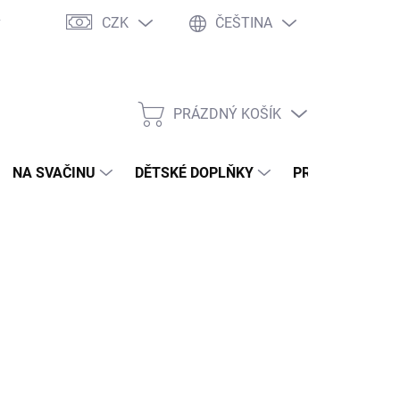
CZK
ČEŠTINA
y
Ochrana osobních údajů
Jak nakupovat
Moje objednávka
PRÁZDNÝ KOŠÍK
NÁKUPNÍ
KOŠÍK
NA SVAČINU
DĚTSKÉ DOPLŇKY
PRO DOSPĚLÉ
2026
MOŽNOSTI DORUČENÍ