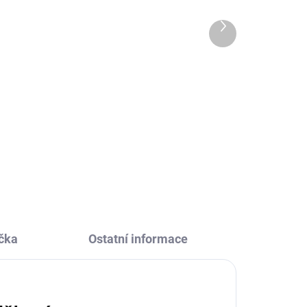
barvy metalické
399 Kč
Další
produkt
Do košíku
 je
Malování na kameny Cadence je
sada akrylových barev v
metalických barvách. 6 kusů
í
barev a vrchní lak vám umožní
namalovat spoustu krásných
kamenů.
čka
Ostatní informace