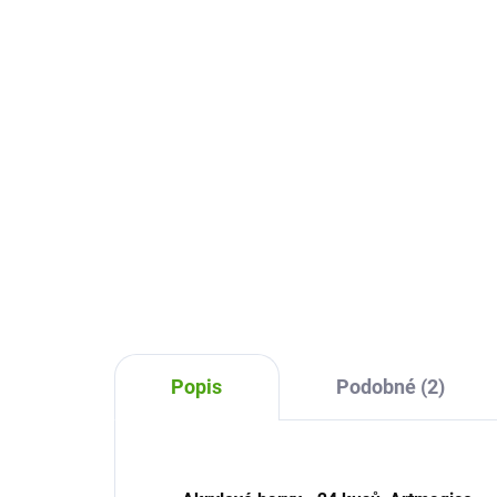
Jemný hrot 1 mm - 12
ba
barev
98
299 Kč
Do košíku
Vyso
Vysoce kvalitní akrylové fixy
Art
Artmagico vám pomohou
vyko
vykouzlit dokonalé obrázky,
dola
doladí detaily a zajistí výraznou
barv
barvu vašich děl. Relaxujte, bavte
se.
se.
Popis
Podobné (2)