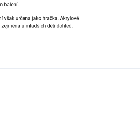
m balení.
í však určena jako hračka. Akrylové
a zejména u mladších dětí dohled.