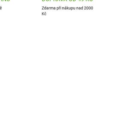
ě
Zdarma při nákupu nad 2000
Kč
2270
CB241662
 DNÍ
ODESLÁNÍ DO 7 DNÍ
ní
Cadence Boya Malování
na kameny - akrylové