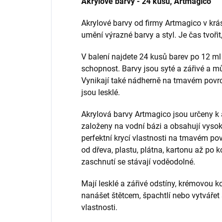
Akrylové barvy - 24 kusů, Artmagico
Akrylové barvy od firmy Artmagico v krá
umění výrazné barvy a styl. Je čas tvořit
V balení najdete 24 kusů barev po 12 ml 
schopnost. Barvy jsou syté a zářivé a mů
Vynikají také nádherně na tmavém povrch
jsou lesklé.
Akrylová barvy Artmagico jsou určeny k
založeny na vodní bázi a obsahují vysok
perfektní krycí vlastnosti na tmavém po
od dřeva, plastu, plátna, kartonu až po 
zaschnutí se stávají voděodolné.
Mají lesklé a zářivé odstíny, krémovou k
nanášet štětcem, špachtlí nebo vytvářet
vlastnosti.