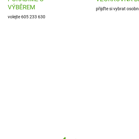
VÝBĚREM
přijďte si vybrat osobn
volejte 605 233 630
ARTM80326
CB90
SKLADEM
ODESLÁNÍ DO 7
(1 KS)
Cadence Boya Malová
magico Akrylové fixy
na kameny - akrylové
AL se dvěma hroty - 30