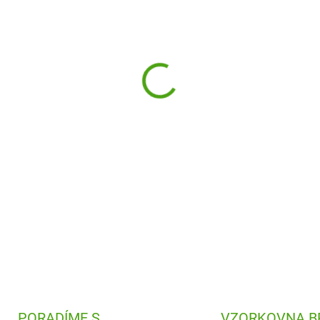
−
+
Akrylové barvy od firmy Artm
vašemu umění výrazné barvy a
DETAILNÍ INFORMACE
PORADÍME S
VZORKOVNA B