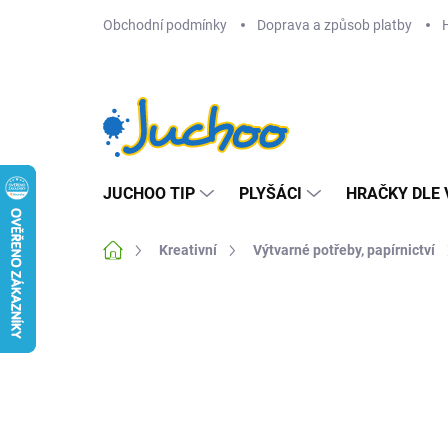
Přejít
Obchodní podmínky
Doprava a způsob platby
na
obsah
JUCHOO TIP
PLYŠÁCI
HRAČKY DLE 
Domů
Kreativní
Výtvarné potřeby, papírnictví
Neohodnoceno
Podrobnosti hodnocení
Z