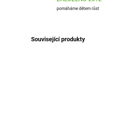
pomáháme dětem růst
Související produkty
ARTM80067
SKLADEM
(2 KS)
Art
Artmagico Akrylové fixy
DU