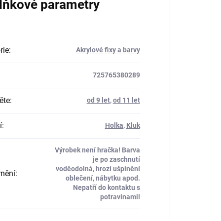
lňkové parametry
rie
:
Akrylové fixy a barvy
725765380289
ěte
:
od 9 let
,
od 11 let
í
:
Holka
,
Kluk
Výrobek není hračka! Barva
je po zaschnutí
voděodolná, hrozí ušpinění
nění
:
oblečení, nábytku apod.
Nepatří do kontaktu s
potravinami!