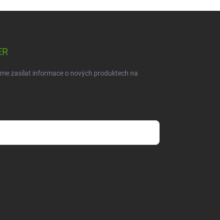
ER
eme zasílat informace o nových produktech na
dmínkami ochrany osobních údajů