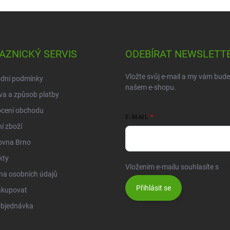
AZNICKÝ SERVIS
ODEBÍRAT NEWSLETT
Vložte svůj e-mail a my vám bud
dní podmínky
našem e-shopu.
a a způsob platby
cení obchodu
E-MAIL
í zboží
ovna Brno
kty
Vložením e-mailu souhlasíte s
po
na osobních údajů
Přihlásit se
akupovat
objednávka