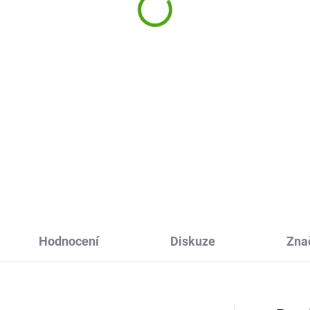
barvy pastelové
rev
289 Kč
9 Kč
Do košíku
Do košíku
Malování na kameny Cadence
ce kvalitní akrylové fixy
sada akrylových barev v
magico vám pomohou
pastelových barvách. 6 kusů
uzlit dokonalé obrázky,
barev a vrchní lak vám umožn
dí detaily a zajistí výraznou
namalovat spoustu krásných
u vašich děl. Relaxujte, bavte
kamenů.
Hodnocení
Diskuze
Zna