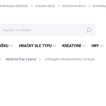
Hodnocení obchodu
Vrácení zboží
Vzorkovna Brno
Kontakt
Hledat
VĚKU
HRAČKY DLE TYPU
KREATIVNÍ
HRY
Akrylové fixy a barvy
Artmagico Akrylové barvy 24 kusů
NAČKA:
ARTMAGICO
299 Kč
Měrná
SKLADEM
(2 KS)
cena:
MŮŽEME DORUČIT DO:
12. 8. 