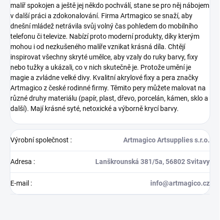
malíř spokojen a ještě jej někdo pochválí, stane se pro něj nábojem
v další práci a zdokonalování.
Firma Artmagico se snaží, aby
dnešní mládež netrávila svůj volný čas pohledem do mobilního
telefonu či televize. Nabízí proto moderní produkty, díky kterým
mohou i od nezkušeného malíře vznikat krásná díla. Chtějí
inspirovat všechny skryté umělce, aby vzaly do ruky barvy, fixy
nebo tužky a ukázali, co v nich skutečně je. Protože umění je
magie a zvládne velké divy.
Kvalitní akrylové fixy a pera značky
Artmagico z české rodinné firmy. Těmito pery můžete malovat na
různé druhy materiálu (papír, plast, dřevo, porcelán, kámen, sklo a
další). Mají krásné syté, netoxické a výborně krycí barvy.
Výrobní společnost
:
Artmagico Artsupplies s.r.o.
Adresa
:
Lanškrounská 381/5a, 56802 Svitavy
E-mail
:
info@artmagico.cz