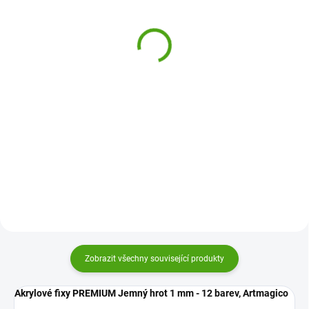
Artmagico Akrylový blok
Artmagico Akrylové fixy
Premium A4
Extra jemný hrot 0.7 mm
- třpytivé 10 barev
125 Kč
299 Kč
Do košíku
Do košíku
Akrylový blok Premium A4 od
firmy Artmagico poslouží pro
Vysoce kvalitní akrylové fixy
malování akrylovými fixy,
Artmagico vám pomohou
barvami, olejomalbu i pastelem.
vykouzlit dokonalé obrázky,
Vysoká gramáž a kvalitní
doladí detaily a zajistí výraznou
zpracování.
barvu vašich děl. Relaxujte, bavte
se.
Zobrazit všechny související produkty
Akrylové fixy
PREMIUM
Jemný hrot 1 mm - 12 barev, Artmagico