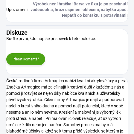
Výrobek není hračka! Barva ve fixu je po zaschnutí
Upozornění
:
voděodolná, hrozí ušpinění oblečení, nábytku apod.
Nepatří do kontaktu s potravinami!
Diskuze
Buďte první, kdo napíše příspěvek k této položce.
Přidat komentář
Česká rodinná firma Artmagico nabízí kvalitní akrylové fixy a pera.
Značka Artmagico má za cíl najít kreativní duši v každém z nás a
pomoci ji rozvíjet se nejen díky nabídce kvalitních a uživatelsky
přívětivých výrobků.
Cílem firmy Artmagico je najít a podporovat
našeho kreativního ducha a pomoci najít potenciál, který v sobě
neseme a ani o něm nevíme. Kreslení a malování je výborný lék
proti stresu a napětí. Při malování člověk relaxuje, ať už vytvoří
umělecké dílo nebo jen pár čar. Samotný proces malby má
blahodárné účinky a když se k tomu přidá výsledek, se kterým je