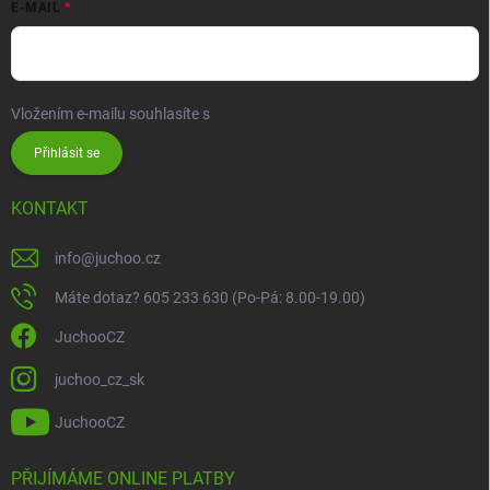
E-MAIL
Vložením e-mailu souhlasíte s
podmínkami ochrany osobních údajů
Přihlásit se
KONTAKT
info
@
juchoo.cz
Máte dotaz? 605 233 630 (Po-Pá: 8.00-19.00)
JuchooCZ
juchoo_cz_sk
JuchooCZ
PŘIJÍMÁME ONLINE PLATBY