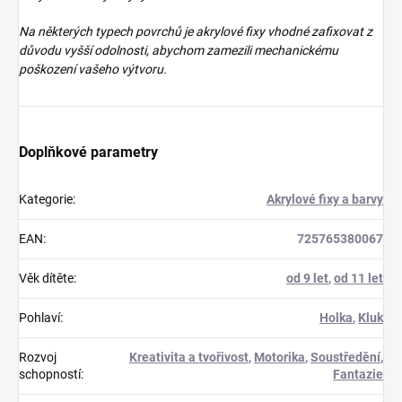
Na některých typech povrchů je akrylové fixy vhodné zafixovat z
důvodu vyšší odolnosti, abychom zamezili mechanickému
poškození vašeho výtvoru.
Doplňkové parametry
Kategorie
:
Akrylové fixy a barvy
EAN
:
725765380067
Věk dítěte
:
od 9 let
,
od 11 let
Pohlaví
:
Holka
,
Kluk
Rozvoj
Kreativita a tvořivost
,
Motorika
,
Soustředění
,
schopností
:
Fantazie