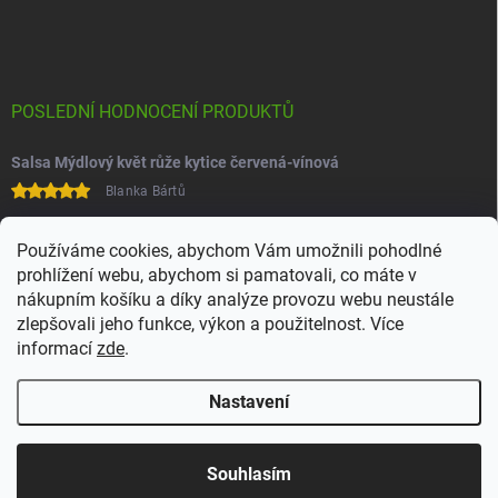
POSLEDNÍ HODNOCENÍ PRODUKTŮ
Salsa Mýdlový květ růže kytice červená-vínová
Blanka Bártů
Paní na telefonu velice ochotná
Používáme cookies, abychom Vám umožnili pohodlné
prohlížení webu, abychom si pamatovali, co máte v
nákupním košíku a díky analýze provozu webu neustále
zlepšovali jeho funkce, výkon a použitelnost. Více
informací
zde
.
Nastavení
Copyright 2026
Juchoo
. Všechna práva vyhrazena.
Upravit nastavení
cookies
Souhlasím