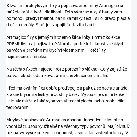
S kvalitními akrylovými fixy a popisovači od firmy Artmagico si
můžete hrát a tvořit dle libosti. Tyto výrazné a syté barvy vám
pomohou překrýt malbou papír, kamínky, textil, sklo, dřevo, plast a
další materiály. Stačí jen zapojit fantazii a tvořit.
Artmagico fixy s jemným hrotem o šířce linky 1 mm z kolekce
PREMIUM mají nejkvalitnější hrot a perfektní inkoust v lesklých
barvách a prefektními krycími vlastnostmi. Potěší i ty
nejnáročnější umělce.
Na těchto fixech najdete hrot z porezního vlákna, který zajistí, že
barva nebude odstřikovat ani méně zkušenému malíři.
Před malováním fixu dobře protřepejte a pak už se nechte unášet
krásně krycími a lesklými odstíny barev. Vykouzlíte s nimi tenké
linie, ale můžete také vybarvovat menší plochu nebo zdobit díla
tečkováním.
Akrylové popisovače Artmagico obsahují inovativní inkoust na
vodní bázi. Jsou využitelné na všechny typy povrchů. Mají plynulý
tok barvy, vysokou krycí schopnost, jasné a konzistentní barvy. V