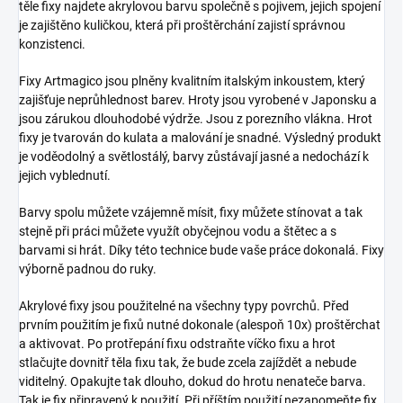
těle fixy najdete akrylovou barvu společně s pojivem, jejich spojení
je zajištěno kuličkou, která při proštěrchání zajistí správnou
konzistenci.
Fixy Artmagico jsou plněny kvalitním italským inkoustem, který
zajišťuje neprůhlednost barev. Hroty jsou vyrobené v Japonsku a
jsou zárukou dlouhodobé výdrže. Jsou z porezního vlákna. Hrot
fixy je tvarován do kulata a malování je snadné. Výsledný produkt
je voděodolný a světlostálý, barvy zůstávají jasné a nedochází k
jejich vyblednutí.
Barvy spolu můžete vzájemně mísit, fixy můžete stínovat a tak
stejně při práci můžete využít obyčejnou vodu a štětec a s
barvami si hrát. Díky této technice bude vaše práce dokonalá. Fixy
výborně padnou do ruky.
Akrylové fixy jsou použitelné na všechny typy povrchů. Před
prvním použitím je fixů nutné dokonale (alespoň 10x) proštěrchat
a aktivovat. Po protřepání fixu odstraňte víčko fixu a hrot
stlačujte dovnitř těla fixu tak, že bude zcela zajíždět a nebude
viditelný. Opakujte tak dlouho, dokud do hrotu nenateče barva.
Tak je fix připravený k použití. Při příštím použití nezapomeňte fix