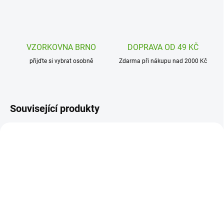
VZORKOVNA BRNO
DOPRAVA OD 49 KČ
přijďte si vybrat osobně
Zdarma při nákupu nad 2000 Kč
Související produkty
ARTM80234
ARTM80302
SKLADEM
SKLADEM
(2 KS)
(1 KS)