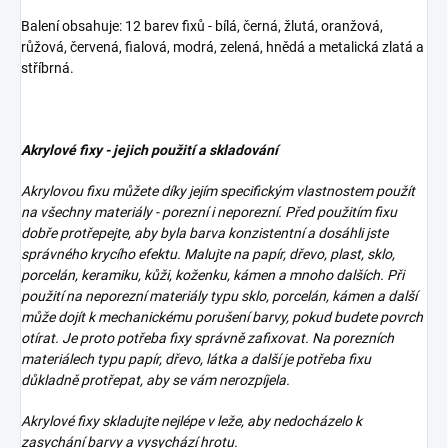
Balení obsahuje: 12 barev fixů - bílá, černá, žlutá, oranžová,
růžová, červená, fialová, modrá, zelená, hnědá a metalická zlatá a
stříbrná.
Akrylové fixy - jejich použití a skladování
Akrylovou fixu můžete díky jejím specifickým vlastnostem použít
na všechny materiály - porezní i neporezní. Před použitím fixu
dobře protřepejte, aby byla barva konzistentní a dosáhli jste
správného krycího efektu. Malujte na papír, dřevo, plast, sklo,
porcelán, keramiku, kůži, koženku, kámen a mnoho dalších. Při
použití na neporezní materiály typu sklo, porcelán, kámen a další
může dojít k mechanickému porušení barvy, pokud budete povrch
otírat. Je proto potřeba fixy správně zafixovat. Na porezních
materiálech typu papír, dřevo, látka a další je potřeba fixu
důkladně protřepat, aby se vám nerozpíjela.
Akrylové fixy skladujte nejlépe v leže, aby nedocházelo k
zasychání barvy a vysychází hrotu.