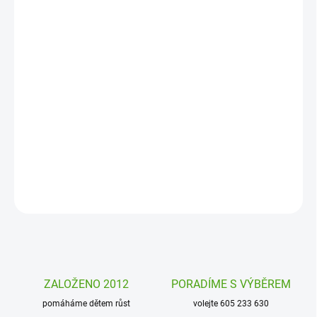
MOŽNOSTI
DORUČENÍ
−
+
Přidat do košíku
Vysoce kvalitní akrylové fixy Artmagico vám pomohou vykouzlit
dokonalé obrázky, doladí detaily a zajistí výraznou barvu vašich
děl. Relaxujte, bavte se.
DETAILNÍ INFORMACE
ZEPTAT SE
HLÍDAT
ZALOŽENO 2012
PORADÍME S VÝBĚREM
pomáháme dětem růst
volejte 605 233 630