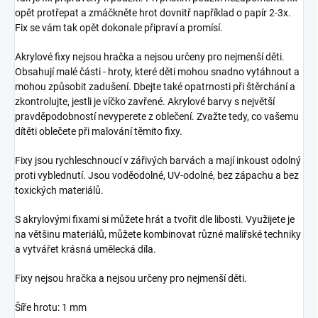
opět protřepat a zmáčkněte hrot dovnitř například o papír 2-3x.
Fix se vám tak opět dokonale připraví a promísí.
Akrylové fixy nejsou hračka a nejsou určeny pro nejmenší děti.
Obsahují malé části - hroty, které děti mohou snadno vytáhnout a
mohou způsobit zadušení. Dbejte také opatrnosti při štěrchání a
zkontrolujte, jestli je víčko zavřené. Akrylové barvy s největší
pravděpodobností nevyperete z oblečení. Zvažte tedy, co vašemu
dítěti oblečete při malování těmito fixy.
Fixy jsou rychleschnoucí v zářivých barvách a mají inkoust odolný
proti vyblednutí. Jsou voděodolné, UV-odolné, bez zápachu a bez
toxických materiálů.
S akrylovými fixami si můžete hrát a tvořit dle libosti. Využijete je
na většinu materiálů, můžete kombinovat různé malířské techniky
a vytvářet krásná umělecká díla.
Fixy nejsou hračka a nejsou určeny pro nejmenší děti.
Šíře hrotu: 1 mm