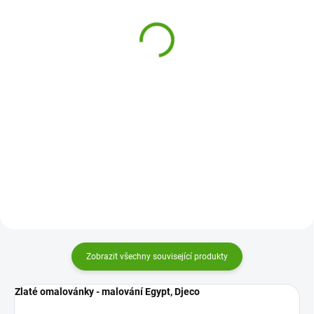
Vodní omalovánky
vymalování -
Farma
fluorescentní
245 Kč
299 Kč
Do košíku
Do košíku
My arts and crafts Vodní
Kreativní sada Zvířecí masky
omalovánky Farma Janod je
Janod zabaví všechny tvořivé
první tvoření pro děti od 18
děti. Vymalováním pomocí
měsíců. S touto kreativní sadou
fluorescentních pastelek si vytvoří
malování vodou si děti
nádherné masky na hraní a
speciálním perem napuštěným
zábavu.
vodou namalují...
Zobrazit všechny související produkty
Zlaté omalovánky - malování Egypt, Djeco