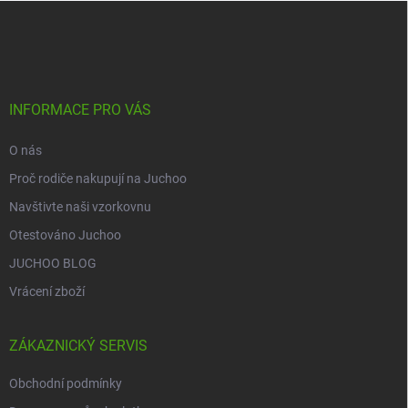
Z
á
p
a
t
í
INFORMACE PRO VÁS
O nás
Proč rodiče nakupují na Juchoo
Navštivte naši vzorkovnu
Otestováno Juchoo
JUCHOO BLOG
Vrácení zboží
ZÁKAZNICKÝ SERVIS
Obchodní podmínky