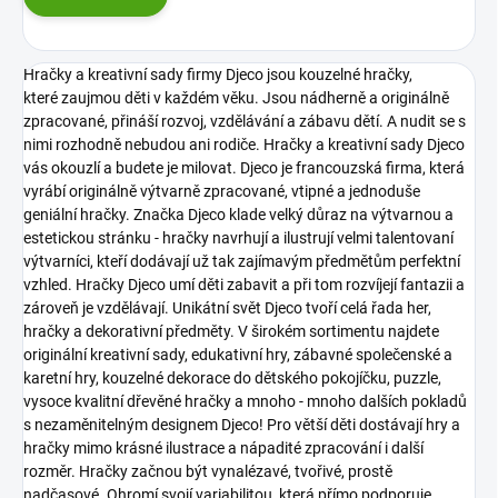
Hračky a kreativní sady firmy Djeco jsou kouzelné hračky,
které zaujmou děti v každém věku. Jsou nádherně a originálně
zpracované, přináší rozvoj, vzdělávání a zábavu dětí. A nudit se s
nimi rozhodně nebudou ani rodiče. Hračky a kreativní sady Djeco
vás okouzlí a budete je milovat.
Djeco je francouzská firma, která
vyrábí originálně výtvarně zpracované, vtipné a jednoduše
geniální hračky. Značka Djeco klade velký důraz na výtvarnou a
estetickou stránku - hračky navrhují a ilustrují velmi talentovaní
výtvarníci, kteří dodávají už tak zajímavým předmětům perfektní
vzhled. Hračky Djeco umí děti zabavit a při tom rozvíjejí fantazii a
zároveň je vzdělávají.
Unikátní svět Djeco tvoří celá řada her,
hračky a dekorativní předměty. V širokém sortimentu najdete
originální kreativní sady, edukativní hry, zábavné společenské a
karetní hry, kouzelné dekorace do dětského pokojíčku, puzzle,
vysoce kvalitní dřevěné hračky a mnoho - mnoho dalších pokladů
s nezaměnitelným designem Djeco!
Pro větší děti dostávají hry a
hračky mimo krásné ilustrace a nápadité zpracování i další
rozměr. Hračky začnou být vynalézavé, tvořivé, prostě
nadčasové. Ohromí svojí variabilitou, která přímo podporuje