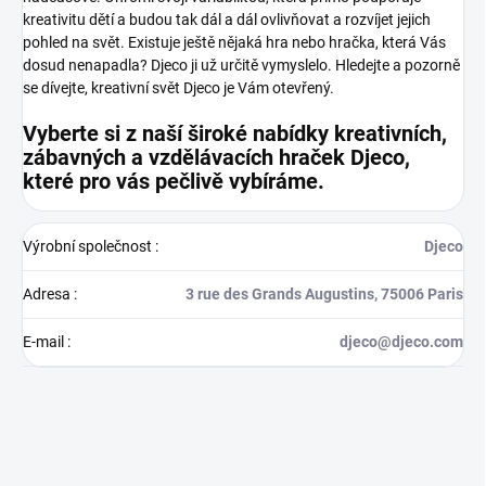
kreativitu dětí a budou tak dál a dál ovlivňovat a rozvíjet jejich
pohled na svět.
Existuje ještě nějaká hra nebo hračka, která Vás
dosud nenapadla? Djeco ji už určitě vymyslelo. Hledejte a pozorně
se dívejte, kreativní svět Djeco je Vám otevřený.
Vyberte si z naší široké nabídky kreativních,
zábavných a vzdělávacích hraček Djeco,
které pro vás pečlivě vybíráme.
Výrobní společnost
:
Djeco
Adresa
:
3 rue des Grands Augustins, 75006 Paris
E-mail
:
djeco@djeco.com