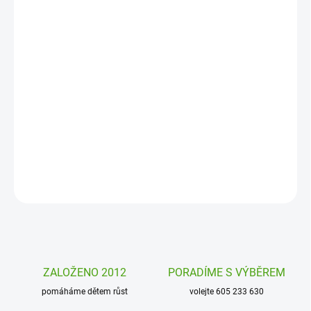
MOŽNOSTI
DORUČENÍ
−
+
Přidat do košíku
Zlaté malování omalovánky Egypt od firmy Djeco děti budou bavit.
Zlaté okraje pomáhají udržovat barvu tam, kde má být a děti
vytváří nádherné obrazy.
DETAILNÍ INFORMACE
ZEPTAT SE
HLÍDAT
ZALOŽENO 2012
PORADÍME S VÝBĚREM
pomáháme dětem růst
volejte 605 233 630