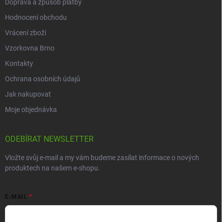
Doprava a způsob platby
Hodnocení obchodu
Vrácení zboží
Vzorkovna Brno
Kontakty
Ochrana osobních údajů
Jak nakupovat
Moje objednávka
ODEBÍRAT NEWSLETTER
Vložte svůj e-mail a my vám budeme zasílat informace o nových
produktech na našem e-shopu.
E-MAIL