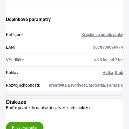
Doplňkové parametry
Kategorie
:
Kreslení a omalovánky
EAN
:
3070900096974
Věk dítěte
:
od 5 let
,
od 7 let
Pohlaví
:
Holka
,
Kluk
Rozvoj schopností
:
Kreativita a tvořivost
,
Motorika
,
Fantazie
Diskuze
Buďte první, kdo napíše příspěvek k této položce.
Přidat komentář