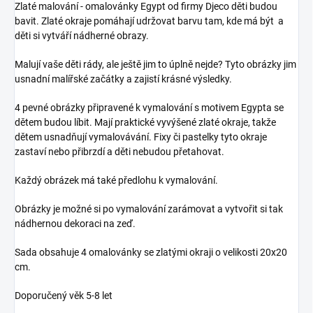
Zlaté malování - omalovánky Egypt od firmy Djeco děti budou
bavit. Zlaté okraje pomáhají udržovat barvu tam, kde má být a
děti si vytváří nádherné obrazy.
Malují vaše děti rády, ale ještě jim to úplně nejde? Tyto obrázky jim
usnadní malířské začátky a zajistí krásné výsledky.
4 pevné obrázky připravené k vymalování s motivem Egypta se
dětem budou líbit. Mají praktické vyvýšené zlaté okraje, takže
dětem usnadňují vymalovávání. Fixy či pastelky tyto okraje
zastaví nebo přibrzdí a děti nebudou přetahovat.
Každý obrázek má také předlohu k vymalování.
Obrázky je možné si po vymalování zarámovat a vytvořit si tak
nádhernou dekoraci na zeď.
Sada obsahuje 4 omalovánky se zlatými okraji o velikosti 20x20
cm.
Doporučený věk 5-8 let