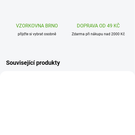
VZORKOVNA BRNO
DOPRAVA OD 49 KČ
přijďte si vybrat osobně
Zdarma při nákupu nad 2000 Kč
Související produkty
J09048
J07944
SKLADEM
SKLADEM
(1 KS)
(2 KS)
Janod My arts and crafts
Janod Zvířecí masky k