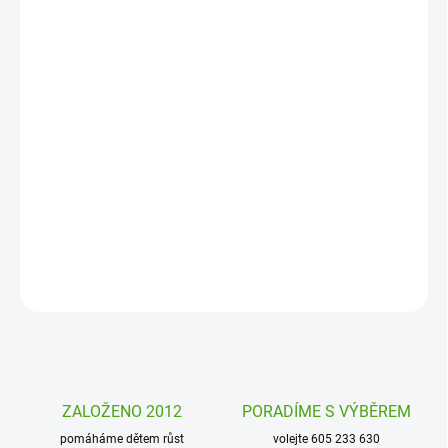
12. 8. 2026
MOŽNOSTI
DORUČENÍ
−
+
Přidat do košíku
Umělecké omalovánky Avenue Mandarine obsahují nejlepší
ilustrace francouzské výtvarnice Emmanuelle Colin. Nadchnou
starší holčičky, slečny i maminky.
DETAILNÍ INFORMACE
ZEPTAT SE
HLÍDAT
ZALOŽENO 2012
PORADÍME S VÝBĚREM
pomáháme dětem růst
volejte 605 233 630