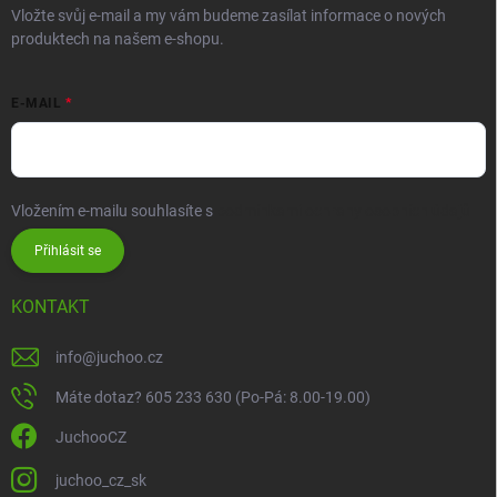
Vložte svůj e-mail a my vám budeme zasílat informace o nových
produktech na našem e-shopu.
E-MAIL
Vložením e-mailu souhlasíte s
podmínkami ochrany osobních údajů
Přihlásit se
KONTAKT
info
@
juchoo.cz
Máte dotaz? 605 233 630 (Po-Pá: 8.00-19.00)
JuchooCZ
juchoo_cz_sk