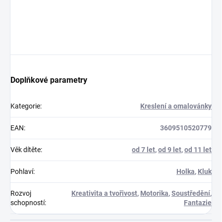
Doplňkové parametry
Kategorie
:
Kreslení a omalovánky
EAN
:
3609510520779
Věk dítěte
:
od 7 let
,
od 9 let
,
od 11 let
Pohlaví
:
Holka
,
Kluk
Rozvoj
Kreativita a tvořivost
,
Motorika
,
Soustředění
,
schopností
:
Fantazie