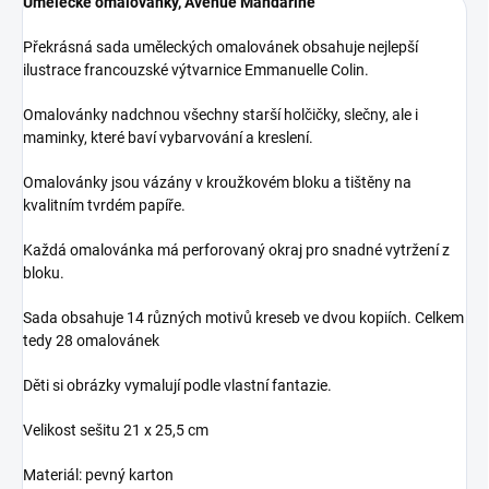
Umělecké omalovánky, Avenue Mandarine
Překrásná sada uměleckých omalovánek obsahuje nejlepší
ilustrace francouzské výtvarnice Emmanuelle Colin.
Omalovánky nadchnou všechny starší holčičky, slečny, ale i
maminky, které baví vybarvování a kreslení.
Omalovánky jsou vázány v kroužkovém bloku a tištěny na
kvalitním tvrdém papíře.
Každá omalovánka má perforovaný okraj pro snadné vytržení z
bloku.
Sada obsahuje 14 různých motivů kreseb ve dvou kopiích. Celkem
tedy 28 omalovánek
Děti si obrázky vymalují podle vlastní fantazie.
Velikost sešitu 21 x 25,5 cm
Materiál: pevný karton