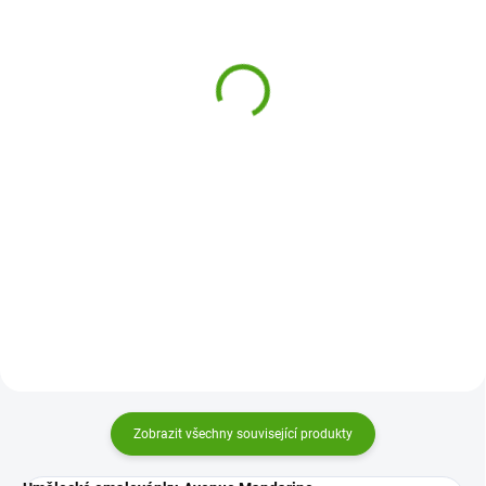
(1 KS)
SentoSphere Malování
Djeco Malování vodou -
podle čísel Colorizzy -
malování s mizíkem
Savana
Letadla
499 Kč
280 Kč
Do košíku
Do košíku
Staň se opravdovým umělcem.
Malování vodou - vodní
Malování podle čísel Colorizzy za
omalovánky Letadla Djeco jsou
pomoci sytých akrylových barev.
skvělá zábava již pro nejmenší
Je to zábava od Sentosphere se
děti. S touto kreativní sadou si
zaručeným výsledkem.
speciálním perem napuštěným
vodou namalují krásné obrázky.
Zobrazit všechny související produkty