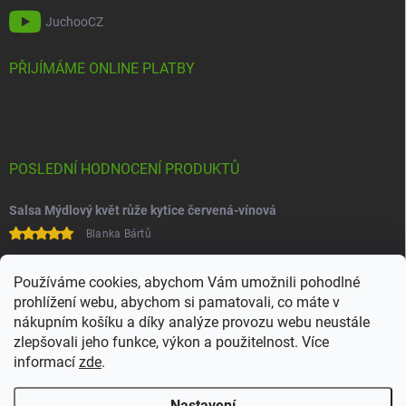
JuchooCZ
PŘIJÍMÁME ONLINE PLATBY
POSLEDNÍ HODNOCENÍ PRODUKTŮ
Salsa Mýdlový květ růže kytice červená-vínová
Blanka Bártů
Paní na telefonu velice ochotná
Používáme cookies, abychom Vám umožnili pohodlné
prohlížení webu, abychom si pamatovali, co máte v
nákupním košíku a díky analýze provozu webu neustále
zlepšovali jeho funkce, výkon a použitelnost. Více
informací
zde
.
Nastavení