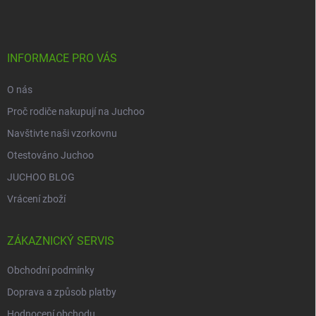
p
a
t
í
INFORMACE PRO VÁS
O nás
Proč rodiče nakupují na Juchoo
Navštivte naši vzorkovnu
Otestováno Juchoo
JUCHOO BLOG
Vrácení zboží
ZÁKAZNICKÝ SERVIS
Obchodní podmínky
Doprava a způsob platby
Hodnocení obchodu