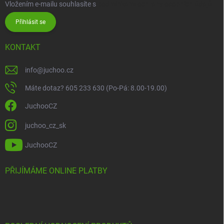
Vložením e-mailu souhlasíte s
podmínkami ochrany osobních údajů
Přihlásit se
KONTAKT
info
@
juchoo.cz
Máte dotaz? 605 233 630 (Po-Pá: 8.00-19.00)
JuchooCZ
juchoo_cz_sk
JuchooCZ
PŘIJÍMÁME ONLINE PLATBY