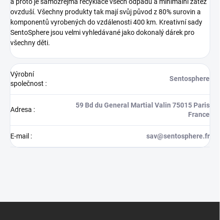
a proto je samozřejmá recyklace všech odpadů a minimální zátěž
ovzduší. Všechny produkty tak mají svůj původ z 80% surovin a
komponentů vyrobených do vzdálenosti 400 km. Kreativní sady
SentoSphere jsou velmi vyhledávané jako dokonalý dárek pro
všechny děti.
Výrobní
Sentosphere
společnost
:
59 Bd du General Martial Valin 75015 Paris
Adresa
:
France
E-mail
:
sav@sentosphere.fr
Z
á