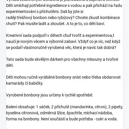
Děti smíchají potřebné ingredience s vodou a pak přichází na řadu
experimentování s příchutěmi. Dali by jste si
raději třešňový bonbon nebo rybízový? Chcete zkusit kombinace
chutí? Pak musíte ladit a zkoušet. A to je to, co děti baví.
Kreativní sada podpoří v dětech chuť tvořit a experimentova,t
naučí je novým věcem a výborně zabaví. Vždyť co je víc, než když
se podaří vlastnoručně vyrobená věc, která je navíc tak dobrá?
Tato sada bude skvělým dárkem pro všechny mlsouny a tvořivé
děti.
Děti mohou ručně vyráběné bonbony sníst nebo třeba obdarovat
kamarády či babičky.
Vyrobené bonbony jsou určeny k rychlé spotřebě.
Balení obsahuje: 1 sáček, 2 příchutě (mandarinka, citron), 2 pipety,
kyselina citronová, odměrná lžíce, špachtle, míchací nádoba,
forma na bonbony. Není součástí a bude potřeba - cukr a voda.