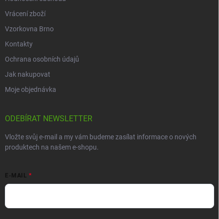
Vrácení zboží
Vzorkovna Brno
Kontakty
Ochrana osobních údajů
Jak nakupovat
Moje objednávka
ODEBÍRAT NEWSLETTER
Vložte svůj e-mail a my vám budeme zasílat informace o nových
produktech na našem e-shopu.
E-MAIL