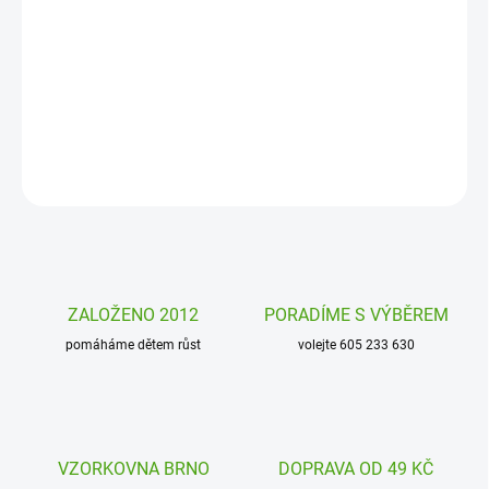
Vyrob si vlastní želatinové bonbony. Přidej příchutě, experimentuj.
Kreativní sada
Výroba bonbonů SentoSphere povede děti krok za
krokem. Je to tak jednoduché a přitom tak zábavné!
DETAILNÍ INFORMACE
ZEPTAT SE
HLÍDAT
ZALOŽENO 2012
PORADÍME S VÝBĚREM
pomáháme dětem růst
volejte 605 233 630
VZORKOVNA BRNO
DOPRAVA OD 49 KČ