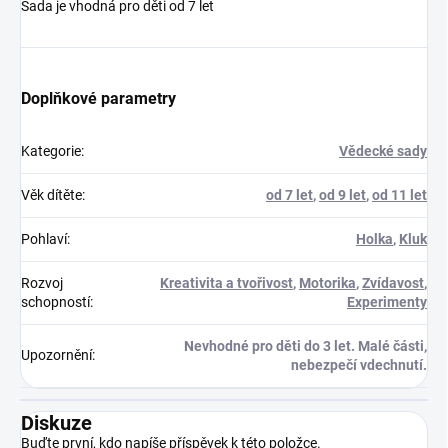
Sada je vhodná pro děti od 7 let
Doplňkové parametry
Kategorie
:
Vědecké sady
Věk dítěte
:
od 7 let
,
od 9 let
,
od 11 let
Pohlaví
:
Holka
,
Kluk
Rozvoj
Kreativita a tvořivost
,
Motorika
,
Zvídavost
,
schopností
:
Experimenty
Nevhodné pro děti do 3 let. Malé části,
Upozornění
:
nebezpečí vdechnutí.
Diskuze
Buďte první, kdo napíše příspěvek k této položce.