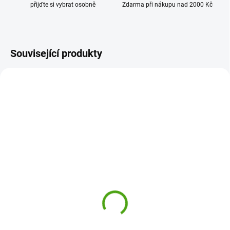
přijďte si vybrat osobně
Zdarma při nákupu nad 2000 Kč
Související produkty
SSP839
SSP224
ODESLÁNÍ DO 7 DNÍ
ODESLÁNÍ DO 7 DNÍ
SentoSphere Kreativní
SentoSphere Gelová
sada Kyanotypie -
mýdla - příroda
Herbářská dílna
885 Kč
886 Kč
Do košíku
Do košíku