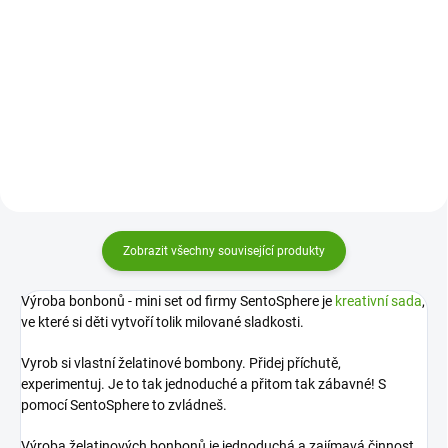
Vyrob si vlastní voňavá mýdla!
Kreativní sada pro děti Vyrob si
Objevte tajemství kyanotypie
gelová mýdla od Sentosphere vás
pomocí této kreativní sady od
přenese do světa fantazie a
Sentosphere. Děti zavede do tajů
barev. Snadné a bezpečné tvoření
vyvolávání fotografií a hravou
pro zvídavé děti. Je...
formou je seznámí s originální
kouzelnou technikou.
Zobrazit všechny související produkty
Výroba bonbonů - mini set od firmy SentoSphere je
kreativní sada
,
ve které si děti vytvoří tolik milované sladkosti.
Vyrob si vlastní želatinové bombony. Přidej příchutě,
experimentuj. Je to tak jednoduché a přitom tak zábavné! S
pomocí SentoSphere to zvládneš.
Výroba želatinových bonbonů je jednoduchá a zajímavá činnost.