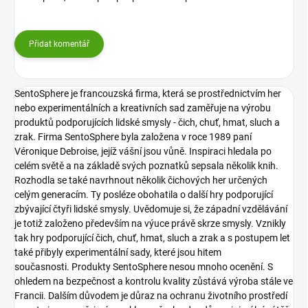
Přidat komentář
SentoSphere je francouzská firma, která se prostřednictvím her
nebo experimentálních a kreativních sad zaměřuje na výrobu
produktů podporujících lidské smysly - čich, chuť, hmat, sluch a
zrak.
Firma SentoSphere byla založena v roce 1989 paní
Véronique Debroise, jejíž vášní jsou vůně. Inspiraci hledala po
celém světě a na základě svých poznatků sepsala několik knih.
Rozhodla se také navrhnout několik čichových her určených
celým generacím. Ty posléze obohatila o další hry podporující
zbývající čtyři lidské smysly. Uvědomuje si, že západní vzdělávání
je totiž založeno především na výuce právě skrze smysly. Vznikly
tak hry podporující čich, chuť, hmat, sluch a zrak a s postupem let
také přibyly experimentální sady, které jsou hitem
současnosti.
Produkty SentoSphere nesou mnoho ocenění. S
ohledem na bezpečnost a kontrolu kvality zůstává výroba stále ve
Francii. Dalším důvodem je důraz na ochranu životního prostředí