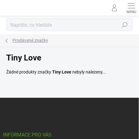
Přejít
na
obsah
Hledat
Prodávané značky
Tiny Love
Žádné produkty značky
Tiny Love
nebyly nalezeny...
Z
á
p
a
t
í
INFORMACE PRO VÁS