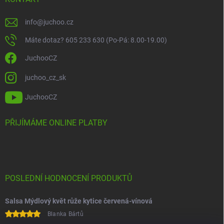
info
@
juchoo.cz
Máte dotaz? 605 233 630 (Po-Pá: 8.00-19.00)
JuchooCZ
juchoo_cz_sk
JuchooCZ
PŘIJÍMÁME ONLINE PLATBY
POSLEDNÍ HODNOCENÍ PRODUKTŮ
Salsa Mýdlový květ růže kytice červená-vínová
Blanka Bártů