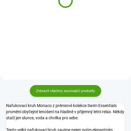
149 Kč
Do košíku
Do košíku
Létající talíř Brouci Djeco je lehké
Nádobka s lupou na hmyz s
a bezpečné dětské frisbee pro děti
pavoukem HABA Terra Kids je
od 4 let. Barevný motiv broučků a
zábavná naučná hračka na ven,
snadné házení promění každou
která promění každé dětské
hru venku v zábavu pro děti i
objevování přírody v malé
dospělé.
dobrodružství. S pavoukem uvnitř
si...
Zobrazit všechny související produkty
Nafukovací kruh Monaco z prémiové kolekce Swim Essentials
promění obyčejné lenošení na hladině v příjemný letní relax. Někdy
stačí jen slunce, voda a chvilka pro sebe.
Tento velký nafukovací kruh zaujme nejen svým elegantním