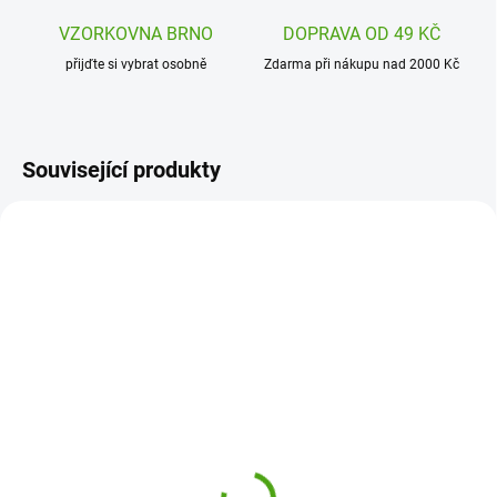
VZORKOVNA BRNO
DOPRAVA OD 49 KČ
přijďte si vybrat osobně
Zdarma při nákupu nad 2000 Kč
Související produkty
DJ02128
H1005241001
SKLADEM
(3 KS)
SKLADEM
(2 KS)
Djeco Létající talíř -
Haba Nádobka s lupou
Brouci
na hmyz s pavoukem
210 Kč