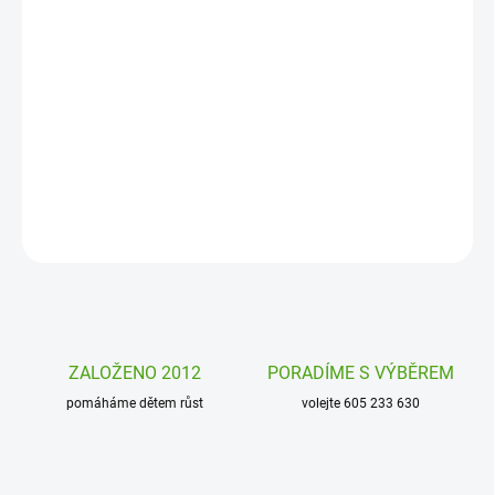
MOŽNOSTI
DORUČENÍ
Nafukovací kruh s textilním potahem Monaco od Swim Essentials
přináší pohodlí, styl a letní pohodu v jednom. Díky měkkému
textilnímu potahu a velkému průměru je ideální pro relaxaci v
bazénu, u moře i na dovolené.
DETAILNÍ INFORMACE
ZEPTAT SE
HLÍDAT
ZALOŽENO 2012
PORADÍME S VÝBĚREM
pomáháme dětem růst
volejte 605 233 630