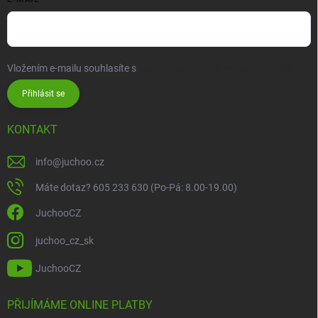
Vložením e-mailu souhlasíte s
podmínkami ochrany osobních údajů
Přihlásit se
KONTAKT
info
@
juchoo.cz
Máte dotaz? 605 233 630 (Po-Pá: 8.00-19.00)
JuchooCZ
juchoo_cz_sk
JuchooCZ
PŘIJÍMÁME ONLINE PLATBY