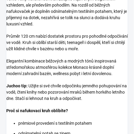
vzhledem, ale především pohodlím. Na rozdíl od běžných
nafukovaček je doplněn odnímatelným textilním potahem, který je
příjemný na dotek, nezahřívá se tolik na slunci a dodává kruhu
luxusní vzhled.
Průměr 120 cm nabízí dostatek prostoru pro pohodlné odpočívání
ve vodě. Kruh si oblíbí starší děti, teenageři i dospělí, kteří si chtějí
užít klidné chvíle v bazénu nebo u moře.
Elegantní kombinace béžových a modrých tónů inspirovaná
středomořskou atmosférou kolekce Monaco krásně doplní
moderní zahradní bazén, wellness pobyt i letní dovolenou.
Juchoo tip:
Užijte si své chvíle odpočinku jemného pohupování na
vodě, čtení knihy nebo pozorování mraků během horkého letního
dne. Stačí si lehnout na kruh a odpočívat.
Proč si nafukovací kruh oblíbíte?
prémiové provedení s textilním potahem
odnímatelný potah se zipem