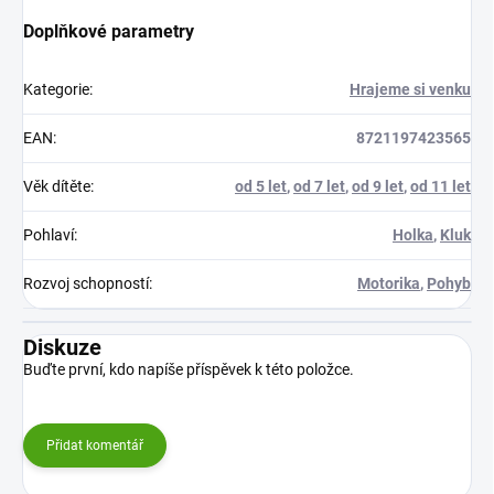
Doplňkové parametry
Kategorie
:
Hrajeme si venku
EAN
:
8721197423565
Věk dítěte
:
od 5 let
,
od 7 let
,
od 9 let
,
od 11 let
Pohlaví
:
Holka
,
Kluk
Rozvoj schopností
:
Motorika
,
Pohyb
Diskuze
Buďte první, kdo napíše příspěvek k této položce.
Přidat komentář