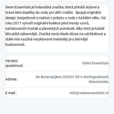
Swim Essentials je holandská značka, která přináší stylové a
hravé letní doplňky do vody pro děti i rodiče. Spojují originální
design, bezpečnost a radost z pobytu u vody v každém věku. Od
roku 2017 vytváří originální kolekce plné trendy vzorů,
nafukovacích hraček a plaveckých pomůcek, díky nimž je každé
léto ještě zábavnější. Značka navíc klade důraz na udržitelnost a
stále více využívá recyklované materiály pro šetrnější
budoucnost.
Výrobní
Swim Essentials
společnost
:
De Beverspijken 205221 EE 's-Hertogenbosch
Adresa
:
Nizozemsko
E-mail
:
info@swimessentials.nl