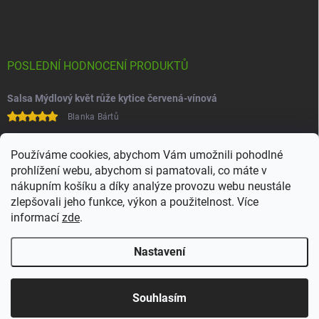
POSLEDNÍ HODNOCENÍ PRODUKTŮ
Salsa Mýdlový květ růže kytice červená-vínová
Blanka Bártů
Paní na telefonu velice ochotná
Používáme cookies, abychom Vám umožnili pohodlné
prohlížení webu, abychom si pamatovali, co máte v
nákupním košíku a díky analýze provozu webu neustále
zlepšovali jeho funkce, výkon a použitelnost. Více
informací
zde
.
Nastavení
Copyright 2026
Juchoo
. Všechna práva vyhrazena.
Upravit nastavení
cookies
Souhlasím
Vytvořil Shoptet