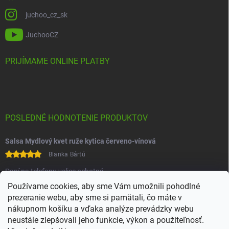
juchoo_cz_sk
JuchooCZ
PRIJÍMAME ONLINE PLATBY
POSLEDNÉ HODNOTENIE PRODUKTOV
Salsa Mydlový kvet ruže kytica červeno-vínová
Blanka Bártů
Paní na telefonu velice ochotná
Používame cookies, aby sme Vám umožnili pohodlné
prezeranie webu, aby sme si pamätali, čo máte v
nákupnom košíku a vďaka analýze prevádzky webu
neustále zlepšovali jeho funkcie, výkon a použiteľnosť.