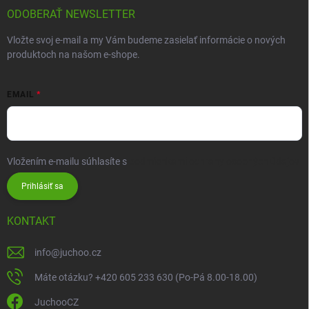
ODOBERAŤ NEWSLETTER
Vložte svoj e-mail a my Vám budeme zasielať informácie o nových
produktoch na našom e-shope.
EMAIL
Vložením e-mailu súhlasíte s
podmienkami ochrany osobných údajov
Prihlásiť sa
KONTAKT
info
@
juchoo.cz
Máte otázku? +420 605 233 630 (Po-Pá 8.00-18.00)
JuchooCZ