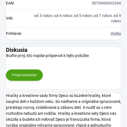
EAN
:
3070900033306
od 3 rokov, od 4 rokov, od 5 rokov, od 7 rokov, od 9
Vek
:
rokov
Pohlavie
:
Holka
Diskusia
Buďte prvý, kto napíše príspevok k tejto položke.
Pridať komentár
Hračky a kreatívne sady firmy Djeco sú kúzelné hračky, ktoré
zaujmú deti v každom veku. Sú nádherne a originálne spracované,
prinášajú rozvoj, vzdelávanie a zábavu detí. A nudiť sa s nimi
rozhodne nebudú ani rodičia. Hračky a kreatívne sety Djeco vás
okúzlia a budete ich milovať.Djeco je francúzska firma, ktorá
vyrába originálne výtvarne spracované, vtipné a jednoducho