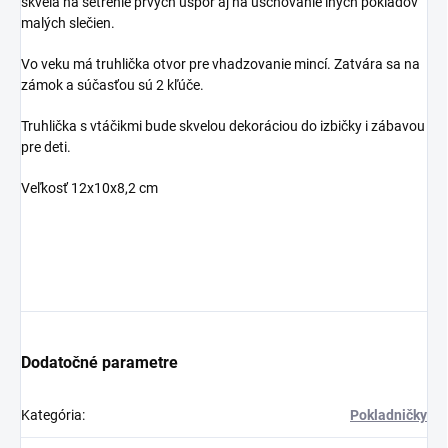
skvelá na šetrenie prvých úspor aj na uschovanie iných pokladov
malých slečien.
Vo veku má truhlička otvor pre vhadzovanie mincí. Zatvára sa na
zámok a súčasťou sú 2 kľúče.
Truhlička s vtáčikmi bude skvelou dekoráciou do izbičky i zábavou
pre deti.
Veľkosť 12x10x8,2 cm
Dodatočné parametre
Kategória
:
Pokladničky