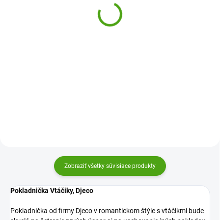
16,29 €
20,58 €
Do košíka
Do košíka
Pokladnička - pokladnička
Veľká drevená detská
Balerína od firmy Djeco v štýle
pokladnička Krokodíl Pearhead je
baletného sveta bude skvelá na
originálna dekorácia do detskej
šetrenie prvých úspor i
izby, ktorá motivuje deti k
uschovanie iných pokladov.
ukladaniu prvých peňazí. Štýlové
prevedenie a hravý dizajn z...
Zobraziť všetky súvisiace produkty
Pokladnička Vtáčiky, Djeco
Pokladnička od firmy Djeco v romantickom štýle s vtáčikmi bude