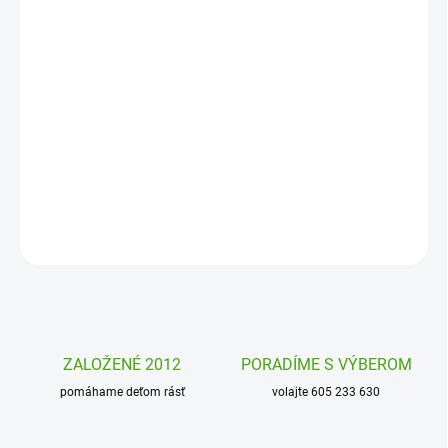
DORUČENIA
−
+
Pridať do košíka
Pokladnička od firmy Djeco v romantickom štýle s vtáčikmi bude
skvelá na šetrenie prvých úspor aj na uschovanie iných pokladov
malých slečien.
DETAILNÉ INFORMÁCIE
OPÝTAŤ SA
STRÁŽIŤ
ZALOŽENÉ 2012
PORADÍME S VÝBEROM
pomáhame deťom rásť
volajte 605 233 630