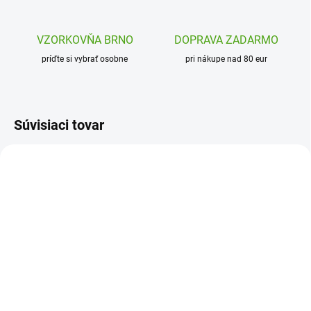
VZORKOVŇA BRNO
DOPRAVA ZADARMO
príďte si vybrať osobne
pri nákupe nad 80 eur
Súvisiaci tovar
DD03332
PH40005
SKLADOM
SKLADOM
(1 KS)
(1 KS)
Djeco Pokladnička -
Pearhead Veľká drevená
Balerina
pokladnička krokodíl