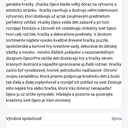
geniálne hračky. Značka Djeco kladie veľký dôraz na výtvarnú a
estetickú stránku - hračky navrhujú a ilustrujú veľmi talentovaní
výtvarníci, ktorí dodávajú už aj tak zaujímavým predmetom
perfektný vzhľad. Hračky Djeco vedia deti zabaviť a pri tom
rozvíjajú fantáziu a zároveň ich vzdelávajú.Unikátny svet Djeco
tvorí celý rad hier, hračky a dekoratívne predmety. V širokom
sortimente nájdete vysoko kvalitné drevené hračky, puzzle,
spoločenské a kartové hry, kreatívne sady, dekorácie do detskej
izbičky a mnoho - mnoho ďalších pokladov s nezameniteľným
dizajnom Djeco!Pre väčšie deti dostávajú hry a hračky okrem
krásnych ilustrácií a nápadité spracovanie aj ďalší rozmer. Hračky
začnú byť vynaliezavé, tvorivé, jednoducho nadčasové. Ohromí
svojou variabilitou, ktorá priamo podporuje kreativitu detí a budú
tak ďalej a ďalej ovplyvňovať a rozvíjať ich pohľad na svet.Existuje
ešte nejaká hra alebo hračka, ktorá Vás doteraz nenapadla?
Djeco ju už určite vymyslelo. Hľadajte a pozorne sa pozerajte,
kreatívny svet Djeco je Vám otvorený.
Výrobná spoločnosť
:
Djeco