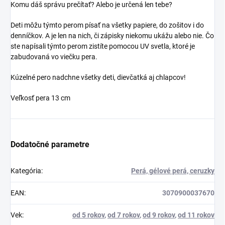
Komu dáš správu prečítať? Alebo je určená len tebe?
Deti môžu týmto perom písať na všetky papiere, do zošitov i do
denníčkov. A je len na nich, či zápisky niekomu ukážu alebo nie. Čo
ste napísali týmto perom zistíte pomocou UV svetla, ktoré je
zabudovaná vo viečku pera.
Kúzelné pero nadchne všetky deti, dievčatká aj chlapcov!
Veľkosť pera 13 cm
Dodatočné parametre
Kategória
:
Perá, gélové perá, ceruzky
EAN
:
3070900037670
Vek
:
od 5 rokov
,
od 7 rokov
,
od 9 rokov
,
od 11 rokov