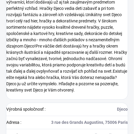
výtvarníci, ktorí dodávajú už aj tak zaujímavým predmetom
perfektný vzhľad. Hračky Djeco vedia deti zabaviť a pri tom
rozvíjajú fantáziu a zároveň ich vzdelávajú.Unikátny svet Djeco
tvorí celý rad hier, hračky a dekoratívne predmety. V širokom
sortimente nájdete vysoko kvalitné drevené hračky, puzzle,
spoločenské a kartové hry, kreatívne sady, dekorácie do detskej
izbičky a mnoho - mnoho ďalších pokladov s nezameniteľným
dizajnom Djeco!Pre väčšie deti dostávajú hry a hračky okrem
krásnych ilustrácií a nápadité spracovanie aj ďalší rozmer. Hračky
začnú byť vynaliezavé, tvorivé, jednoducho nadčasové. Ohromí
svojou variabilitou, ktorá priamo podporuje kreativitu detí a budú
tak ďalej a ďalej ovplyvňovať a rozvíjať ich pohľad na svet.Existuje
ešte nejaká hra alebo hračka, ktorá Vás doteraz nenapadla?
Djeco ju už určite vymyslelo. Hľadajte a pozorne sa pozerajte,
kreatívny svet Djeco je Vám otvorený.
Výrobná spoločnosť
:
Djeco
Adresa
:
3 rue des Grands Augustins, 75006 Paris