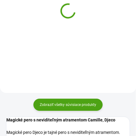
neviditeľným
Gumovateľné pero so
atramentom Caroline
zvieratkom
4,54 €
1,24 €
Do košíka
Do košíka
Magické pero Djeco je tajné pero
Gumovateľné pero so zvieratkom
s neviditeľným atramentom.
Creatissimo poteší všetky deti,
Komu dáš správu prečítať?
ktoré rady píšu, kreslia a tvoria.
Vďaka špeciálnemu
gumovateľnému atramentu
môžu svoje chyby ľahko opraviť
a...
Zobraziť všetky súvisiace produkty
Magické pero s neviditeľným atramentom Camille, Djeco
Magické pero Djeco je tajné pero s neviditeľným atramentom.