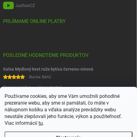
JuchooCZ
PRIJÍMAME ONLINE PLATBY
POSLEDNÉ HODNOTENIE PRODUKTOV
Salsa Mydlový kvet ruže kytica červeno-vínová
Blanka Bártů
Paní na telefonu velice ochotná
Používame cookies, aby sme Vám umožnili pohodlné
prezeranie webu, aby sme si pamätali, čo máte v
nákupnom košíku a vďaka analýze prevádzky webu
neustále zlepšovali jeho funkcie, výkon a použiteľnosť.
Viac informácií
tu
.
Heureka
Comgate