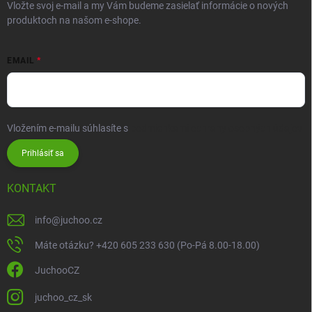
Vložte svoj e-mail a my Vám budeme zasielať informácie o nových
produktoch na našom e-shope.
EMAIL
Vložením e-mailu súhlasíte s
podmienkami ochrany osobných údajov
Prihlásiť sa
KONTAKT
info
@
juchoo.cz
Máte otázku? +420 605 233 630 (Po-Pá 8.00-18.00)
JuchooCZ
juchoo_cz_sk