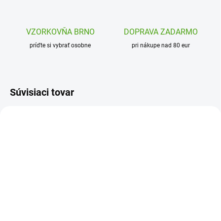
VZORKOVŇA BRNO
DOPRAVA ZADARMO
príďte si vybrať osobne
pri nákupe nad 80 eur
Súvisiaci tovar
NOVINKA
DD03766
ARTM81912
SKLADOM
SKLADOM
(1 KS)
(>5 KS)
Djeco Magické pero s
Artmagico Creatissimo