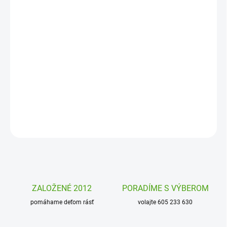
MOŽNOSTI
DORUČENIA
−
+
Pridať do košíka
Magické pero Djeco je tajné pero s neviditeľným atramentom.
Komu dáš správu prečítať?
DETAILNÉ INFORMÁCIE
OPÝTAŤ SA
STRÁŽIŤ
ZALOŽENÉ 2012
PORADÍME S VÝBEROM
pomáhame deťom rásť
volajte 605 233 630