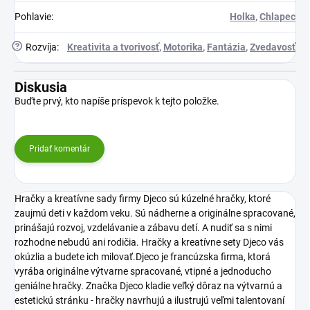
Pohlavie
:
Holka
,
Chlapec
?
Rozvíja
:
Kreativita a tvorivosť
,
Motorika
,
Fantázia
,
Zvedavosť
Diskusia
Buďte prvý, kto napíše príspevok k tejto položke.
Pridať komentár
Hračky a kreatívne sady firmy Djeco sú kúzelné hračky, ktoré
zaujmú deti v každom veku. Sú nádherne a originálne spracované,
prinášajú rozvoj, vzdelávanie a zábavu detí. A nudiť sa s nimi
rozhodne nebudú ani rodičia. Hračky a kreatívne sety Djeco vás
okúzlia a budete ich milovať.Djeco je francúzska firma, ktorá
vyrába originálne výtvarne spracované, vtipné a jednoducho
geniálne hračky. Značka Djeco kladie veľký dôraz na výtvarnú a
estetickú stránku - hračky navrhujú a ilustrujú veľmi talentovaní