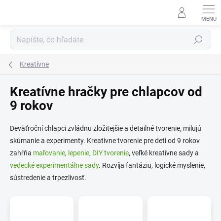
Prejsť
na
obsah
Hľadať
Kreatívne
Kreatívne hračky pre chlapcov od
9 rokov
Deväťroční chlapci zvládnu zložitejšie a detailné tvorenie, milujú
skúmanie a experimenty. Kreatívne tvorenie pre deti od 9 rokov
zahŕňa
maľovanie
,
lepenie
,
DIY tvorenie
, veľké kreatívne sady a
vedecké experimentálne sady
. Rozvíja fantáziu, logické myslenie,
sústredenie a trpezlivosť.