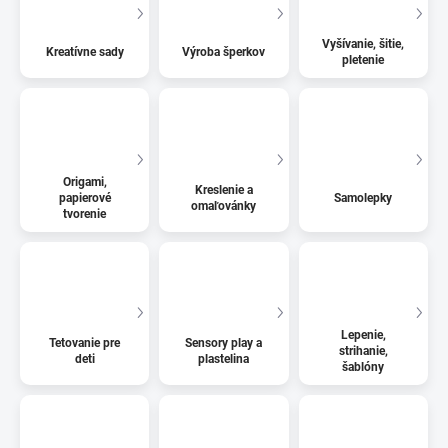
Vyšívanie, šitie,
Kreatívne sady
Výroba šperkov
pletenie
Origami,
Kreslenie a
papierové
Samolepky
omaľovánky
tvorenie
Lepenie,
Tetovanie pre
Sensory play a
strihanie,
deti
plastelina
šablóny