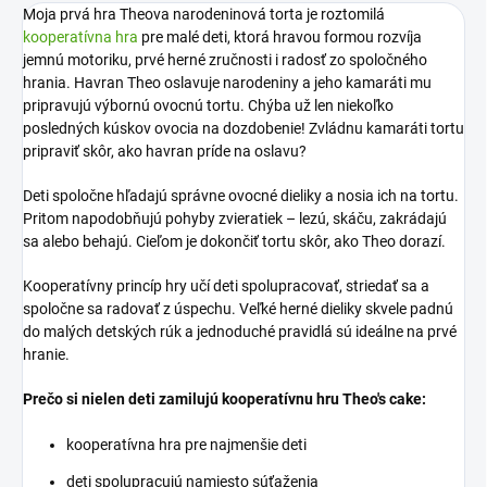
Moja prvá hra Theova narodeninová torta je roztomilá
kooperatívna hra
pre malé deti, ktorá hravou formou rozvíja
jemnú motoriku, prvé herné zručnosti i radosť zo spoločného
hrania. Havran Theo oslavuje narodeniny a jeho kamaráti mu
pripravujú výbornú ovocnú tortu. Chýba už len niekoľko
posledných kúskov ovocia na dozdobenie! Zvládnu kamaráti tortu
pripraviť skôr, ako havran príde na oslavu?
Deti spoločne hľadajú správne ovocné dieliky a nosia ich na tortu.
Pritom napodobňujú pohyby zvieratiek – lezú, skáču, zakrádajú
sa alebo behajú. Cieľom je dokončiť tortu skôr, ako Theo dorazí.
Kooperatívny princíp hry učí deti spolupracovať, striedať sa a
spoločne sa radovať z úspechu. Veľké herné dieliky skvele padnú
do malých detských rúk a jednoduché pravidlá sú ideálne na prvé
hranie.
Prečo si nielen deti zamilujú kooperatívnu hru Theo's cake:
kooperatívna hra pre najmenšie deti
deti spolupracujú namiesto súťaženia