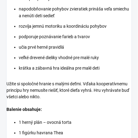
napodobňovanie pohybov zvieratiek prináša veľa smiechu
a nenúti deti sedieť
rozvíja jemnú motoriku a koordináciu pohybov
podporuje poznávanie farieb a tvarov
učia prvé herné pravidlá
veľké drevené dieliky vhodné pre malé ruky
krátka a zábavná hra ideálna pre malé deti
Užite si spoločné hranie s malými deťmi. Vďaka kooperatívnemu
princípu hry nemusíte riešiť, ktoré dieťa vyhrá. Hru vyhrávate buď
všetci alebo nikto.
Balenie obsahuje:
1 herný plán – ovocná torta
1 figúrku havrana Thea