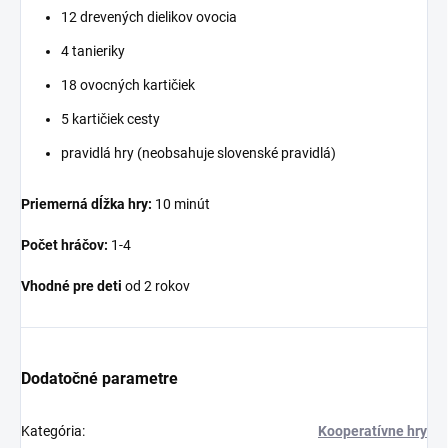
12 drevených dielikov ovocia
4 tanieriky
18 ovocných kartičiek
5 kartičiek cesty
pravidlá hry (neobsahuje slovenské pravidlá)
Priemerná dĺžka hry:
10 minút
Počet hráčov:
1-4
Vhodné pre deti
od 2 rokov
Dodatočné parametre
Kategória
:
Kooperatívne hry