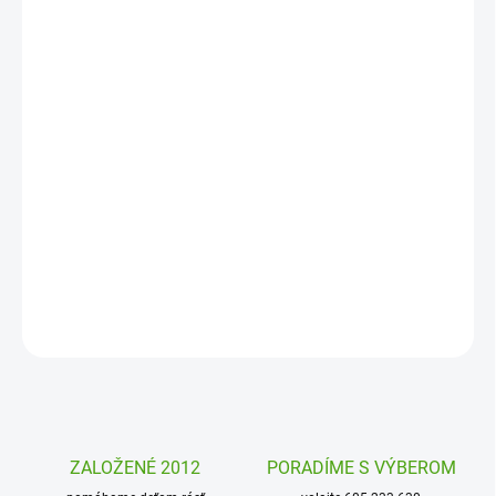
MOŽNOSTI
DORUČENIA
−
+
Pridať do košíka
Kooperatívna hra
Theova narodeninová torta od Haba je zábavná
hra pre najmenšie deti. Ozdobte tortu skôr, ako havran Theo príde
na narodeninovú oslavu. Deti pri hre napodobňujú pohyby
zvieratiek, spoznávajú farby aj tvary.
DETAILNÉ INFORMÁCIE
OPÝTAŤ SA
STRÁŽIŤ
ZALOŽENÉ 2012
PORADÍME S VÝBEROM