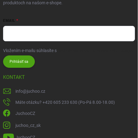
produktoch na našom e-shope.
EMAIL
Vložením e-mailu súhlasíte s
podmienkami ochrany osobných údajov
Prihlásiť sa
KONTAKT
info
@
juchoo.cz
Máte otázku? +420 605 233 630 (Po-Pá 8.00-18.00)
JuchooCZ
juchoo_cz_sk
JuchooCZ