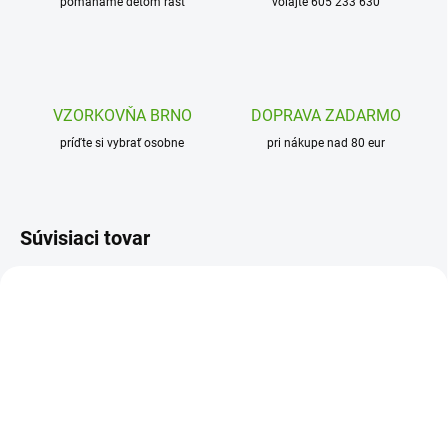
pomáhame deťom rásť
volajte 605 233 630
VZORKOVŇA BRNO
DOPRAVA ZADARMO
príďte si vybrať osobne
pri nákupe nad 80 eur
Súvisiaci tovar
H1004170014
J02469
SKLADOM