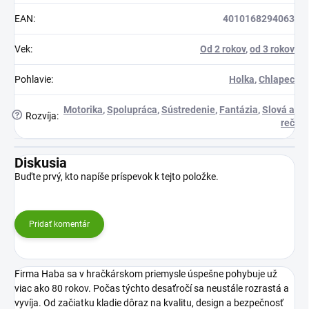
EAN
:
4010168294063
Vek
:
Od 2 rokov
,
od 3 rokov
Pohlavie
:
Holka
,
Chlapec
Motorika
,
Spolupráca
,
Sústredenie
,
Fantázia
,
Slová a
?
Rozvíja
:
reč
Diskusia
Buďte prvý, kto napíše príspevok k tejto položke.
Pridať komentár
Firma Haba sa v hračkárskom priemysle úspešne pohybuje už
viac ako 80 rokov. Počas týchto desaťročí sa neustále rozrastá a
vyvíja. Od začiatku kladie dôraz na kvalitu, design a bezpečnosť