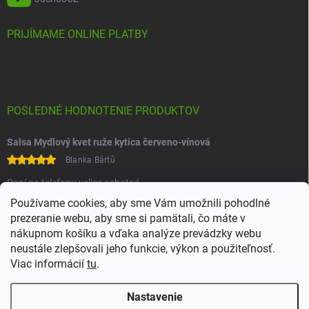
PRIJÍMAME ONLINE PLATBY
POSLEDNÉ HODNOTENIE PRODUKTOV
Salsa Mydlový kvet ruže kytica červeno-vínová
Blanka Bártů
Paní na telefonu velice ochotná
Používame cookies, aby sme Vám umožnili pohodlné
prezeranie webu, aby sme si pamätali, čo máte v
nákupnom košíku a vďaka analýze prevádzky webu
neustále zlepšovali jeho funkcie, výkon a použiteľnosť.
Viac informácií
tu
.
Heureka
Comgate
Nastavenie