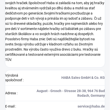
svojich hračiek.Spoločnosť Haba si zakladá na tom, aby jej hračky
kvalitou aj stvárnením vydržali po dlhú dobu a mohli sa stať
dedičstvom po generácie.Svojimi hračkami povzbudzuje a
podporuje deti v ich vývoji a prináša im aj radosť a zábavu. Či už
sú to drevené skladačky, puzzle, hračky pre najmenších alebo hry
pre deti.V sortimente nájdete hračky od bábätiek po zábavu pre
starších školákov a vo svojich hrách nadchne aj dospelých.
Posolstvo firmy Haba znie: Deti sú najdôležitejšie bytosti na
svete.Svoju výrobu udržuje v kladnom vzťahu so životným
prostredím. Na výrobu často využíva drevo z buku. Hračky sú
certifikované a testované externými asociáciami pre testovanie
TÜV.
Výrobná
HABA Sales GmbH & Co. KG
spoločnosť
:
August - Grosch - Strasse 28-38, 964 76 Bad
Adresa
:
Rodach, Germany
E-mail
:
service@haba.de