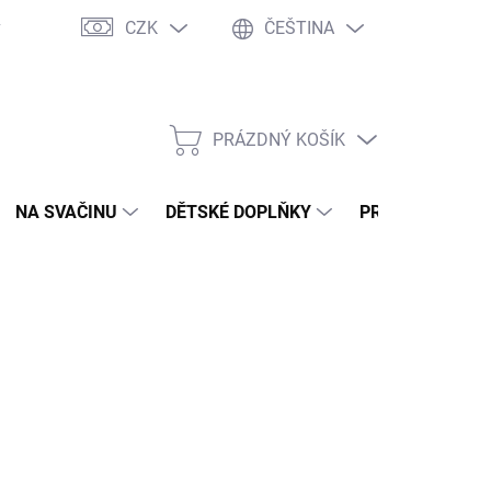
CZK
ČEŠTINA
y
Ochrana osobních údajů
Jak nakupovat
Moje objednávka
PRÁZDNÝ KOŠÍK
NÁKUPNÍ
KOŠÍK
NA SVAČINU
DĚTSKÉ DOPLŇKY
PRO DOSPĚLÉ