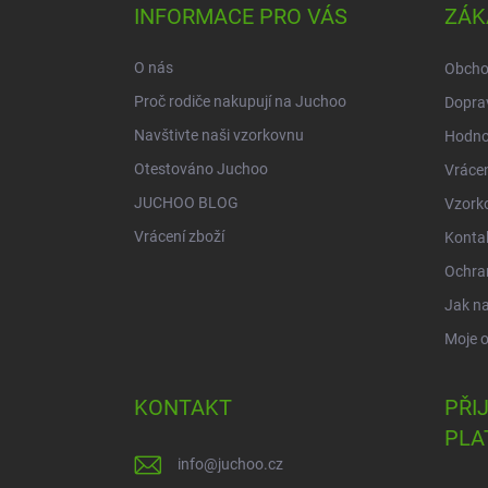
a
INFORMACE PRO VÁS
ZÁK
t
í
O nás
Obcho
Proč rodiče nakupují na Juchoo
Doprav
Navštivte naši vzorkovnu
Hodno
Otestováno Juchoo
Vrácen
JUCHOO BLOG
Vzork
Vrácení zboží
Konta
Ochra
Jak n
Moje 
KONTAKT
PŘI
PLA
info
@
juchoo.cz