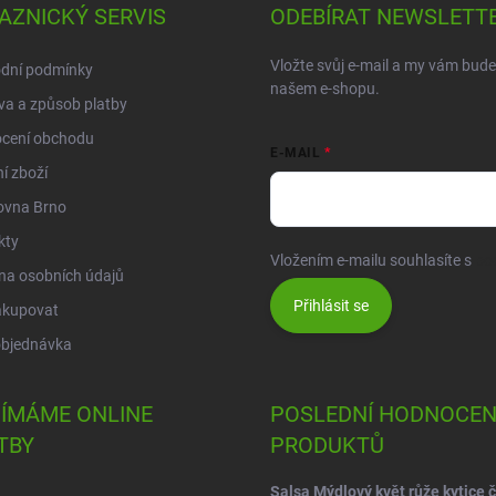
AZNICKÝ SERVIS
ODEBÍRAT NEWSLETT
Vložte svůj e-mail a my vám bud
dní podmínky
našem e-shopu.
a a způsob platby
cení obchodu
E-MAIL
í zboží
ovna Brno
kty
Vložením e-mailu souhlasíte s
po
na osobních údajů
Přihlásit se
akupovat
objednávka
JÍMÁME ONLINE
POSLEDNÍ HODNOCEN
TBY
PRODUKTŮ