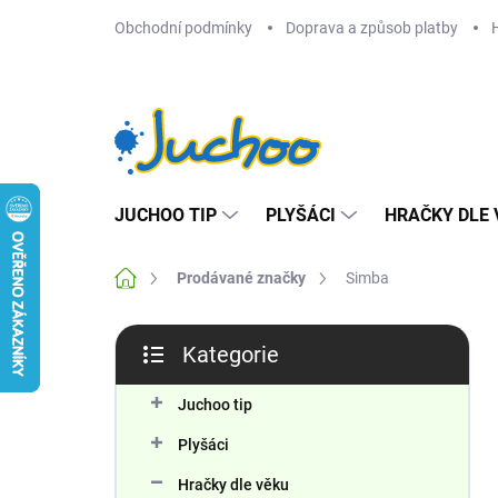
Přejít
Obchodní podmínky
Doprava a způsob platby
na
obsah
JUCHOO TIP
PLYŠÁCI
HRAČKY DLE 
Domů
Prodávané značky
Simba
P
Kategorie
o
Přeskočit
s
kategorie
t
Juchoo tip
r
Plyšáci
a
n
Hračky dle věku