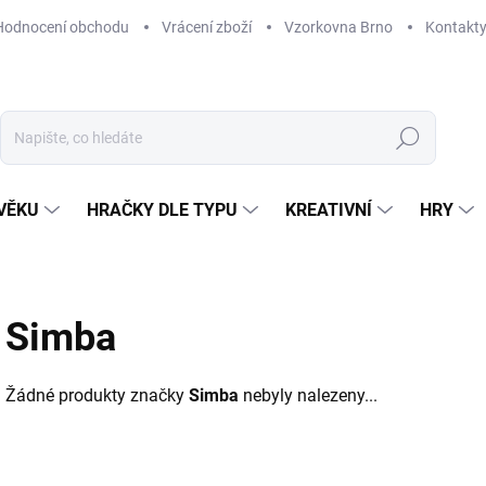
Hodnocení obchodu
Vrácení zboží
Vzorkovna Brno
Kontakt
Hledat
VĚKU
HRAČKY DLE TYPU
KREATIVNÍ
HRY
Simba
Žádné produkty značky
Simba
nebyly nalezeny...