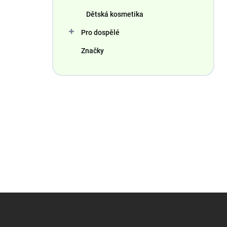
Dětská kosmetika
Pro dospělé
Značky
Z
á
p