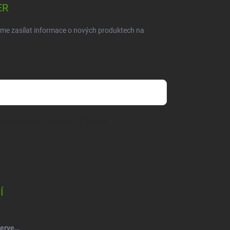
ER
eme zasílat informace o nových produktech na
dmínkami ochrany osobních údajů
Í
Salsa Mýdlový květ růže kytice červená-vínová