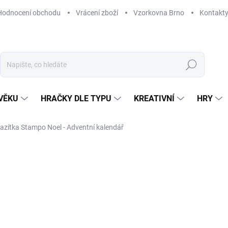
Hodnocení obchodu
Vrácení zboží
Vzorkovna Brno
Kontakt
Hledat
VĚKU
HRAČKY DLE TYPU
KREATIVNÍ
HRY
azítka Stampo Noel - Adventní kalendář
NAČKA:
ALADINE
239 Kč
Měrná
VYPRODÁNO
cena:
MOŽNOSTI DORUČENÍ