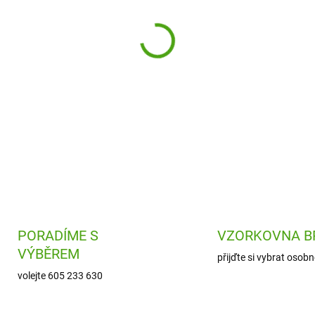
Razítka Stampo Noel Adventní
vyzdobíte adventní kalendář 
tématikou.
DETAILNÍ INFORMACE
PORADÍME S
VZORKOVNA B
VÝBĚREM
přijďte si vybrat osobn
volejte 605 233 630