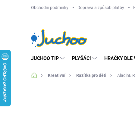
Přejít
Obchodní podmínky
Doprava a způsob platby
na
obsah
JUCHOO TIP
PLYŠÁCI
HRAČKY DLE 
Domů
Kreativní
Razítka pro děti
AladinE R
Neohodnoceno
Podrobnosti hodnocení
Z