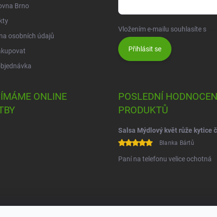
ovna Brno
kty
Vložením e-mailu souhlasíte s
po
na osobních údajů
Přihlásit se
akupovat
objednávka
JÍMÁME ONLINE
POSLEDNÍ HODNOCEN
TBY
PRODUKTŮ
Blanka Bártů
Paní na telefonu velice ochotná