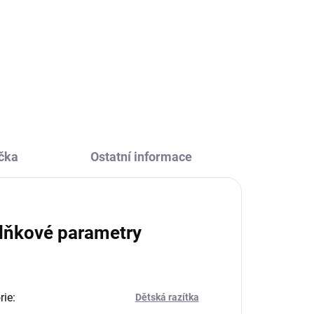
s
Razítka Aladine StampoLovely
Dortíky jsou precizně
propracovaná dřevěná razítka
pro děti, která jsou skvělá na
razítkování do deníčků i vytváření
přáníček.
čka
Ostatní informace
lňkové parametry
rie
:
Dětská razítka