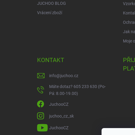
JUCHOO BLOG
Vzork
Vrácení zboží
Konta
Ochra
Jak n
Moje 
KONTAKT
PŘI
PLA
info
@
juchoo.cz
Máte dotaz? 605 233 630 (Po-
Pá: 8.00-19.00)
JuchooCZ
juchoo_cz_sk
JuchooCZ