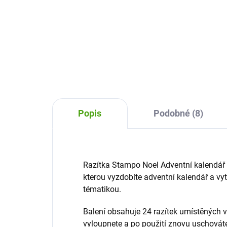
Sta
Alad
Razítka pro děti StampoMinos
vyz
Stroje - dopravní prostředky je
vytv
sada velkých razítek vhodných k
jaké
domalování, které podpoří
dos
kreativitu, fantazii a motoriku
dětí.
Popis
Podobné (8)
Razítka Stampo Noel Adventní kalendář o
kterou vyzdobíte adventní kalendář a vy
tématikou.
Balení obsahuje 24 razítek umístěných v
vyloupnete a po použití znovu uschovát