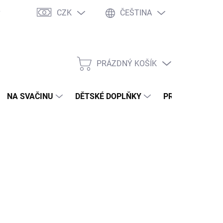
CZK
ČEŠTINA
y
Ochrana osobních údajů
Jak nakupovat
Moje objednávka
PRÁZDNÝ KOŠÍK
NÁKUPNÍ
KOŠÍK
NA SVAČINU
DĚTSKÉ DOPLŇKY
PRO DOSPĚLÉ