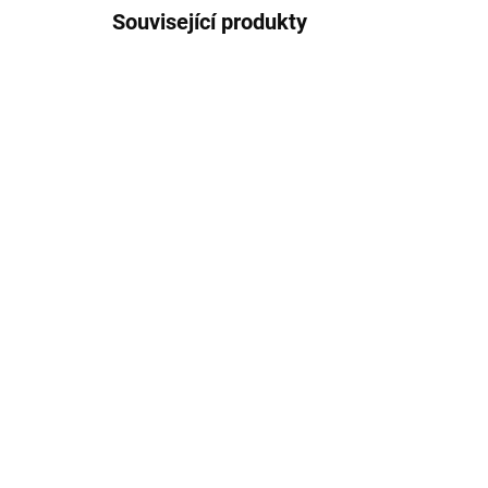
Související produkty
ALA55269
SKLADEM
(1 KS)
AladinE Razítka
Al
StampoMinos Stroje -
wit
dopravní prostředky
33
350 Kč
Do košíku