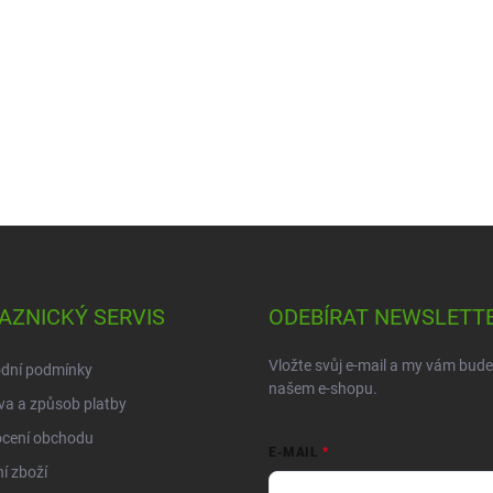
AZNICKÝ SERVIS
ODEBÍRAT NEWSLETT
Vložte svůj e-mail a my vám bud
dní podmínky
našem e-shopu.
a a způsob platby
cení obchodu
E-MAIL
í zboží