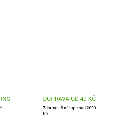
 kalendář Aladine je sada razítek, se kterou
a vytvoříte doplňky a obrázky s vánoční
ZEPTAT SE
HLÍDAT
RNO
DOPRAVA OD 49 KČ
ě
Zdarma při nákupu nad 2000
Kč