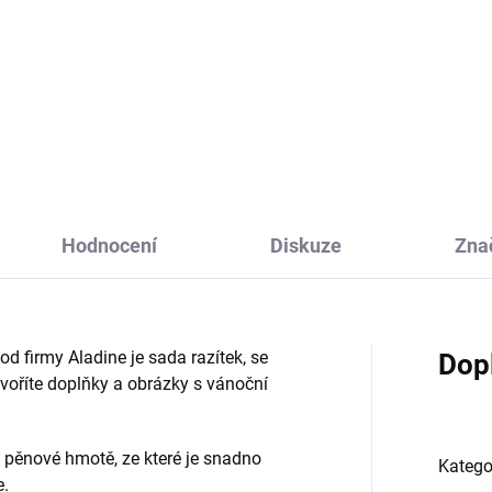
mpo with love Visačky od
Razítka pro děti StampoMino
ine je sada razítek, se kterou
Safari je sada velkých razítek
dobíte vánoční dárky a
vhodných k domalování, které
oříte originální označení
podpoří kreativitu, fantazii a
hokoliv dárku, ať už pro děti či
motoriku dětí.
pělé.
Hodnocení
Diskuze
Zna
d firmy Aladine je sada razítek, se
Dop
tvoříte doplňky a obrázky s vánoční
 pěnové hmotě, ze které je snadno
Katego
e.