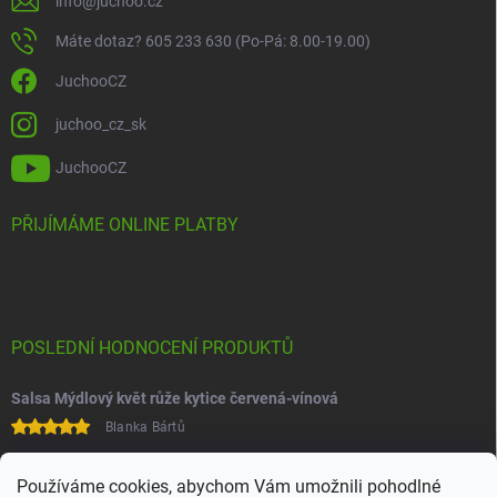
info
@
juchoo.cz
Máte dotaz? 605 233 630 (Po-Pá: 8.00-19.00)
JuchooCZ
juchoo_cz_sk
JuchooCZ
PŘIJÍMÁME ONLINE PLATBY
POSLEDNÍ HODNOCENÍ PRODUKTŮ
Salsa Mýdlový květ růže kytice červená-vínová
Blanka Bártů
Paní na telefonu velice ochotná
Používáme cookies, abychom Vám umožnili pohodlné