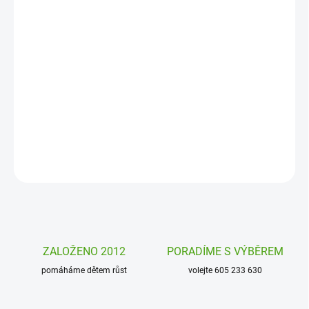
DORUČENÍ
−
+
Přidat do košíku
Duo puzzle Čísla Djeco jsou párové puzzle pro nejmenší. Přiřaďte
ke zvířítkům, správné číslo. Krásně ilustrované puzzle od firmy
Djeco.
DETAILNÍ INFORMACE
ZEPTAT SE
HLÍDAT
ZALOŽENO 2012
PORADÍME S VÝBĚREM
pomáháme dětem růst
volejte 605 233 630