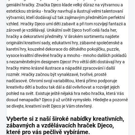
geniální hračky. Značka Djeco klade velký důraz na výtvarnou a
estetickou stránku - hračky navrhují a ilustrují velmi talentovaní
výtvarníci, kteří dodávají už tak zajímavým předmětům perfektní
vzhled. Hračky Djeco umí děti zabavit a při tom rozvíjejí fantazii a
zároveň je vzdělávají.
Unikátní svět Djeco tvoří celá řada her,
hračky a dekorativní předměty. V širokém sortimentu najdete
originální kreativní sady, edukativní hry, zábavné společenské a
karetní hry, kouzelné dekorace do dětského pokojíčku, puzzle,
vysoce kvalitní dřevěné hračky a mnoho - mnoho dalších pokladů
s nezaměnitelným designem Djeco!
Pro větší děti dostávají hry a
hračky mimo krásné ilustrace a nápadité zpracování i další
rozměr. Hračky začnou být vynalézavé, tvořivé, prostě
nadčasové. Ohromí svojí variabilitou, která přímo podporuje
kreativitu dětí a budou tak dál a dál ovlivňovat a rozvíjet jejich
pohled na svět.
Existuje ještě nějaká hra nebo hračka, která Vás
dosud nenapadla? Djeco ji už určitě vymyslelo. Hledejte a pozorně
se dívejte, kreativní svět Djeco je Vám otevřený.
Vyberte si z naší široké nabídky kreativních,
zábavných a vzdělávacích hraček Djeco,
které pro vás pečlivě vybíráme.