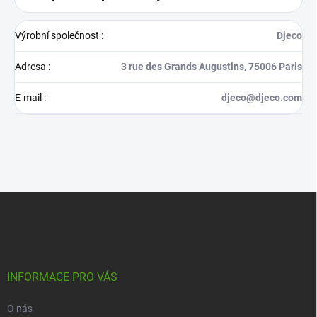
Výrobní společnost
:
Djeco
Adresa
:
3 rue des Grands Augustins, 75006 Paris
E-mail
:
djeco@djeco.com
Z
á
p
a
t
í
INFORMACE PRO VÁS
O nás