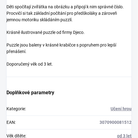
Děti spočítají zvířátka na obrázku a připojí k nim správné číslo.
Procvičí si tak základní počítání pro předškoláky a zároveň
jemnou motoriku skládáním puzzlí.
Krásně ilustrované puzzle od firmy Djeco.
Puzzle jsou baleny v krásné krabičce s popruhem pro lepší
přenášení.
Doporučený věk od 3 let.
Doplňkové parametry
Kategorie
:
Učení hrou
EAN
:
3070900081512
Věk dítěte
:
od 3 let