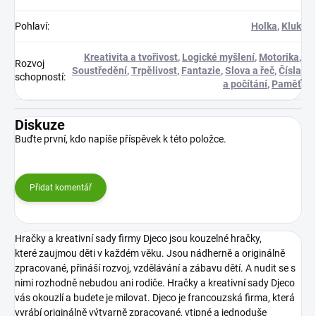
Pohlaví
:
Holka
,
Kluk
Kreativita a tvořivost
,
Logické myšlení
,
Motorika
,
Rozvoj
Soustředění
,
Trpělivost
,
Fantazie
,
Slova a řeč
,
Čísla
schopností
:
a počítání
,
Paměť
Diskuze
Buďte první, kdo napíše příspěvek k této položce.
Přidat komentář
Hračky a kreativní sady firmy Djeco jsou kouzelné hračky,
které zaujmou děti v každém věku. Jsou nádherně a originálně
zpracované, přináší rozvoj, vzdělávání a zábavu dětí. A nudit se s
nimi rozhodně nebudou ani rodiče. Hračky a kreativní sady Djeco
vás okouzlí a budete je milovat.
Djeco je francouzská firma, která
vyrábí originálně výtvarně zpracované, vtipné a jednoduše