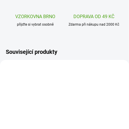
VZORKOVNA BRNO
DOPRAVA OD 49 KČ
přijďte si vybrat osobně
Zdarma při nákupu nad 2000 Kč
Související produkty
H2012357001
DJ08266
SKLADEM
SKLADEM
(1 KS)
(1 KS)
Haba Magnetický
Djeco Puzzle Malá a
labyrint Vario Město
velká zvířátka na farmě