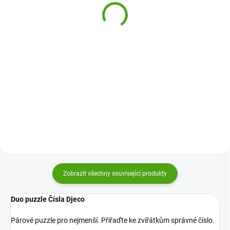
717 Kč
230 Kč
Do košíku
Do košíku
Magnetický labyrint s perem
Puzzle Malá a velká zvířátka na
Město od Haba je magnetická
farmě od Djeco budou skvělou
hra, která zabaví všechny kluky i
zábavou a zároveň učením pro
holky. Dětem podpoří jemnou
nejmenší děti. Které zvířátko je
motoriku i kreativitu a fantazii.
nejmenší? A které nejvyšší?
Postaví si vlastní město...
Zobrazit všechny související produkty
Duo puzzle Čísla Djeco
Párové puzzle pro nejmenší. Přiřaďte ke zvířátkům správné číslo.