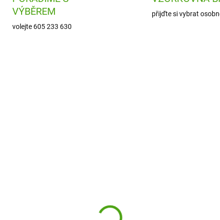
VÝBĚREM
přijďte si vybrat osobn
volejte 605 233 630
H1300171007
DJ0
ODESLÁNÍ DO 7 DNÍ
SKL
(
ba Hra pro nejmenší
Djeco Hra Malá asocia
am Mňam Brumík