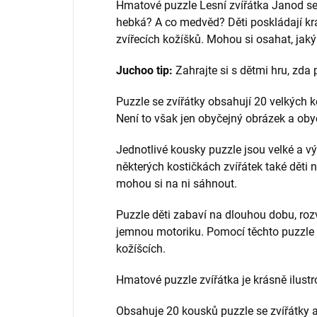
Hmatové puzzle Lesní zvířátka Janod s
hebká? A co medvěd? Děti poskládají krá
zvířecích kožíšků. Mohou si osahat, jaký 
Juchoo tip:
Zahrajte si s dětmi hru, zda 
Puzzle se zvířátky obsahují 20 velkých k
Není to však jen obyčejný obrázek a oby
Jednotlivé kousky puzzle jsou velké a v
některých kostičkách zvířátek také děti n
mohou si na ni sáhnout.
Puzzle děti zabaví na dlouhou dobu, rozvíj
jemnou motoriku. Pomocí těchto puzzle dě
kožíšcích.
Hmatové puzzle zvířátka je krásně ilust
Obsahuje 20 kousků puzzle se zvířátky a 