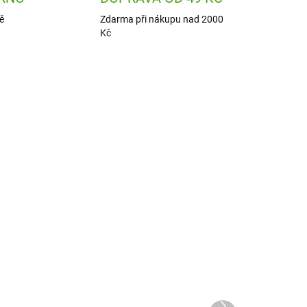
ě
Zdarma při nákupu nad 2000
Kč
8553
H1306354002
ADEM
SKLADEM
1 KS)
(2 KS)
ce
Haba Hra pro nejmenší
Můj domov
Další