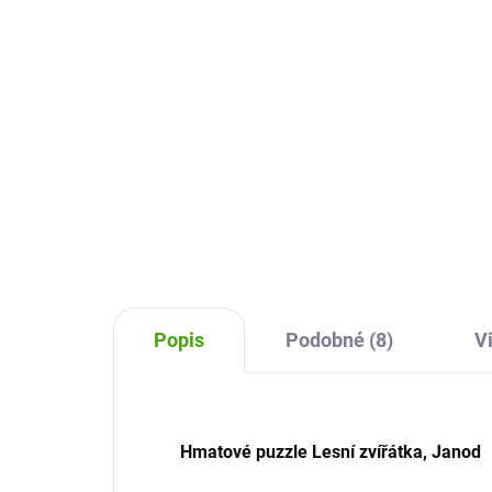
449 Kč
44
Do košíku
Little Circuit - hra Malý okruh
Nech
Djeco je zábavná hra už pro
nejm
nejmenší hráče. Kdo jako první
Hab
dovede své zvířátko do cíle?
nak
Pozor, cesta se může
med
komplikovat.
Popis
Podobné (8)
V
Hmatové puzzle Lesní zvířátka, Janod