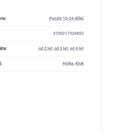
rie
:
Puzzle 16-24 dílků
3700217326852
ěte
:
od 2 let
,
od 3 let
,
od 4 let
í
:
Holka
,
Kluk