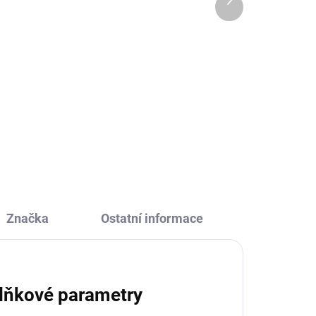
produkt
379 Kč
Do košíku
Hra od firmy Haba Můj domov je
určena pro nejmenší hráče. Které
věci z běžného života patří do
jaké místnosti? Umí je vaše děti
roztřídit a pojmenovat?
Značka
Ostatní informace
lňkové parametry