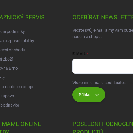
AZNICKÝ SERVIS
ODEBÍRAT NEWSLETT
Vložte svůj e-mail a my vám bud
dní podmínky
našem e-shopu.
a a způsob platby
cení obchodu
E-MAIL
í zboží
ovna Brno
kty
Vložením e-mailu souhlasíte s
po
na osobních údajů
Přihlásit se
akupovat
objednávka
JÍMÁME ONLINE
POSLEDNÍ HODNOCEN
TBY
PRODUKTŮ