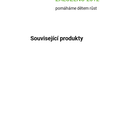
pomáháme dětem růst
Související produkty
DJ08550
SKLADEM
(1 KS)
Ha
Djeco Hra Malý okruh
Mň