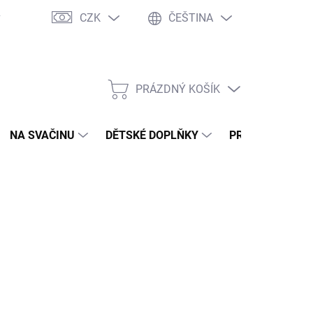
CZK
ČEŠTINA
y
Ochrana osobních údajů
Jak nakupovat
Moje objednávka
PRÁZDNÝ KOŠÍK
NÁKUPNÍ
KOŠÍK
NA SVAČINU
DĚTSKÉ DOPLŇKY
PRO DOSPĚLÉ
2026
MOŽNOSTI DORUČENÍ