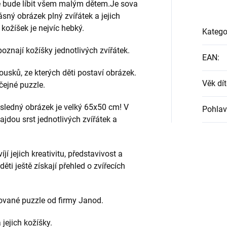
e bude líbit všem malým dětem.Je sova
sný obrázek plný zvířátek a jejich
kožíšek je nejvíc hebký.
Katego
poznají kožíšky jednotlivých zvířátek.
EAN
:
ousků, ze kterých děti postaví obrázek.
Věk dít
čejné puzzle.
ýsledný obrázek je velký 65x50 cm! V
Pohlav
ajdou srst jednotlivých zvířátek a
í jejich kreativitu, představivost a
ti ještě získají přehled o zvířecích
rované puzzle od firmy Janod.
jejich kožíšky.