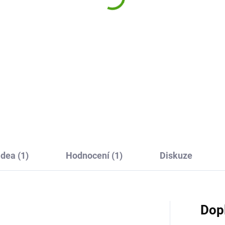
440 Kč
9 Kč
Do košíku
Do košíku
Little Association - hra Malá
te hrát hry i ty úplně
asociace do firmy Djeco je
enší děti. Třeba hru od firmy
postřehová hra pro ty úplně
a Mňam Mňam Brumík. A
nejmenší hráče. Nachystejte
rmte společně hladového
krásné obrázky a zvířátka a
vídka.
začínáme.
idea (1)
Hodnocení (1)
Diskuze
Dop