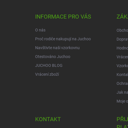
á
p
a
INFORMACE PRO VÁS
ZÁK
t
í
O nás
Obcho
Proč rodiče nakupují na Juchoo
Doprav
Navštivte naši vzorkovnu
Hodno
Otestováno Juchoo
Vrácen
JUCHOO BLOG
Vzork
Vrácení zboží
Konta
Ochra
Jak n
Moje 
KONTAKT
PŘI
PLA