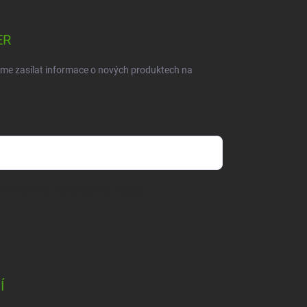
ER
eme zasílat informace o nových produktech na
dmínkami ochrany osobních údajů
Í