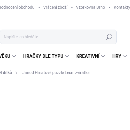
Hodnocení obchodu
Vrácení zboží
Vzorkovna Brno
Kontakt
Hledat
VĚKU
HRAČKY DLE TYPU
KREATIVNÍ
HRY
4 dílků
Janod Hmatové puzzle Lesní zvířátka
ČKA:
JANOD
519 Kč
Měrná
SKLADEM
(1 KS)
cena:
MŮŽEME DORUČIT DO:
12. 8. 