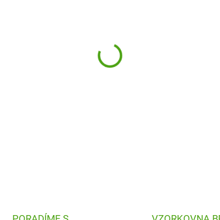
−
+
Hmatové puzzle Lesní zvířát
hebká?A co medvěd?Děti posk
DETAILNÍ INFORMACE
PORADÍME S
VZORKOVNA B