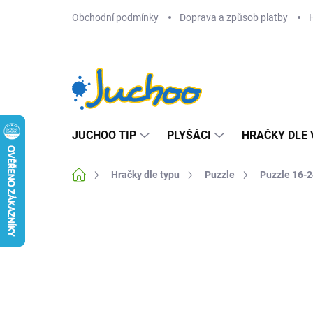
Přejít
Obchodní podmínky
Doprava a způsob platby
na
obsah
JUCHOO TIP
PLYŠÁCI
HRAČKY DLE 
Domů
Hračky dle typu
Puzzle
Puzzle 16-2
1 hodnocení
Podrobnosti hodnocení
ZNA