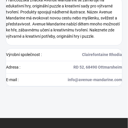
edukativní hry, originální puzzle a kreativní sady pro výtvarné
tvoření. Produkty spoojují nádherné ilustrace. Název Avenue
Mandarine má evokovat novou cestu nebo myšlenku, svěžest a
představivost. Avenue Mandarine nabízí dětem mnoho možností
ke hře, zábavnému učení a kreativnímu tvoření. Naleznete zde
výtvarné a kreativní potřeby, originální hry i puzzle.
Výrobní společnost
:
Clairefontaine Rhodia
Adresa
:
RD 52, 68490 Ottmarsheim
E-mail
:
info@avenue-mandarine.com
Z
á