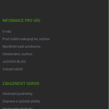
p
a
t
í
INFORMACE PRO VÁS
O nás
Proč rodiče nakupují na Juchoo
Navštivte naši vzorkovnu
Otestováno Juchoo
JUCHOO BLOG
Vrácení zboží
ZÁKAZNICKÝ SERVIS
Obchodní podmínky
Doprava a způsob platby
Hodnocení obchodu