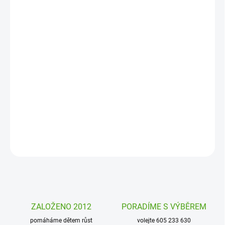
11. 8. 2026
MOŽNOSTI
DORUČENÍ
−
+
Přidat do košíku
Protlačovací obrázky s motivem piráti může dítě jednoduše využít
k dozdobování obrázků, pozvánek, diářů i fotoalb. Kreativní
zábava pro všechny děti.
DETAILNÍ INFORMACE
ZEPTAT SE
HLÍDAT
ZALOŽENO 2012
PORADÍME S VÝBĚREM
pomáháme dětem růst
volejte 605 233 630