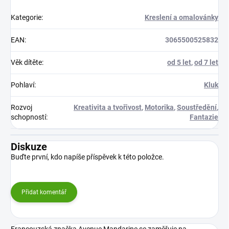
Kategorie
:
Kreslení a omalovánky
EAN
:
3065500525832
Věk dítěte
:
od 5 let
,
od 7 let
Pohlaví
:
Kluk
Rozvoj
Kreativita a tvořivost
,
Motorika
,
Soustředění
,
schopností
:
Fantazie
Diskuze
Buďte první, kdo napíše příspěvek k této položce.
Přidat komentář
Francouzská značka Avenue Mandarine se zaměřuje na