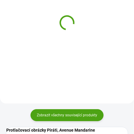
Djeco Dětská zástěrka s
Ditipo Třpytivé
rukávy na malování -
omalovánky - Paradise
modrá
89 Kč
280 Kč
Do košíku
Do košíku
Paradise jsou třpytivé
omalovánky, které nadchnou
Ušpiněné tričko a rukávy? S touto
všechny, kdo milují originální
zástěrkou od firmy Djeco už ne.
malování. Pomocí fixů či
Vaše děti mohou malovat a tvořit
zvýrazňovačů vytvořte vlastní
dle libosti a oblečení zůstane
umělecká díla.
čisté.
Zobrazit všechny související produkty
Protlačovací obrázky Piráti, Avenue Mandarine