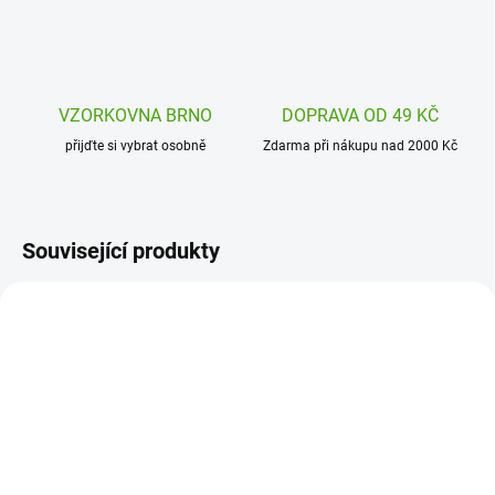
VZORKOVNA BRNO
DOPRAVA OD 49 KČ
přijďte si vybrat osobně
Zdarma při nákupu nad 2000 Kč
Související produkty
DJ09013
DI7230
SKLADEM
SKLADEM
(2 KS)
(2 KS)