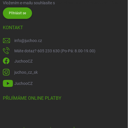
Vložením e-mailu souhlasíte s
podmínkami ochrany osobních údajů
Přihlásit se
KONTAKT
info
@
juchoo.cz
Máte dotaz? 605 233 630 (Po-Pá: 8.00-19.00)
JuchooCZ
juchoo_cz_sk
JuchooCZ
PŘIJÍMÁME ONLINE PLATBY