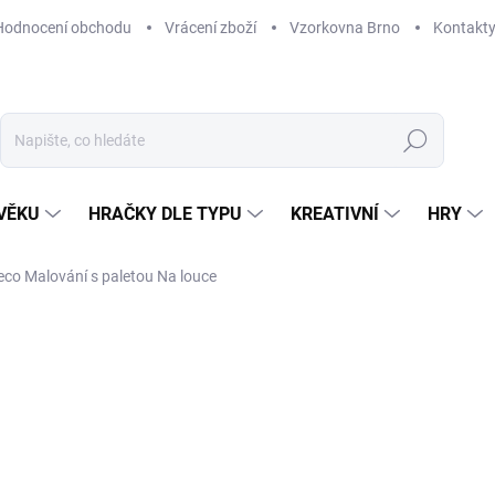
Hodnocení obchodu
Vrácení zboží
Vzorkovna Brno
Kontakt
Hledat
VĚKU
HRAČKY DLE TYPU
KREATIVNÍ
HRY
eco Malování s paletou Na louce
NAČKA:
DJECO
230 Kč
Měrná
SKLADEM
(2 KS)
cena:
MŮŽEME DORUČIT DO:
12. 8. 