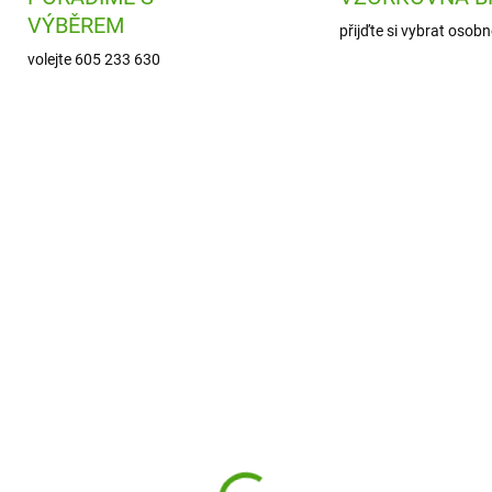
VÝBĚREM
přijďte si vybrat osobn
volejte 605 233 630
SSP654
DJ0
SKLADEM
SKL
(1 KS)
(
ntoSphere Akvarelové
Djeco Zábavná krabičk
lování - Papoušci
překvapením -