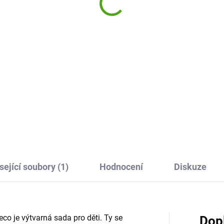
omalovánky a hry - Le
5 Kč
190 Kč
Do košíku
Do košíku
ň se opravdovým umělcem.
arelové malování s
Zábavná krabička s překvape
elnými obrázky jsou tu. Je to
od Djeco. Co to bude dnes?
 jednoduché a přitom tak
Omalovánka nebo hra? Každ
avné! Se značkou
den jiná možnost, každý den j
toSphere to zvládneš.
zábava a přitom stále kreativn
sející soubory (1)
Hodnocení
Diskuze
co je výtvarná sada pro děti. Ty se
Dop