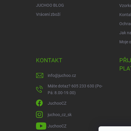
JUCHOO BLOG
Vzork
Vrácení zboží
Konta
Ochra
Jak n
Moje 
KONTAKT
PŘI
PLA
info
@
juchoo.cz
Máte dotaz? 605 233 630 (Po-
Pá: 8.00-19.00)
JuchooCZ
juchoo_cz_sk
JuchooCZ