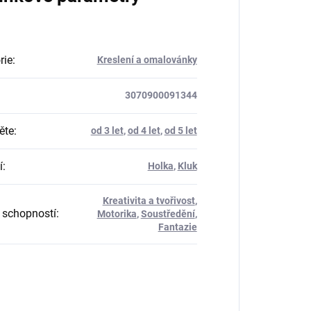
rie
:
Kreslení a omalovánky
3070900091344
ěte
:
od 3 let
,
od 4 let
,
od 5 let
í
:
Holka
,
Kluk
Kreativita a tvořivost
,
 schopností
:
Motorika
,
Soustředění
,
Fantazie