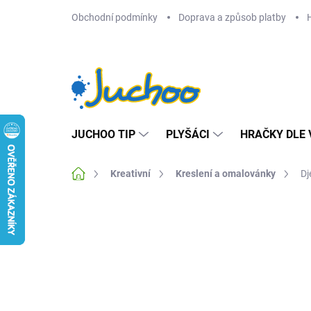
Přejít
Obchodní podmínky
Doprava a způsob platby
na
obsah
JUCHOO TIP
PLYŠÁCI
HRAČKY DLE 
Domů
Kreativní
Kreslení a omalovánky
Dj
Neohodnoceno
Podrobnosti hodnocení
Z