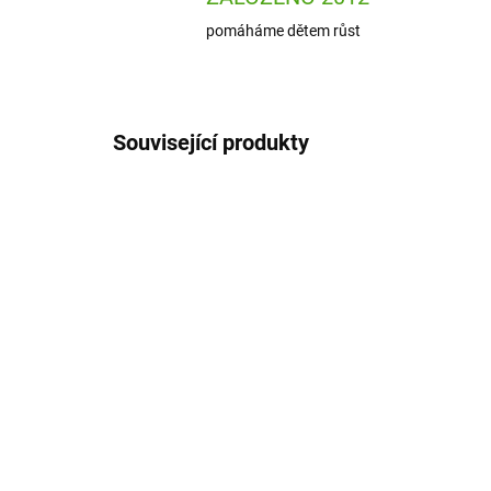
pomáháme dětem růst
Související produkty
J07736
SKLADEM
(2 KS)
Janod Kreativní sada
Se
Tečkované malování
ma