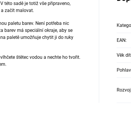
 V této sadě je totiž vše připraveno,
y a začít malovat.
nou paletu barev. Není potřeba nic
Katego
a barev má speciální okraje, aby se
na paletě umožňuje chytit ji do ruky
EAN
:
Věk dít
avlhčete štětec vodou a nechte ho tvořit.
em.
Pohlav
Rozvoj