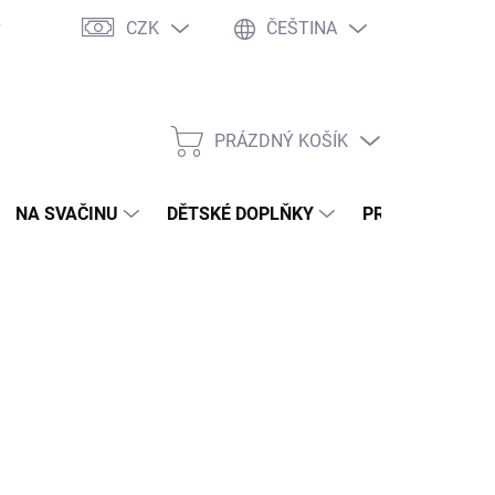
CZK
ČEŠTINA
y
Ochrana osobních údajů
Jak nakupovat
Moje objednávka
PRÁZDNÝ KOŠÍK
NÁKUPNÍ
KOŠÍK
NA SVAČINU
DĚTSKÉ DOPLŇKY
PRO DOSPĚLÉ
2026
MOŽNOSTI DORUČENÍ