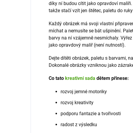
díky ní budou cítit jako opravdoví malíři.
takže stačí vzít jen štětec, paletu do ruk
Každý obrázek má svoji vlastní připrave
míchat a nemusíte se bát ušpinění. Palet
barvy na ní vzájemně nesmíchaly. Výřez 
jako opravdový malíř (není nutností).
Dejte dítěti obrázek, paletu s barvami, n
Dokonalé obrázky vzniknou jako zázrak
Co tato
kreativní sada
dětem přinese:
rozvoj jemné motoriky
rozvoj kreativity
podporu fantazie a tvořivosti
radost z výsledku