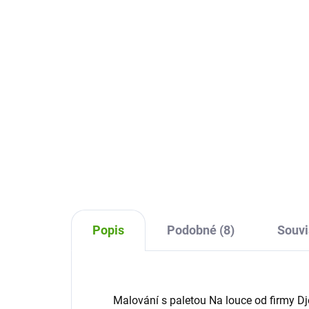
469 Kč
44
Do košíku
Hrajte si s tečkováním pomocí 3D
Sta
fixu. Vytvořte kouzelné mandaly,
Akv
zdobené kameny i 3D obrázky.
kouz
Kreativní sada Janod provede
tak
děti krok za krokem.
záb
Sen
Popis
Podobné (8)
Souvi
Malování s paletou Na louce od firmy Dje