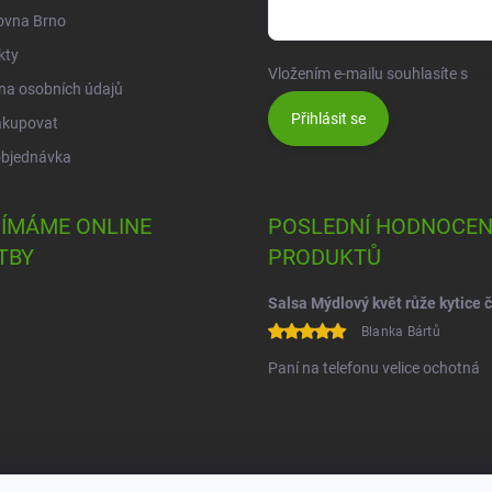
ovna Brno
kty
Vložením e-mailu souhlasíte s
po
na osobních údajů
Přihlásit se
akupovat
objednávka
JÍMÁME ONLINE
POSLEDNÍ HODNOCEN
TBY
PRODUKTŮ
Blanka Bártů
Paní na telefonu velice ochotná