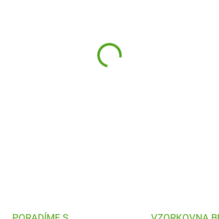
−
+
S touto výtvarnou sadou Djec
připraveno. Každý obrázek má 
začít kreslit. Bez příprav a s
DETAILNÍ INFORMACE
PORADÍME S
VZORKOVNA B