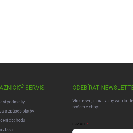
AZNICKÝ SERVIS
ODEBÍRAT NEWSLETT
Vložte svůj e-mail a my vám bud
dní podmínky
našem e-shopu.
a a způsob platby
cení obchodu
E-MAIL
í zboží