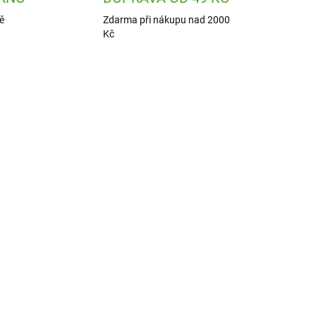
ě
Zdarma při nákupu nad 2000
Kč
0052
J07949
ADEM
SKLADEM
3 KS)
(1 KS)
a s
Janod Kreativní sada
Malování zvířátka -