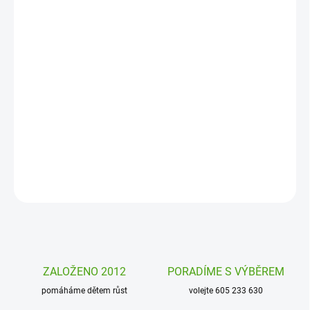
MOŽNOSTI
DORUČENÍ
−
+
Přidat do košíku
Klíčenka Tinyly Djeco pro děti i hravé dospěláky. S originálními
přívěsky se klíče lépe hledají, hůře ztrácejí a každý si své klíče dobře
pozná.
DETAILNÍ INFORMACE
ZEPTAT SE
HLÍDAT
ZALOŽENO 2012
PORADÍME S VÝBĚREM
pomáháme dětem růst
volejte 605 233 630