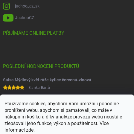
juchoo_cz_sk
JuchooCZ
PŘIJÍMÁME ONLINE PLATBY
POSLEDNÍ HODNOCENÍ PRODUKTŮ
Salsa Mýdlový květ růže kytice červená-vínová
Blanka Bártů
Paní na telefonu velice ochotná
Používáme cookies, abychom Vám umožnili pohodlné
prohlížení webu, abychom si pamatovali, co máte v
nákupním košíku a díky analýze provozu webu neustále
zlepšovali jeho funkce, výkon a použitelnost. Více
informací
zde
.