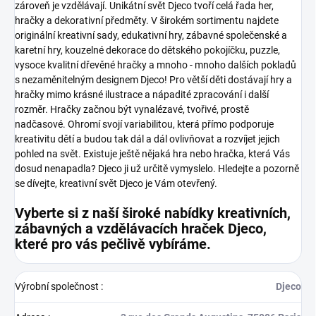
zároveň je vzdělávají.
Unikátní svět Djeco tvoří celá řada her,
hračky a dekorativní předměty. V širokém sortimentu najdete
originální kreativní sady, edukativní hry, zábavné společenské a
karetní hry, kouzelné dekorace do dětského pokojíčku, puzzle,
vysoce kvalitní dřevěné hračky a mnoho - mnoho dalších pokladů
s nezaměnitelným designem Djeco!
Pro větší děti dostávají hry a
hračky mimo krásné ilustrace a nápadité zpracování i další
rozměr. Hračky začnou být vynalézavé, tvořivé, prostě
nadčasové. Ohromí svojí variabilitou, která přímo podporuje
kreativitu dětí a budou tak dál a dál ovlivňovat a rozvíjet jejich
pohled na svět.
Existuje ještě nějaká hra nebo hračka, která Vás
dosud nenapadla? Djeco ji už určitě vymyslelo. Hledejte a pozorně
se dívejte, kreativní svět Djeco je Vám otevřený.
Vyberte si z naší široké nabídky kreativních,
zábavných a vzdělávacích hraček Djeco,
které pro vás pečlivě vybíráme.
Výrobní společnost
:
Djeco