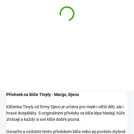
Inspirováno přírodou
779 Kč
Do košíku
Kreativní sada Djeco Inspirováno
přírodou je dárek pro všechny
tvořivé děti, které milují přírodu a
květiny. Vytvoří si vlastní lis na
květiny i kouzelné obrázky z
květin.
Přívěsek na klíče Tinyly - Margo, Djeco
Klíčenka Tinyly od firmy Djeco je určena pro malé i větší děti, ale i
hravé dospěláky. S originálními přívěsky se klíče lépe hledají, hůře
ztrácejí a každý si své klíče dobře pozná.
Označte a ozdobte tímto přívěskem klíče nebo jej pověste stylově