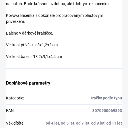
na batoh. Bude krásnou ozdobou, ale i dobrým označením.
Kovová klíčenka s dokonale propracovaným plastovým
přívěškem.
Baleno v dárkové krabičce.
Velikost přívěsku: 3x1,2x2 cm
Velikost balení: 13,2x9,1x4,4 cm
Doplňkové parametry
Kategorie
:
Hračky podle typu
EAN
:
3070900069893
Věk dítěte
:
od 4 let
,
od 5 let
,
od 7 let
,
od 9 let
,
od 11 let