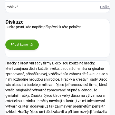
Pohlaví
:
Holka
Diskuze
Buďte první, kdo napíše příspěvek k této položce.
Přidat komentář
Hračky a kreativní sady firmy Djeco jsou kouzelné hračky,
které zaujmou děti v každém věku. Jsou nádherně a originálně
zpracované, přináší rozvoj, vzdělávání a zábavu dětí. A nudit se s
nimi rozhodně nebudou ani rodiče. Hračky a kreativní sady Djeco
vás okouzlí a budete je milovat.
Djeco je francouzská firma, která
vyrábí originálně výtvarně zpracované, vtipné a jednoduše
geniální hračky. Značka Djeco klade velký důraz na výtvarnou a
estetickou stránku - hračky navrhují a ilustrují velmi talentovaní
výtvarníci, kteří dodávají už tak zajímavým předmětům perfektní
vzhled. Hračky Djeco umí děti zabavit a při tom rozvíjejí fantazii a