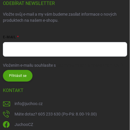
ODEBÍRAT NEWSLETTER
Vložte svůj e-mail a my vám budeme zasílat informace o nových
produktech na našem e-shopu.
E-MAIL
Vložením e-mailu souhlasíte s
podmínkami ochrany osobních údajů
Přihlásit se
KONTAKT
info
@
juchoo.cz
Máte dotaz? 605 233 630 (Po-Pá: 8.00-19.00)
JuchooCZ