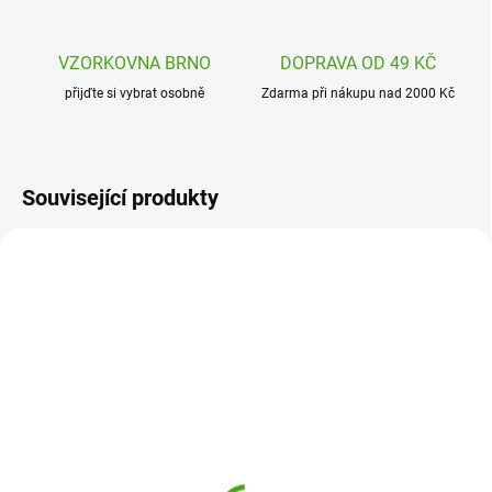
VZORKOVNA BRNO
DOPRAVA OD 49 KČ
přijďte si vybrat osobně
Zdarma při nákupu nad 2000 Kč
Související produkty
DJ07974
SKLADEM
(1 KS)
Djeco Kreativní sada
Inspirováno přírodou