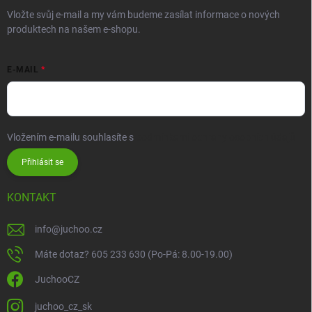
Vložte svůj e-mail a my vám budeme zasílat informace o nových
produktech na našem e-shopu.
E-MAIL
Vložením e-mailu souhlasíte s
podmínkami ochrany osobních údajů
Přihlásit se
KONTAKT
info
@
juchoo.cz
Máte dotaz? 605 233 630 (Po-Pá: 8.00-19.00)
JuchooCZ
juchoo_cz_sk