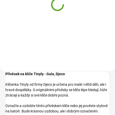
779 Kč
Do košíku
Kreativní sada Djeco Inspirováno
přírodou je dárek pro všechny
tvořivé děti, které milují přírodu a
květiny. Vytvoří si vlastní lis na
květiny i kouzelné obrázky z
květin.
Přívěsek na klíče Tinyly - Gala, Djeco
Klíčenka Tinyly od firmy Djeco je určena pro malé i větší děti, ale i
hravé dospěláky. S originálními přívěsky se klíče lépe hledají, hůře
ztrácejí a každý si své klíče dobře pozná.
Označte a ozdobte tímto přívěskem klíče nebo jej pověste stylově
na batoh. Bude krásnou ozdobou, ale i dobrým označením.