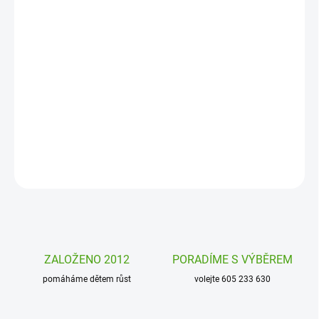
DORUČENÍ
−
+
Přidat do košíku
Klíčenka Tinyly Djeco pro děti i hravé dospěláky. S originálními
přívěsky se klíče lépe hledají, hůře ztrácejí a každý si své klíče dobře
pozná.
DETAILNÍ INFORMACE
ZEPTAT SE
HLÍDAT
ZALOŽENO 2012
PORADÍME S VÝBĚREM
pomáháme dětem růst
volejte 605 233 630