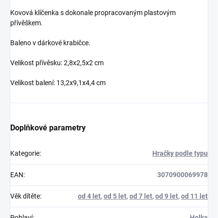
Kovová klíčenka s dokonale propracovaným plastovým
přívěškem.
Baleno v dárkové krabičce.
Velikost přívěsku: 2,8x2,5x2 cm
Velikost balení: 13,2x9,1x4,4 cm
Doplňkové parametry
Kategorie
:
Hračky podle typu
EAN
:
3070900069978
Věk dítěte
:
od 4 let
,
od 5 let
,
od 7 let
,
od 9 let
,
od 11 let
Pohlaví
:
Holka