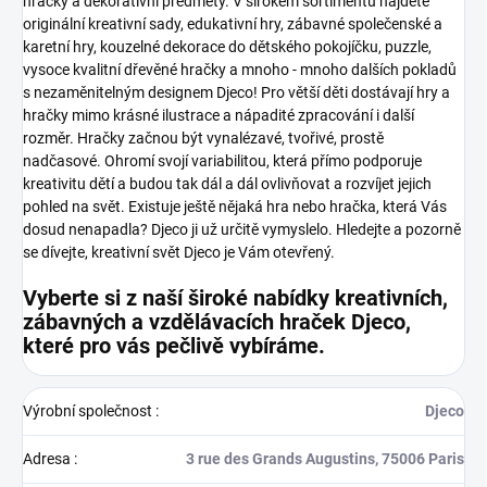
hračky a dekorativní předměty. V širokém sortimentu najdete
originální kreativní sady, edukativní hry, zábavné společenské a
karetní hry, kouzelné dekorace do dětského pokojíčku, puzzle,
vysoce kvalitní dřevěné hračky a mnoho - mnoho dalších pokladů
s nezaměnitelným designem Djeco!
Pro větší děti dostávají hry a
hračky mimo krásné ilustrace a nápadité zpracování i další
rozměr. Hračky začnou být vynalézavé, tvořivé, prostě
nadčasové. Ohromí svojí variabilitou, která přímo podporuje
kreativitu dětí a budou tak dál a dál ovlivňovat a rozvíjet jejich
pohled na svět.
Existuje ještě nějaká hra nebo hračka, která Vás
dosud nenapadla? Djeco ji už určitě vymyslelo. Hledejte a pozorně
se dívejte, kreativní svět Djeco je Vám otevřený.
Vyberte si z naší široké nabídky kreativních,
zábavných a vzdělávacích hraček Djeco,
které pro vás pečlivě vybíráme.
Výrobní společnost
:
Djeco
Adresa
:
3 rue des Grands Augustins, 75006 Paris