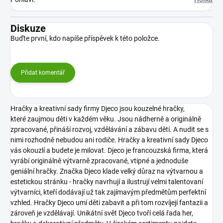
Diskuze
Buďte první, kdo napíše příspěvek k této položce.
Přidat komentář
Hračky a kreativní sady firmy Djeco jsou kouzelné hračky,
které zaujmou děti v každém věku. Jsou nádherně a originálně
zpracované, přináší rozvoj, vzdělávání a zábavu dětí. A nudit se s
nimi rozhodně nebudou ani rodiče. Hračky a kreativní sady Djeco
vás okouzlí a budete je milovat.
Djeco je francouzská firma, která
vyrábí originálně výtvarně zpracované, vtipné a jednoduše
geniální hračky. Značka Djeco klade velký důraz na výtvarnou a
estetickou stránku - hračky navrhují a ilustrují velmi talentovaní
výtvarníci, kteří dodávají už tak zajímavým předmětům perfektní
vzhled. Hračky Djeco umí děti zabavit a při tom rozvíjejí fantazii a
zároveň je vzdělávají.
Unikátní svět Djeco tvoří celá řada her,