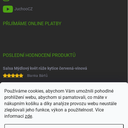
JuchooCZ
PŘIJÍMÁME ONLINE PLATBY
POSLEDNÍ HODNOCENÍ PRODUKTŮ
Salsa Mýdlový květ růže kytice červená-vínová
Blanka Bártů
Paní na telefonu velice ochotná
Používáme cookies, abychom Vám umožnili pohodlné
prohlížení webu, abychom si pamatovali, co máte v
nákupním košíku a díky analýze provozu webu neustále
zlepšovali jeho funkce, výkon a použitelnost. Více
informací
zde
.