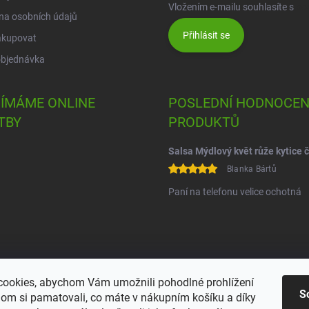
Vložením e-mailu souhlasíte s
po
na osobních údajů
Přihlásit se
akupovat
objednávka
JÍMÁME ONLINE
POSLEDNÍ HODNOCEN
TBY
PRODUKTŮ
Blanka Bártů
Paní na telefonu velice ochotná
ookies, abychom Vám umožnili pohodlné prohlížení
S
om si pamatovali, co máte v nákupním košíku a díky