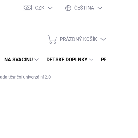
CZK
ČEŠTINA
y
Ochrana osobních údajů
Jak nakupovat
Moje objednávka
PRÁZDNÝ KOŠÍK
NÁKUPNÍ
KOŠÍK
NA SVAČINU
DĚTSKÉ DOPLŇKY
PRO DOSPĚLÉ
da těsnění univerzální 2.0
2026
MOŽNOSTI DORUČENÍ