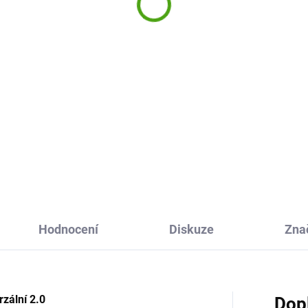
0ml
9 Kč
Do košíku
radní víčko s pítkem na One
ch láhev 350-600ml ion8
ijete na svoji stávající lahev,
d vám již dobře netěsní, je
ité nebo chcete mít náhradní.
Hodnocení
Diskuze
Zna
zální 2.0
Dop