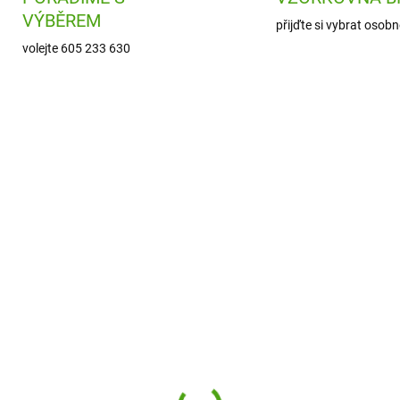
VÝBĚREM
přijďte si vybrat osobn
volejte 605 233 630
ION-RLIDV2SML
SKLADEM
(1 KS)
8 Náhradní víčko s
kem na láhev 350-