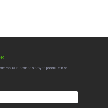
ER
eme zasílat informace o nových produktech na