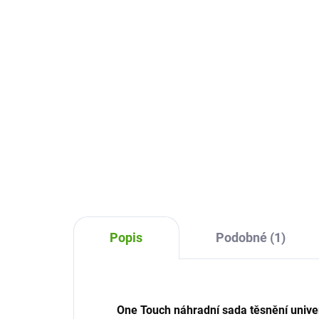
1200 ml
60
159 Kč
12
Do košíku
Náhradní víčko s pítkem na One
Náh
Touch láhev 750-1200 ml ion8
Tou
využijete na svoji stávající lahev,
využ
pokud vám již dobře netěsní, je
poku
rozbité nebo chcete mít náhradní.
rozb
Popis
Podobné (1)
One Touch náhradní sada těsnění univer