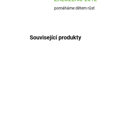
pomáháme dětem růst
Související produkty
ION-RLIDV2LRG
SKLADEM
(2 KS)
ion8 Náhradní víčko s
ion
pítkem na láhev 750-
pít