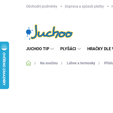
Přejít
Obchodní podmínky
Doprava a způsob platby
na
obsah
JUCHOO TIP
PLYŠÁCI
HRAČKY DLE 
Domů
Na svačinu
Láhve a termosky
Přísl
Neohodnoceno
Podrobnosti hodnocení
Z