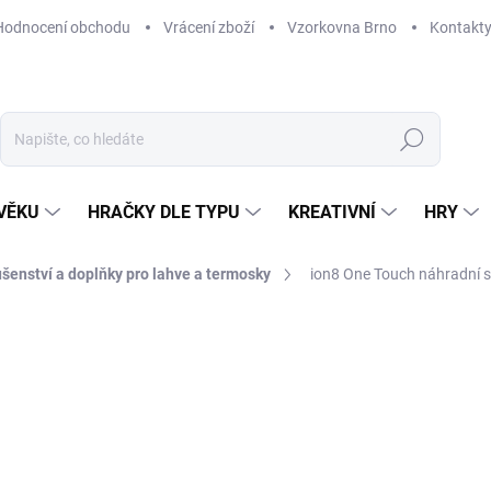
Hodnocení obchodu
Vrácení zboží
Vzorkovna Brno
Kontakt
Hledat
VĚKU
HRAČKY DLE TYPU
KREATIVNÍ
HRY
ušenství a doplňky pro lahve a termosky
ion8 One Touch náhradní sa
NAČKA:
ION8
99 Kč
Měrná
SKLADEM
(1 KS)
cena:
MŮŽEME DORUČIT DO:
12. 8. 