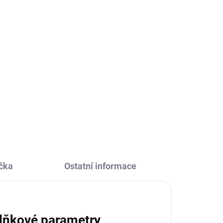
čka
Ostatní informace
lňkové parametry