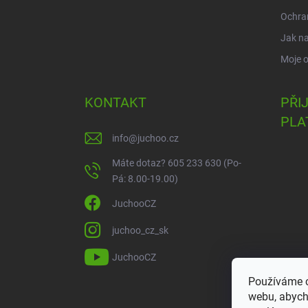
Ochra
Jak n
Moje 
KONTAKT
PŘI
PLA
info
@
juchoo.cz
Máte dotaz? 605 233 630 (Po-
Pá: 8.00-19.00)
JuchooCZ
juchoo_cz_sk
JuchooCZ
Používáme c
webu, abych