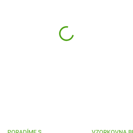
−
+
Náhradní sada těsnění na lah
těsnící kroužek? Nic se neděj
DETAILNÍ INFORMACE
PORADÍME S
VZORKOVNA B