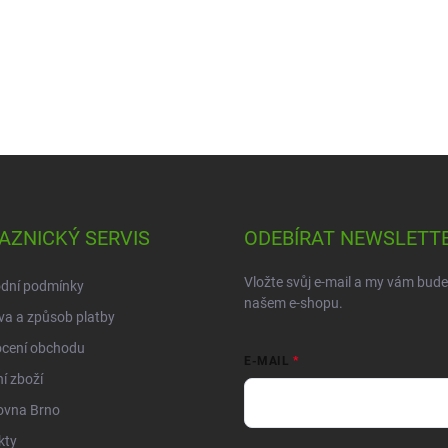
AZNICKÝ SERVIS
ODEBÍRAT NEWSLETT
Vložte svůj e-mail a my vám bud
dní podmínky
našem e-shopu.
a a způsob platby
cení obchodu
E-MAIL
í zboží
ovna Brno
kty