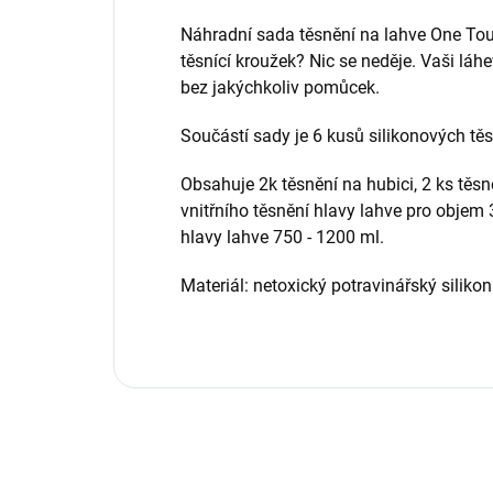
Náhradní sada těsnění na lahve One Touch
těsnící kroužek? Nic se neděje. Vaši láh
bez jakýchkoliv pomůcek.
Součástí sady je 6 kusů silikonových těs
Obsahuje 2k těsnění na hubici, 2 ks těsn
vnitřního těsnění hlavy lahve pro objem 
hlavy lahve 750 - 1200 ml.
Materiál: netoxický potravinářský silikon