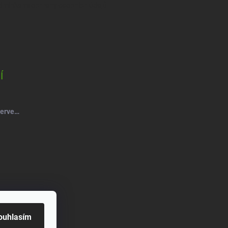
dmínkami ochrany osobních údajů
Í
Salsa Mýdlový květ růže kytice červená-vínová
ouhlasím