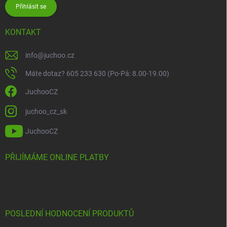
Přihlásit se
KONTAKT
info
@
juchoo.cz
Máte dotaz? 605 233 630 (Po-Pá: 8.00-19.00)
JuchooCZ
juchoo_cz_sk
JuchooCZ
PŘIJÍMÁME ONLINE PLATBY
POSLEDNÍ HODNOCENÍ PRODUKTŮ