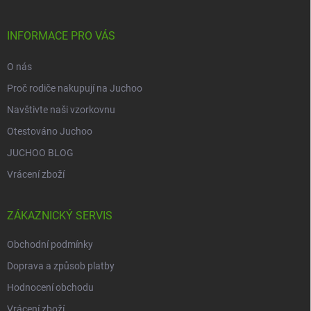
a
t
í
INFORMACE PRO VÁS
O nás
Proč rodiče nakupují na Juchoo
Navštivte naši vzorkovnu
Otestováno Juchoo
JUCHOO BLOG
Vrácení zboží
ZÁKAZNICKÝ SERVIS
Obchodní podmínky
Doprava a způsob platby
Hodnocení obchodu
Vrácení zboží