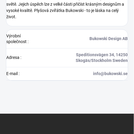
světě. Jejich úspěch lze z velké části přičíst krásným designům a
vysoké kvalitě.
Plyšová zvířátka Bukowski - to je láska na celý
život.
Výrobní
Bukowski Design AB
společnost
:
Speditionsvägen 34, 14250
Adresa
:
Skogäs/Stockholm Sweden
E-mail
:
info@bukowski.se
Z
á
p