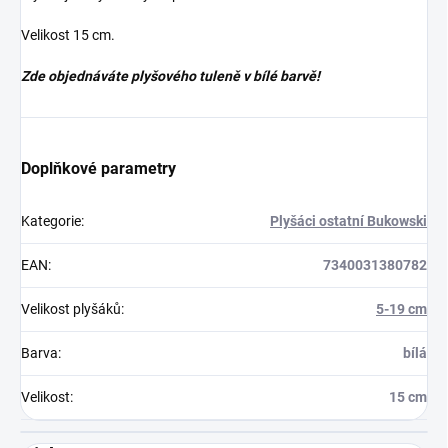
Velikost 15 cm.
Zde objednáváte plyšového tuleně v bílé barvě!
Doplňkové parametry
Kategorie
:
Plyšáci ostatní Bukowski
EAN
:
7340031380782
Velikost plyšáků
:
5-19 cm
Barva
:
bílá
Velikost
:
15 cm