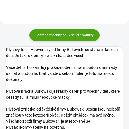
Zobrazit všechny související produkty
Plyšový tuleň Hoover bílý od firmy Bukowski se stane miláčkem
dětí. Je tak roztomilý, že si získá srdce všech.
Vaše děti si ho zamilují pro každodenní hraní, budou s ním rády
usínat a budou ho brát všude s sebou. Tuleň je totiž naprosto
dokonalý!
Plyšová hračka Bukowski je krásný dárek pro všechny děti, které
se rády tulí a milují heboučké hračky.
Plyšová zvířátka od švédské firmy Bukowski Design jsou nejlepší
značkou v této kategorii plyše. Každý plyšáček má své jméno.
Všechno zboží firmy Bukowski je atestované 3+.
Plyšák je omyvatelný na povrchu.