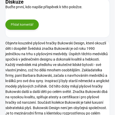
Diskuze
Buďte první, kdo napíše příspěvek k této položce.
Přidat komentář
Objevte kouzelné plyšové hračky Bukowski Design, které okouzlí
děti i dospělé! Švédská značka Bukowski je od roku 1990
jedničkou na trhu s plyšovými medvědy. Úspěch těchto medvídků
spočívá v jedinečném designu a dokonalé kvalitě a hebkosti.
Každý medvídek má předlohu ve skutečné lidské bytosti - své
vlastní jméno, což ho dělá mnohem osobitějším. Zakladatelka
firmy, paní Barbara Bukowski, začala s navrhováním medvídků a
králíků pro své dva syny. Inspirací jí byly starší německé a anglické
modely plyšových zvířátek. Od této doby milují plyšové hračky
Bukowski další a další děti po celém světě. Značka Bukowski dbá
na vysokou kvalitu, splňuje atesty a certifikace i pro plyšové
hračky od narození. Součástí kolekce Bukowski je také luxusní
sběratelská plyš.
Bukowski Design není jen obyčejná společnost.
Je to mezinárodní firma s klientelou rozprostřenou po celém