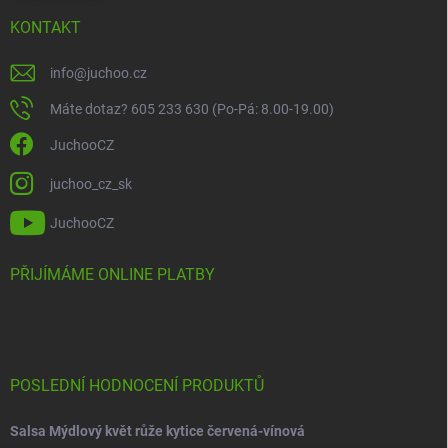
KONTAKT
info
@
juchoo.cz
Máte dotaz? 605 233 630 (Po-Pá: 8.00-19.00)
JuchooCZ
juchoo_cz_sk
JuchooCZ
PŘIJÍMÁME ONLINE PLATBY
POSLEDNÍ HODNOCENÍ PRODUKTŮ
Salsa Mýdlový květ růže kytice červená-vínová