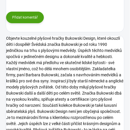
Přidat komentář
Objevte kouzelné plyšové hračky Bukowski Design, které okouzlí
děti i dospělé! Švédská značka Bukowski je od roku 1990
jedničkou na trhu s plyšovými medvědy. Úspěch těchto medvídků
spočívá v jedinečném designu a dokonalé kvalitě a hebkosti.
Každý medvídek má předlohu ve skutečné lidské bytosti - své
vlastní jméno, což ho dělá mnohem osobitějším. Zakladatelka
firmy, paní Barbara Bukowski, začala s navrhováním medvídků a
králíků pro své dva syny. Inspirací jí byly starší německé a anglické
modely plyšových zvířátek. Od této doby milují plyšové hračky
Bukowski další a další děti po celém světě. Značka Bukowski dbá
na vysokou kvalitu, splňuje atesty a certifikace i pro plyšové
hračky od narození. Součástí kolekce Bukowski je také luxusní
sběratelská plyš.
Bukowski Design není jen obyčejná společnost.
Je to mezinárodní firma s klientelou rozprostřenou po celém
světě. Jejich úspěch lze z velké části přičíst krásným designům a
vysoké kvalitě.
Plyšová zvířátka Bukowski - to je láska na celý