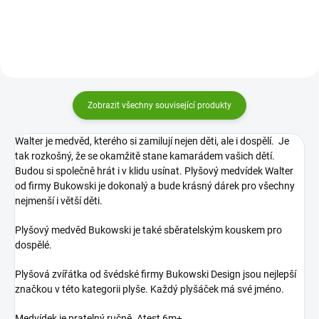
pomůže překlenout radosti i
nejen vy. Ale i vaše děti, kterým...
strasti.
Zobrazit všechny související produkty
Walter je medvěd, kterého si zamilují nejen děti, ale i dospělí. Je
tak rozkošný, že se okamžitě stane kamarádem vašich dětí.
Budou si společně hrát i v klidu usínat. Plyšový medvídek Walter
od firmy Bukowski je dokonalý a bude krásný dárek pro všechny
nejmenší i větší děti.
Plyšový medvěd Bukowski je také sběratelským kouskem pro
dospělé.
Plyšová zvířátka od švédské firmy Bukowski Design jsou nejlepší
značkou v této kategorii plyše. Každý plyšáček má své jméno.
Medvídek je pratelný ručně. Atest 6m+.