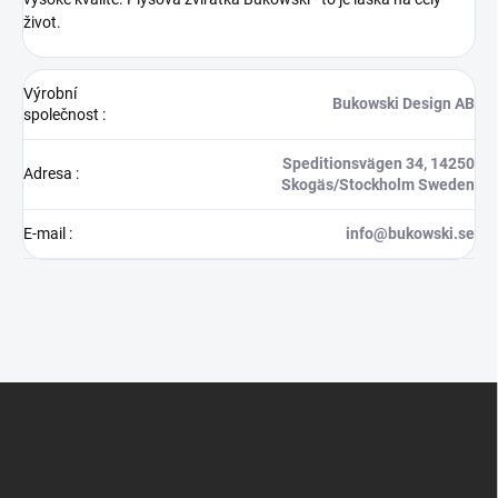
život.
Výrobní
Bukowski Design AB
společnost
:
Speditionsvägen 34, 14250
Adresa
:
Skogäs/Stockholm Sweden
E-mail
:
info@bukowski.se
Z
á
p
a
t