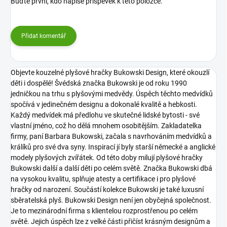
Buďte první, kdo napíše příspěvek k této položce.
Přidat komentář
Objevte kouzelné plyšové hračky Bukowski Design, které okouzlí
děti i dospělé! Švédská značka Bukowski je od roku 1990
jedničkou na trhu s plyšovými medvědy. Úspěch těchto medvídků
spočívá v jedinečném designu a dokonalé kvalitě a hebkosti.
Každý medvídek má předlohu ve skutečné lidské bytosti - své
vlastní jméno, což ho dělá mnohem osobitějším. Zakladatelka
firmy, paní Barbara Bukowski, začala s navrhováním medvídků a
králíků pro své dva syny. Inspirací jí byly starší německé a anglické
modely plyšových zvířátek. Od této doby milují plyšové hračky
Bukowski další a další děti po celém světě. Značka Bukowski dbá
na vysokou kvalitu, splňuje atesty a certifikace i pro plyšové
hračky od narození. Součástí kolekce Bukowski je také luxusní
sběratelská plyš.
Bukowski Design není jen obyčejná společnost.
Je to mezinárodní firma s klientelou rozprostřenou po celém
světě. Jejich úspěch lze z velké části přičíst krásným designům a