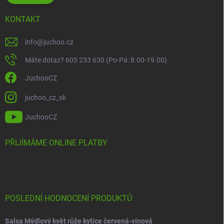
KONTAKT
info
@
juchoo.cz
Máte dotaz? 605 233 630 (Po-Pá: 8.00-19.00)
JuchooCZ
juchoo_cz_sk
JuchooCZ
PŘIJÍMÁME ONLINE PLATBY
POSLEDNÍ HODNOCENÍ PRODUKTŮ
Salsa Mýdlový květ růže kytice červená-vínová