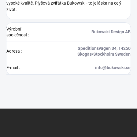
vysoké kvalitě.
Plyšová zvířátka Bukowski - to je láska na celý
život.
Výrobní
Bukowski Design AB
společnost
:
Speditionsvägen 34, 14250
Adresa
:
Skogäs/Stockholm Sweden
E-mail
:
info@bukowski.se
Z
á
p
a