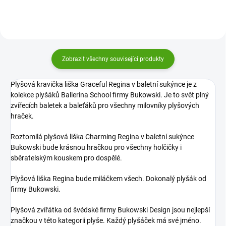
Zobrazit všechny související produkty
Plyšová kravička liška Graceful Regina v baletní sukýnce je z
kolekce plyšáků Ballerina School firmy Bukowski. Je to svět plný
zvířecích baletek a baleťáků pro všechny milovníky plyšových
hraček.
Roztomilá plyšová liška Charming Regina v baletní sukýnce
Bukowski bude krásnou hračkou pro všechny holčičky i
sběratelským kouskem pro dospělé.
Plyšová liška Regina bude miláčkem všech. Dokonalý plyšák od
firmy Bukowski.
Plyšová zvířátka od švédské firmy Bukowski Design jsou nejlepší
značkou v této kategorii plyše. Každý plyšáček má své jméno.