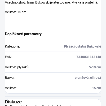
Všechno zboží firmy Bukowski je atestované. Myška je pratelná.
Velikost 15 cm.
Doplňkové parametry
Kategorie
:
Plyšáci ostatní Bukowski
EAN
:
7340031313148
Velikost plyšáků
:
5-19 cm
Barva
:
oranžová, cihlová
Velikost
:
15 cm
Diskuze