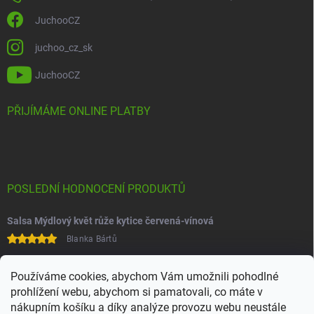
JuchooCZ
juchoo_cz_sk
JuchooCZ
PŘIJÍMÁME ONLINE PLATBY
POSLEDNÍ HODNOCENÍ PRODUKTŮ
Salsa Mýdlový květ růže kytice červená-vínová
Blanka Bártů
Paní na telefonu velice ochotná
Používáme cookies, abychom Vám umožnili pohodlné
prohlížení webu, abychom si pamatovali, co máte v
nákupním košíku a díky analýze provozu webu neustále