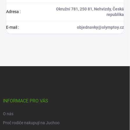
Okružní 781, 250 81, Nehvizdy, Česká
Adresa
:
republika
E-mail
:
objednavky@olymptoy.cz
Z
á
p
a
t
í
INFORMACE PRO VÁS
O nás
Proč rodiče nakupují na Juchoo