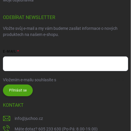
ODEBÍRAT NEWSLETTER
Vložte svůj e-mail a my vám budeme zasílat informace o nových
produktech na našem e-shopu.
E-MAIL
Vložením e-mailu souhlasíte s
podmínkami ochrany osobních údajů
Přihlásit se
KONTAKT
info
@
juchoo.cz
Máte dotaz? 605 233 630 (Po-Pá: 8.00-19.00)