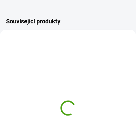
Související produkty
94162
94090
SKLADEM
ODESLÁNÍ DO 7 DNÍ
(1 KS)
Lumpin Jednorožec
Lumpin Kocour Lewis -
Goldie, velký
petrolejový, střední
338 Kč
270 Kč
Do košíku
Do košíku
Jmenuji se Goldie. Jsem
Jmenuji se Lewis a jsem Lumpin.
jednorožec Lumpin a miluji