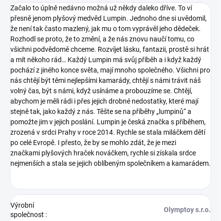
Začalo to úplně nedávno možná už někdy daleko dříve. To ví
přesně jenom plyšový medvěd Lumpin. Jednoho dne si uvědomil,
že není tak často mazlený, jak mu o tom vyprávěl jeho dědeček.
Rozhodl se proto, že to změní, a že nás znovu naučí tomu, co
všichni podvědomě chceme. Rozvíjet lásku, fantazii, prostě si hrát
a mít někoho rád… Každý Lumpin má svůj příběh a i když každý
pochází z jiného konce světa, mají mnoho společného. Všichni pro
nás chtějí být těmi nejlepšími kamarády, chtějí s námi trávit náš
volný čas, být s námi, když usínáme a probouzíme se. Chtějí,
abychom je měli rádi i přes jejich drobné nedostatky, které mají
stejně tak, jako každý z nás. Těšte se na příběhy „lumpinů“ a
pomožte jim v jejich poslání.
Lumpin je česká značka s příběhem,
zrozená v srdci Prahy v roce 2014. Rychle se stala miláčkem dětí
po celé Evropě. I přesto, že by se mohlo zdát, že je mezi
značkami plyšových hraček nováčkem, rychle si získala srdce
nejmenších a stala se jejich oblíbeným společníkem a kamarádem.
Výrobní
Olymptoy s.r.o.
společnost
: