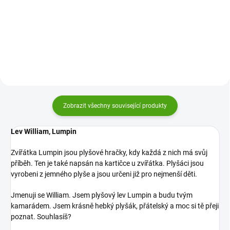
Mé jméno určuje můj životní styl.
kosmetiku a krásu. Sleduji módní
Miluji značkové džíny. Pocházím
trendy a vždy ti dobře poradím a
z Vídně, kde nejlépe vynikne můj
budu dobrou kámoškou.
vytříbený vkus.
Zobrazit všechny související produkty
Lev William, Lumpin
Zvířátka Lumpin jsou plyšové hračky, kdy každá z nich má svůj
příběh. Ten je také napsán na kartičce u zvířátka. Plyšáci jsou
vyrobeni z jemného plyše a jsou určeni již pro nejmenší děti.
Jmenuji se William. Jsem plyšový lev Lumpin a budu tvým
kamarádem. Jsem krásně hebký plyšák, přátelský a moc si tě přeji
poznat. Souhlasíš?