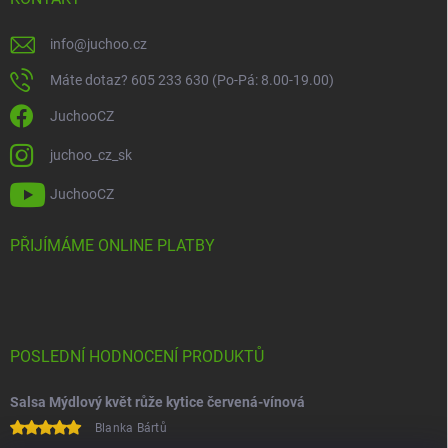
info
@
juchoo.cz
Máte dotaz? 605 233 630 (Po-Pá: 8.00-19.00)
JuchooCZ
juchoo_cz_sk
JuchooCZ
PŘIJÍMÁME ONLINE PLATBY
POSLEDNÍ HODNOCENÍ PRODUKTŮ
Salsa Mýdlový květ růže kytice červená-vínová
Blanka Bártů