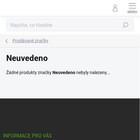
Přejít
na
obsah
Hledat
Prodávané značky
Neuvedeno
Žádné produkty značky
Neuvedeno
nebyly nalezeny...
Z
á
p
a
t
í
INFORMACE PRO VÁS