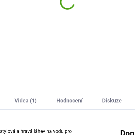
blue 1000 ml
9 Kč
439 Kč
Do košíku
Do košíku
ignová a praktická láhev na
 pro děti i dospělé v sytě
Designová a praktická láhev 
vé barvě. Snadno ji otevřete
pití pro děti i dospělé s
nou rukou – stačí zmáčknout
motivačními nápisy, které
ítko a pít. Díky 100% těsnění
podporují pitný režim. Snadno 
 v batohu...
otevřete jednou rukou – stačí
zmáčknout tlačítko a pít. Díky.
Videa (1)
Hodnocení
Diskuze
stylová a hravá láhev na vodu pro
Dop