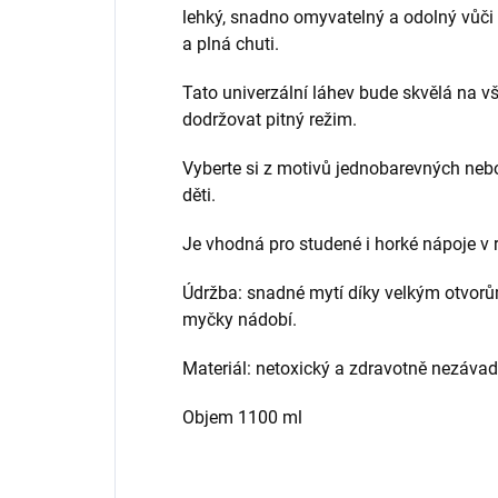
lehký, snadno omyvatelný a odolný vůči
a plná chuti.
Tato univerzální láhev bude skvělá na v
dodržovat pitný režim.
Vyberte si z motivů jednobarevných neb
děti.
Je vhodná pro studené i horké nápoje v r
Údržba: snadné mytí díky velkým otvorů
myčky nádobí.
Materiál: netoxický a zdravotně nezáv
Objem 1100 ml