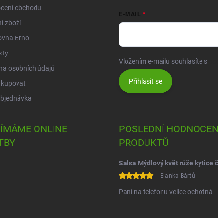
cení obchodu
E-MAIL
í zboží
ovna Brno
kty
Vložením e-mailu souhlasíte s
po
na osobních údajů
Přihlásit se
akupovat
objednávka
JÍMÁME ONLINE
POSLEDNÍ HODNOCEN
TBY
PRODUKTŮ
Blanka Bártů
Paní na telefonu velice ochotná