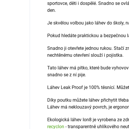
sportovce, děti i dospělé. Snadno se ovlá
den.
Je skvělou volbou jako láhev do školy, na
Pokud hledáte praktickou a bezpečnou láh
Snadno ji otevřete jednou rukou. Stačí z
nechtěnému otevření slouží i pojistka.
Tato láhev má pítko, které bude vyhovo
snadno se z ní pije.
Láhev Leak Proof je 100% těsnící. Můžete
Díky poutku můžete láhev přichytit třeba
Láhev má neklouzavý povrch, je ergonom
Ekologická láhev Ion8 je vyrobena ze z
recyclon
- transparentně uhlíkového neut