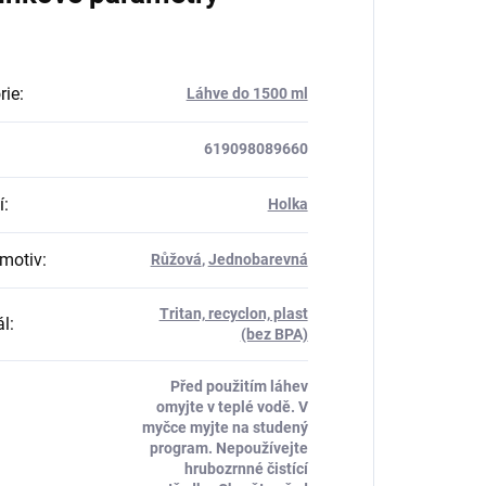
rie
:
Láhve do 1500 ml
619098089660
í
:
Holka
motiv
:
Růžová
,
Jednobarevná
Tritan, recyclon, plast
ál
:
(bez BPA)
Před použitím láhev
omyjte v teplé vodě. V
myčce myjte na studený
program. Nepoužívejte
hrubozrnné čistící