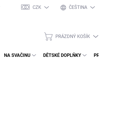
CZK
ČEŠTINA
y
Ochrana osobních údajů
Jak nakupovat
Moje objednávka
PRÁZDNÝ KOŠÍK
NÁKUPNÍ
KOŠÍK
NA SVAČINU
DĚTSKÉ DOPLŇKY
PRO DOSPĚLÉ
NÉ