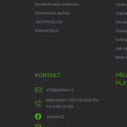
Navštivte naši vzorkovnu
Hodno
Otestováno Juchoo
Vrácen
JUCHOO BLOG
Vzork
Vrácení zboží
Konta
Ochra
Jak n
Moje 
KONTAKT
PŘI
PLA
info
@
juchoo.cz
Máte dotaz? 605 233 630 (Po-
Pá: 8.00-19.00)
JuchooCZ