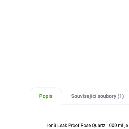
329 Kč
32
Do košíku
Designová a praktická láhev na
Des
pití pro děti i dospělé v elegantní
pití
šedé barvě. Snadno ji otevřete
růžo
jednou rukou – stačí zmáčknout
jed
tlačítko a pít. Díky 100% těsnění
tlač
vám v batohu...
vám
Popis
Související soubory (1)
Ion8 Leak Proof Rose Quartz 1000 ml je 