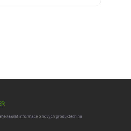
ER
eme zasílat informace o nových produktech na