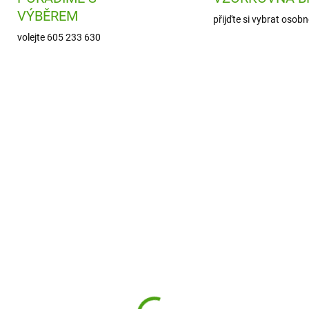
VÝBĚREM
přijďte si vybrat osobn
volejte 605 233 630
ION-RF750PIN
ION-RF1000PB
SKLADEM
SKL
(1 KS)
(
8 Láhev na pití Leak
ion8 Láhev na pití Lea
of Pink, 750 ml
proof Motivator Sonic