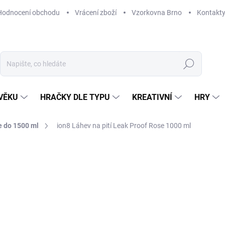
Hodnocení obchodu
Vrácení zboží
Vzorkovna Brno
Kontakt
Hledat
VĚKU
HRAČKY DLE TYPU
KREATIVNÍ
HRY
 do 1500 ml
ion8 Láhev na pití Leak Proof Rose 1000 ml
NAČKA:
ION8
389 Kč
Měrná
MOMENTÁLNĚ NEDOSTUP
cena:
MOŽNOSTI DORUČENÍ