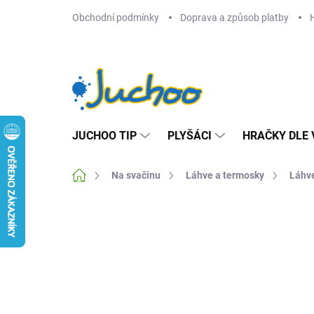
Přejít
Obchodní podmínky
Doprava a způsob platby
na
obsah
JUCHOO TIP
PLYŠÁCI
HRAČKY DLE 
Domů
Na svačinu
Láhve a termosky
Láhve
Neohodnoceno
Podrobnosti hodnocení
Z