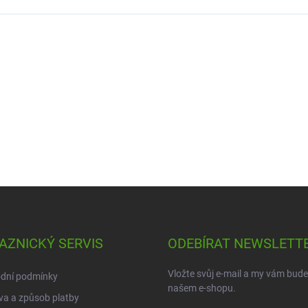
AZNICKÝ SERVIS
ODEBÍRAT NEWSLETT
Vložte svůj e-mail a my vám bud
dní podmínky
našem e-shopu.
a a způsob platby