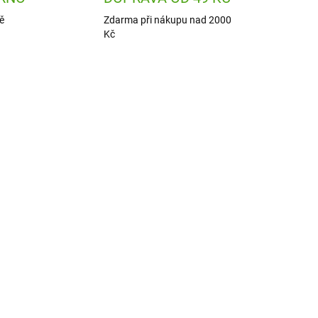
ě
Zdarma při nákupu nad 2000
Kč
MOT2
ION-RF1000PIMOT2
ADEM
ODESLÁNÍ DO 7 DNÍ
1 KS)
ion8 Láhev na pití Leak
k
Proof Motivator Ice 1000