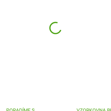
Designová a praktická láhev n
Snadno ji otevřete jednou ru
těsnění vám v batohu nikdy ne
DETAILNÍ INFORMACE
PORADÍME S
VZORKOVNA B