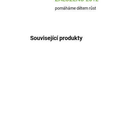
pomáháme dětem růst
Související produkty
ION-RF750GRY
ODESLÁNÍ DO 7 DNÍ
ion8 Láhev na pití Leak
ion
Proof Grey, 750 ml
Pro