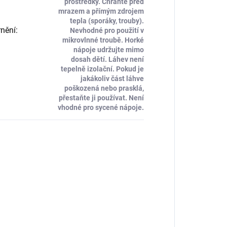
prostředky. Chraňte před
mrazem a přímým zdrojem
tepla (sporáky, trouby).
nění
:
Nevhodné pro použití v
mikrovlnné troubě. Horké
nápoje udržujte mimo
dosah dětí. Láhev není
tepelně izolační. Pokud je
jakákoliv část láhve
poškozená nebo prasklá,
přestaňte ji používat. Není
vhodné pro sycené nápoje.