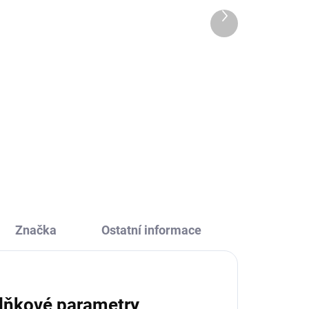
ml
Další
439 Kč
produkt
Do košíku
Designová a praktická láhev na
na
pití pro děti i dospělé s
motivačními nápisy, které
podporují pitný režim. Snadno ji
ji
otevřete jednou rukou – stačí
zmáčknout tlačítko a pít. Díky...
..
Značka
Ostatní informace
lňkové parametry