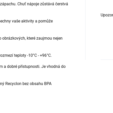
 zápachu. Chuť nápoje zůstává čerstvá
Upozor
šechny vaše aktivity a pomůže
o obrázkových, které zaujmou nejen
ozmezí teploty -10°C - +96°C.
m a dobré přístupnosti. Je vhodná do
adný Recyclon bez obsahu BPA