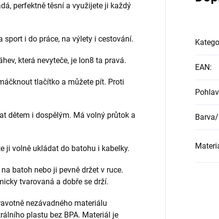
dá, perfektně těsní a využijete ji každý
 sport i do práce, na výlety i cestování.
Katego
ev, která nevyteče, je Ion8 ta pravá.
EAN
:
máčknout tlačítko a můžete pít. Proti
Pohlav
vat dětem i dospělým. Má volný průtok a
Barva/
Materi
 ji volně ukládat do batohu i kabelky.
 na batoh nebo ji pevně držet v ruce.
icky tvarovaná a dobře se drží.
dravotně nezávadného materiálu
rálního plastu bez BPA. Materiál je