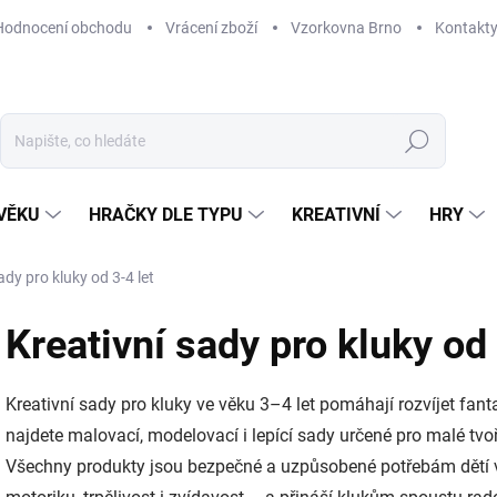
Hodnocení obchodu
Vrácení zboží
Vzorkovna Brno
Kontakt
Hledat
VĚKU
HRAČKY DLE TYPU
KREATIVNÍ
HRY
ady pro kluky od 3-4 let
Kreativní sady pro kluky od 
Kreativní sady pro kluky ve věku 3–4 let pomáhají rozvíjet fant
najdete malovací, modelovací i lepící sady určené pro malé tvořit
Všechny produkty jsou bezpečné a uzpůsobené potřebám dětí v 