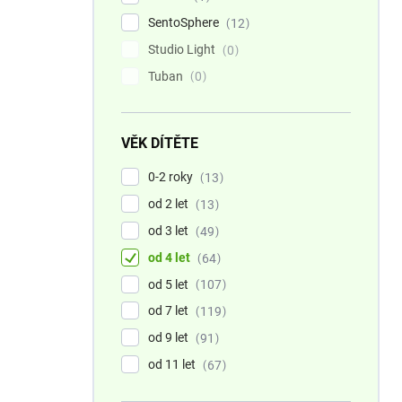
SentoSphere
12
Studio Light
0
Tuban
0
VĚK DÍTĚTE
0-2 roky
13
od 2 let
13
od 3 let
49
od 4 let
64
od 5 let
107
od 7 let
119
od 9 let
91
od 11 let
67