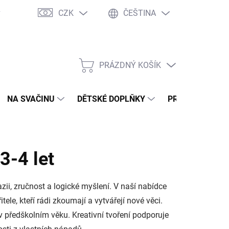
CZK
ČEŠTINA
y
Ochrana osobních údajů
Jak nakupovat
Moje objednávka
PRÁZDNÝ KOŠÍK
NÁKUPNÍ
KOŠÍK
NA SVAČINU
DĚTSKÉ DOPLŇKY
PRO DOSPĚLÉ
3-4 let
azii, zručnost a logické myšlení. V naší nabídce
ele, kteří rádi zkoumají a vytvářejí nové věci.
předškolním věku. Kreativní tvoření podporuje