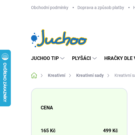
Přejít
Obchodní podmínky
Doprava a způsob platby
na
obsah
JUCHOO TIP
PLYŠÁCI
HRAČKY DLE 
Domů
Kreativní
Kreativní sady
Kreativní s
P
o
s
CENA
t
r
a
n
165
Kč
499
Kč