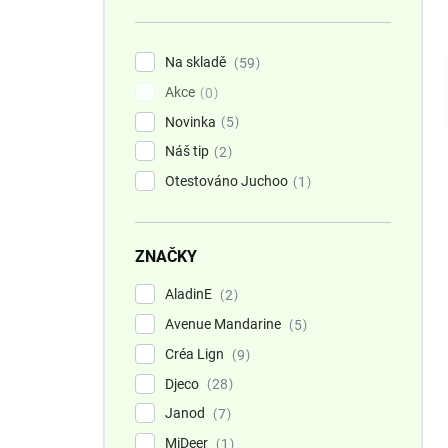
n
í
p
Na skladě
59
a
Akce
n
0
e
Novinka
5
l
Náš tip
2
Otestováno Juchoo
1
ZNAČKY
AladinE
2
Avenue Mandarine
5
Créa Lign
9
Djeco
28
Janod
7
MiDeer
1