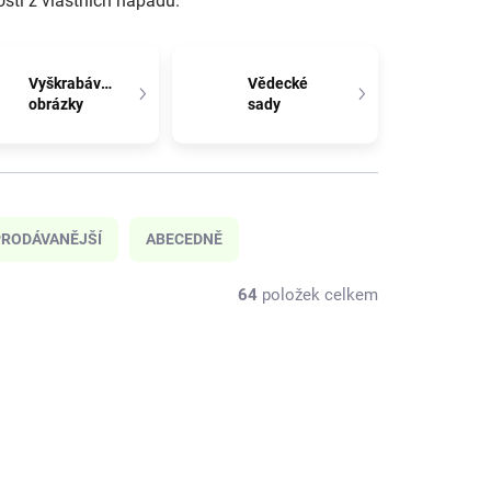
osti z vlastních nápadů.
Vyškrabávací
Vědecké
obrázky
sady
RODÁVANĚJŠÍ
ABECEDNĚ
64
položek celkem
NOVINKA
CL128
CL182