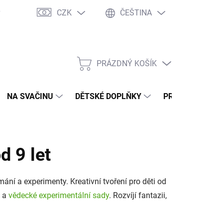
CZK
ČEŠTINA
y
Ochrana osobních údajů
Jak nakupovat
Moje objednávka
PRÁZDNÝ KOŠÍK
NÁKUPNÍ
KOŠÍK
NA SVAČINU
DĚTSKÉ DOPLŇKY
PRO DOSPĚLÉ
d 9 let
oumání a experimenty. Kreativní tvoření pro děti od
a
vědecké experimentální sady
. Rozvíjí fantazii,