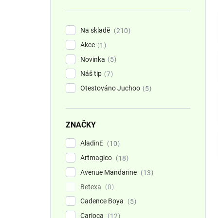
n
í
p
Na skladě
210
a
Akce
n
1
e
Novinka
5
l
Náš tip
7
Otestováno Juchoo
5
ZNAČKY
AladinE
10
Artmagico
18
Avenue Mandarine
13
Betexa
0
Cadence Boya
5
Carioca
12