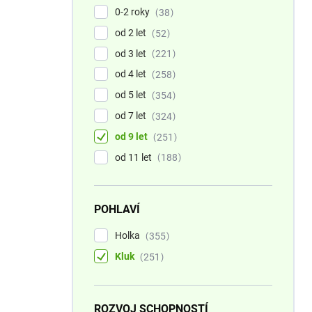
0-2 roky
38
od 2 let
52
od 3 let
221
od 4 let
258
od 5 let
354
od 7 let
324
od 9 let
251
od 11 let
188
POHLAVÍ
Holka
355
Kluk
251
ROZVOJ SCHOPNOSTÍ