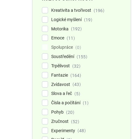
Kreativita a tvořivost
196
Logické myšlení
19
Motorika
192
Emoce
11
Spolupráce
0
Soustředění
155
Trpělivost
32
Fantazie
164
Zvídavost
43
Slova a řeč
5
Čísla a počítání
1
Pohyb
20
Zručnost
52
Experimenty
48