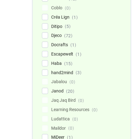
Coblo
0
Créa Lign
1
Ditipo
5
Djeco
72
Docrafts
1
Escapewelt
1
Haba
15
hand2mind
3
Jabalou
0
Janod
20
Jaq Jaq Bird
0
Learning Resources
0
Ludattica
0
Maildor
0
MiDeer
1