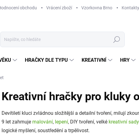
Hodnocení obchodu
Vrácení zboží
Vzorkovna Brno
Kontakt
Hledat
VĚKU
HRAČKY DLE TYPU
KREATIVNÍ
HRY
let
Kreativní hračky pro kluky o
Devítiletí kluci zvládnou složitější a detailní tvoření, milují zk
9 let zahrnuje
malování
,
lepení
, DIY tvoření, velké
kreativní sady
logické myšlení, soustředění a trpělivost.