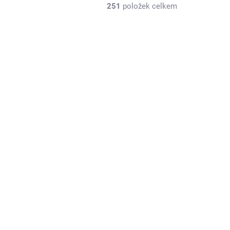
251
položek celkem
NOVINKA
712222
SSP28300
KLADEM
SKLADEM
(2 KS)
(1 KS)
le na
SentoSphere Slime -
 du
výroba slizu
789 Kč
Do košíku