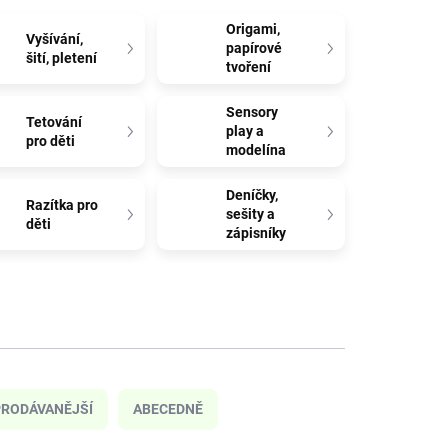
Origami,
Vyšívání,
papírové
šití, pletení
tvoření
Sensory
Tetování
play a
pro děti
modelína
Deníčky,
Razítka pro
sešity a
děti
zápisníky
RODÁVANĚJŠÍ
ABECEDNĚ