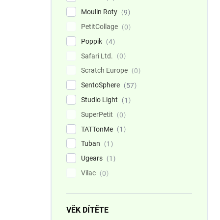
Moulin Roty
9
PetitCollage
0
Poppik
4
Safari Ltd.
0
Scratch Europe
0
SentoSphere
57
Studio Light
1
SuperPetit
0
TATTonMe
1
Tuban
1
Ugears
1
Vilac
0
VĚK DÍTĚTE