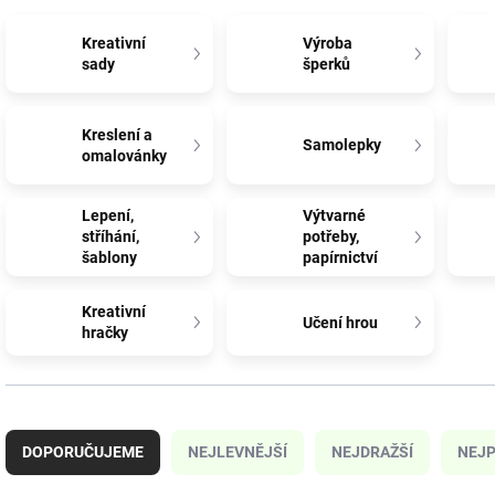
Kreativní
Výroba
sady
šperků
Kreslení a
Samolepky
omalovánky
Lepení,
Výtvarné
stříhání,
potřeby,
šablony
papírnictví
Kreativní
Učení hrou
hračky
Ř
a
DOPORUČUJEME
NEJLEVNĚJŠÍ
NEJDRAŽŠÍ
NEJP
z
e