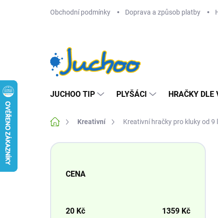
Přejít
Obchodní podmínky
Doprava a způsob platby
na
obsah
JUCHOO TIP
PLYŠÁCI
HRAČKY DLE 
Domů
Kreativní
Kreativní hračky pro kluky od 9 
P
o
s
CENA
t
r
a
n
20
Kč
1359
Kč